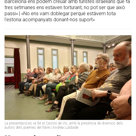
Barcelona ens podem creuar amb turistes israelians que fa
tres setmanes ens estaven torturant, no pot ser que això
passi» | «No ens vam doblegar perquè estàvem tota
l'estona acompanyats donant-nos suport»
La presentació es va fer al Casino de Vic, amb la presència de diversos dels
autors dels poemes del llibre | Andrea Lubbade