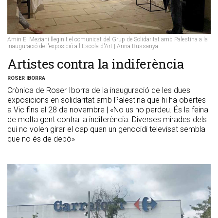
Amin El Meziani lleginit el comunicat del Grup de Solidaritat amb Palestina a la
inauguració de l'exposició a l'Escola d'Art | Anna Bussanya
Artistes contra la indiferència
ROSER IBORRA
Crònica de Roser Iborra de la inauguració de les dues
exposicions en solidaritat amb Palestina que hi ha obertes
a Vic fins el 28 de novembre | «No us ho perdeu. És la feina
de molta gent contra la indiferència. Diverses mirades dels
qui no volen girar el cap quan un genocidi televisat sembla
que no és de debò»