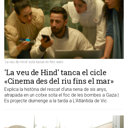
'La veu de Hind' està basat en fets reals
'La veu de Hind' tanca el cicle
«Cinema des del riu fins el mar»
Explica la història del rescat d'una nena de sis anys,
atrapada en un cotxe sota el foc de les bombes a Gaza |
Es projecte diumenge a la tarda a L'Atlàntida de Vic