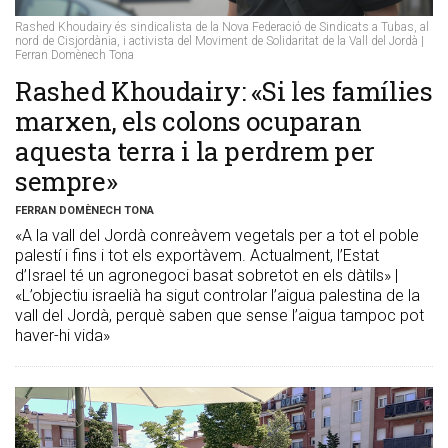
Rashed Khoudairy és sindicalista de la Nova Federació de Sindicats a Tubas, al
nord de Cisjordània, i activista del Moviment de Solidaritat de la Vall del Jordà |
Ferran Domènech Tona
Rashed Khoudairy: «Si les famílies
marxen, els colons ocuparan
aquesta terra i la perdrem per
sempre»
FERRAN DOMÈNECH TONA
«A la vall del Jordà conreàvem vegetals per a tot el poble
palestí i fins i tot els exportàvem. Actualment, l’Estat
d’Israel té un agronegoci basat sobretot en els dàtils» |
«L’objectiu israelià ha sigut controlar l’aigua palestina de la
vall del Jordà, perquè saben que sense l’aigua tampoc pot
haver-hi vida»