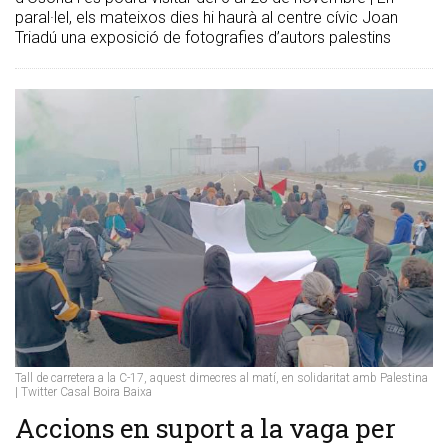
paral·lel, els mateixos dies hi haurà al centre cívic Joan
Triadú una exposició de fotografies d’autors palestins
Tall de carretera a la C-17, aquest dimecres al matí, en solidaritat amb Palestina
| Twitter Casal Boira Baixa
Accions en suport a la vaga per