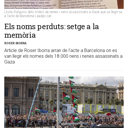
Llista d'alguns dels milers de nenes i nens assassinats a Gaza que va llegir-se
a l'acte de Barcelona | aadpc.cat
Els noms perduts: setge a la
memòria
ROSER IBORRA
Article de Roser Iborra arran de l'acte a Barcelona on es
van llegir els nomes dels 18.000 nens i nenes assassinats a
Gaza