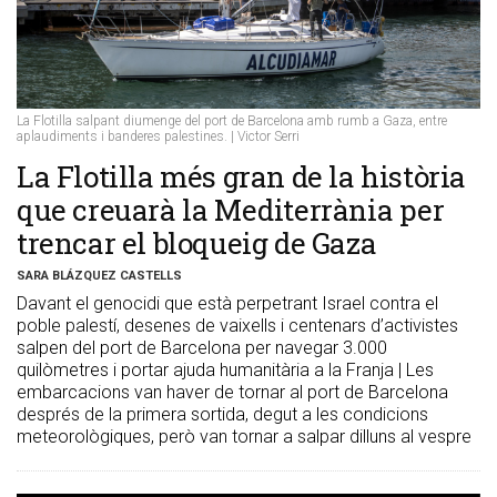
La Flotilla salpant diumenge del port de Barcelona amb rumb a Gaza, entre
aplaudiments i banderes palestines. | Victor Serri
La Flotilla més gran de la història
que creuarà la Mediterrània per
trencar el bloqueig de Gaza
SARA BLÁZQUEZ CASTELLS
Davant el genocidi que està perpetrant Israel contra el
poble palestí, desenes de vaixells i centenars d’activistes
salpen del port de Barcelona per navegar 3.000
quilòmetres i portar ajuda humanitària a la Franja | Les
embarcacions van haver de tornar al port de Barcelona
després de la primera sortida, degut a les condicions
meteorològiques, però van tornar a salpar dilluns al vespre