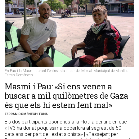
En Pau i la Masmi durant l'entrevista al bar del Mercat Municipal de Manlleu |
Ferran Domènech
​Masmi i Pau: «Si ens venen a
buscar a mil quilòmetres de Gaza
és que els hi estem fent mal»
FERRAN DOMÈNECH TONA
Els dos participants osonencs a la Flotilla denuncien que
«TV3 ha donat poquíssima cobertura al segrest de 50
catalans per part de l'estat sionista» | «Passejant per