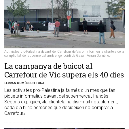
Activistes pro-Palestina davant del Carrefour de Vic on informen la clientela de la
complicitat del supermercat amb el genocidi de Gaza | Ferran Domènech
​La campanya de boicot al
Carrefour de Vic supera els 40 dies
FERRAN DOMÈNECH TONA
Les activistes pro-Palestina ja fa més d'un mes que fan
piquets informatius davant del supermercat francès |
Segons expliquen, «la clientela ha disminuït notablement,
cada dia hi ha persones que decideixen no comprar a
Carrefour»