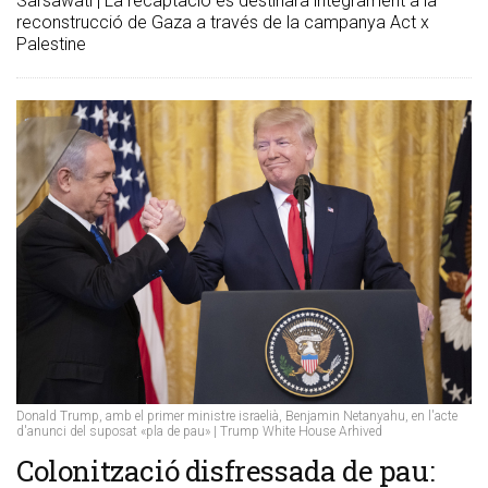
Sarsawati | La recaptació es destinarà íntegrament a la
reconstrucció de Gaza a través de la campanya Act x
Palestine
Donald Trump, amb el primer ministre israelià, Benjamin Netanyahu, en l'acte
d'anunci del suposat «pla de pau» | Trump White House Arhived
Colonització disfressada de pau: