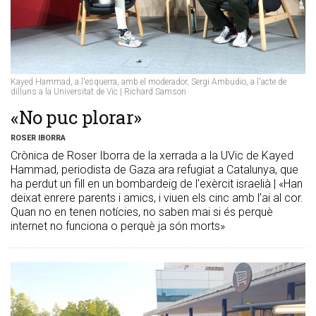
Kayed Hammad, a l'esquerra, amb el moderador, Sergi Ambudio, a l'acte de
dilluns a la Universitat de Vic | Richard Samson
«No puc plorar»
ROSER IBORRA
Crònica de Roser Iborra de la xerrada a la UVic de Kayed
Hammad, periodista de Gaza ara refugiat a Catalunya, que
ha perdut un fill en un bombardeig de l'exèrcit israelià | «Han
deixat enrere parents i amics, i viuen els cinc amb l’ai al cor.
Quan no en tenen notícies, no saben mai si és perquè
internet no funciona o perquè ja són morts»