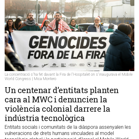
La concentració s'ha fet davant la Fira de l'Hospitalet on s'inaugurava el Mobile
World Congress | Mica Montero
​Un centenar d’entitats planten
cara al MWC i denuncien la
violència colonial darrere la
indústria tecnològica
Entitats socials i comunitats de la diàspora assenyalen les
vulneracions de drets humans vinculades al model