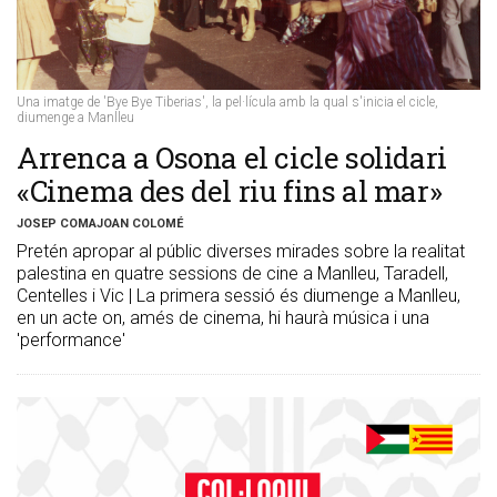
Una imatge de 'Bye Bye Tiberias', la pel·lícula amb la qual s'inicia el cicle,
diumenge a Manlleu
Arrenca a Osona el cicle solidari
«Cinema des del riu fins al mar»
JOSEP COMAJOAN COLOMÉ
Pretén apropar al públic diverses mirades sobre la realitat
palestina en quatre sessions de cine a Manlleu, Taradell,
Centelles i Vic | La primera sessió és diumenge a Manlleu,
en un acte on, amés de cinema, hi haurà música i una
'performance'