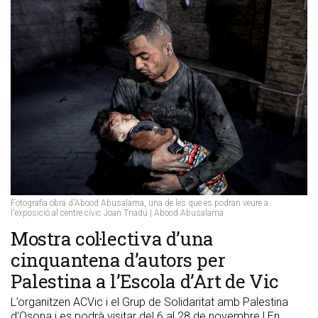
Fotografia obra d'Abood Abusalama, una de les que es podran veure a
l'exposició al centre cívic Joan Triadú | Abood Abusalama
​Mostra col·lectiva d’una
cinquantena d’autors per
Palestina a l’Escola d’Art de Vic
L’organitzen ACVic i el Grup de Solidaritat amb Palestina
d’Osona i es podrà visitar del 6 al 28 de novembre | En