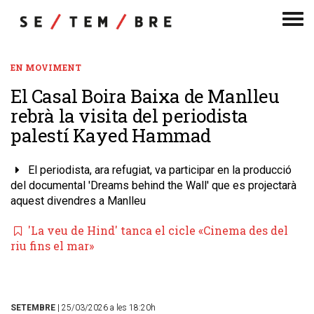
Men
de
nav
EN MOVIMENT
El Casal ​Boira Baixa de Manlleu
rebrà la visita del periodista
palestí Kayed Hammad
El periodista, ara refugiat, va participar en la producció
del documental 'Dreams behind the Wall' que es projectarà
aquest divendres a Manlleu
'La veu de Hind' tanca el cicle «Cinema des del
riu fins el mar»
SETEMBRE
| 25/03/2026 a les 18:20h