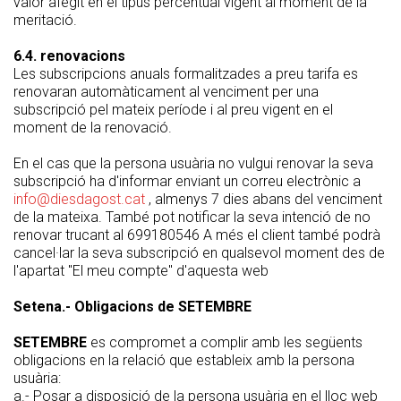
valor afegit en el tipus percentual vigent al moment de la
meritació.
6.4. renovacions
Les subscripcions anuals formalitzades a preu tarifa es
renovaran automàticament al venciment per una
subscripció pel mateix període i al preu vigent en el
moment de la renovació.
En el cas que la persona usuària no vulgui renovar la seva
subscripció ha d'informar enviant un correu electrònic a
info@diesdagost.cat
, almenys 7 dies abans del venciment
de la mateixa. També pot notificar la seva intenció de no
renovar trucant al 699180546 A més el client també podrà
cancel·lar la seva subscripció en qualsevol moment des de
l'apartat "El meu compte" d'aquesta web
Setena.- Obligacions de SETEMBRE
SETEMBRE
es compromet a complir amb les següents
obligacions en la relació que estableix amb la persona
usuària:
a.- Posar a disposició de la persona usuària en el lloc web