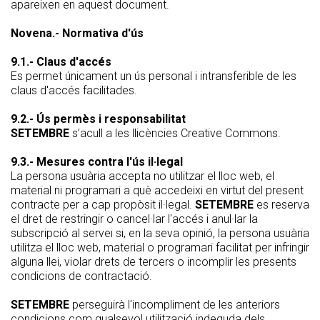
apareixen en aquest document.
Novena.- Normativa d'ús
9.1.- Claus d'accés
Es permet únicament un ús personal i intransferible de les
claus d'accés facilitades.
9.2.- Ús permès i responsabilitat
SETEMBRE
s’acull a les llicències Creative Commons.
9.3.- Mesures contra l'ús il·legal
La persona usuària accepta no utilitzar el lloc web, el
material ni programari a què accedeixi en virtut del present
contracte per a cap propòsit il·legal.
SETEMBRE
es reserva
el dret de restringir o cancel·lar l'accés i anul·lar la
subscripció al servei si, en la seva opinió, la persona usuària
utilitza el lloc web, material o programari facilitat per infringir
alguna llei, violar drets de tercers o incomplir les presents
condicions de contractació.
SETEMBRE
perseguirà l'incompliment de les anteriors
condicions com qualsevol utilització indeguda dels