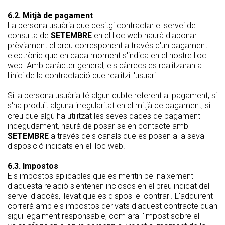
6.2. Mitjà de pagament
La persona usuària que desitgi contractar el servei de
consulta de
SETEMBRE
en el lloc web haurà d'abonar
prèviament el preu corresponent a través d'un pagament
electrònic que en cada moment s'indica en el nostre lloc
web. Amb caràcter general, els càrrecs es realitzaran a
l'inici de la contractació que realitzi l'usuari.
Si la persona usuària té algun dubte referent al pagament, si
s'ha produït alguna irregularitat en el mitjà de pagament, si
creu que algú ha utilitzat les seves dades de pagament
indegudament, haurà de posar-se en contacte amb
SETEMBRE
a través dels canals que es posen a la seva
disposició indicats en el lloc web.
6.3. Impostos
Els impostos aplicables que es meritin pel naixement
d'aquesta relació s'entenen inclosos en el preu indicat del
servei d'accés, llevat que es disposi el contrari. L'adquirent
correrà amb els impostos derivats d'aquest contracte quan
sigui legalment responsable, com ara l'impost sobre el