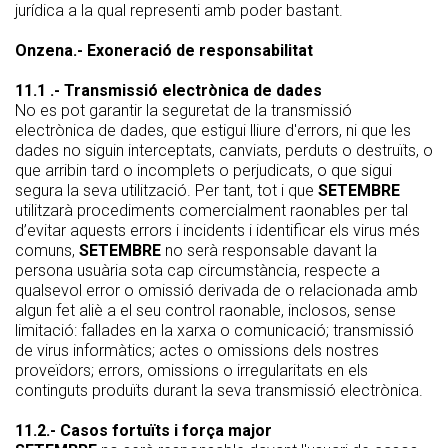
jurídica a la qual representi amb poder bastant.
Onzena.- Exoneració de responsabilitat
11.1 .- Transmissió electrònica de dades
No es pot garantir la seguretat de la transmissió
electrònica de dades, que estigui lliure d'errors, ni que les
dades no siguin interceptats, canviats, perduts o destruïts, o
que arribin tard o incomplets o perjudicats, o que sigui
segura la seva utilització. Per tant, tot i que
SETEMBRE
utilitzarà procediments comercialment raonables per tal
d’evitar aquests errors i incidents i identificar els virus més
comuns,
SETEMBRE
no serà responsable davant la
persona usuària sota cap circumstància, respecte a
qualsevol error o omissió derivada de o relacionada amb
algun fet aliè a el seu control raonable, inclosos, sense
limitació: fallades en la xarxa o comunicació; transmissió
de virus informàtics; actes o omissions dels nostres
proveïdors; errors, omissions o irregularitats en els
continguts produïts durant la seva transmissió electrònica.
11.2.- Casos fortuïts i força major