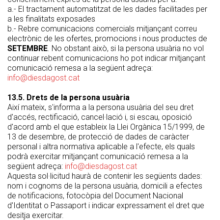
a.- El tractament automatitzat de les dades facilitades per
a les finalitats exposades
b.- Rebre comunicacions comercials mitjançant correu
electrònic de les ofertes, promocions i nous productes de
SETEMBRE
. No obstant això, si la persona usuària no vol
continuar rebent comunicacions ho pot indicar mitjançant
comunicació remesa a la següent adreça:
info@diesdagost.cat
13.5. Drets de la persona usuària
Així mateix, s'informa a la persona usuària del seu dret
d'accés, rectificació, cancel·lació i, si escau, oposició
d'acord amb el que estableix la Llei Orgànica 15/1999, de
13 de desembre, de protecció de dades de caràcter
personal i altra normativa aplicable a l'efecte, els quals
podrà exercitar mitjançant comunicació remesa a la
següent adreça:
info@diesdagost.cat
Aquesta sol·licitud haurà de contenir les següents dades:
nom i cognoms de la persona usuària, domicili a efectes
de notificacions, fotocòpia del Document Nacional
d'Identitat o Passaport i indicar expressament el dret que
desitja exercitar.