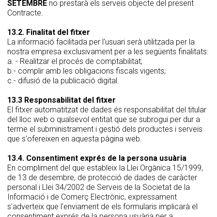
SETEMBRE
no prestarà els serveis objecte del present
Contracte.
13.2. Finalitat del fitxer
La informació facilitada per l'usuari serà utilitzada per la
nostra empresa exclusivament per a les següents finalitats:
a. - Realitzar el procés de comptabilitat;
b.- complir amb les obligacions fiscals vigents;
c.- difusió de la publicació digital.
13.3 Responsabilitat del fitxer
El fitxer automatitzat de dades és responsabilitat del titular
del lloc web o qualsevol entitat que se subrogui per dur a
terme el subministrament i gestió dels productes i serveis
que s'ofereixen en aquesta pàgina web.
13.4. Consentiment exprés de la persona usuària
En compliment del que estableix la Llei Orgànica 15/1999,
de 13 de desembre, de protecció de dades de caràcter
personal i Llei 34/2002 de Serveis de la Societat de la
Informació i de Comerç Electrònic, expressament
s'adverteix que l'enviament de els formularis implicarà el
consentiment exprés de la persona usuària per a: