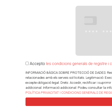
•••
•••• ••
Accepto
les condicions generals de registre i 
INFORMACIÓ BÀSICA SOBRE PROTECCIÓ DE DADES: Responsa
relacionades amb els serveis sol·licitats. Legitimació: Execu
excepte obligació legal. Drets: Accedir, rectificar i suprimi
addicional. Informació addicional: Podeu consultar la inf
POLÍTICA PRIVACITAT I CONDICIONS GENERALS DE REG