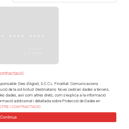
•• •••• ••••
••/••
contractació.
ble: Dies d'Agost, S.C.C.L. Finalitat: Comunicacions
ció de la sol·licitud. Destinataris: No es cediran dades a tercers,
r les dades, així com altres drets, com s'explica a la informació
ormació addicional i detallada sobre Protecció de Dades en
ISTRE I CONTRACTACIO