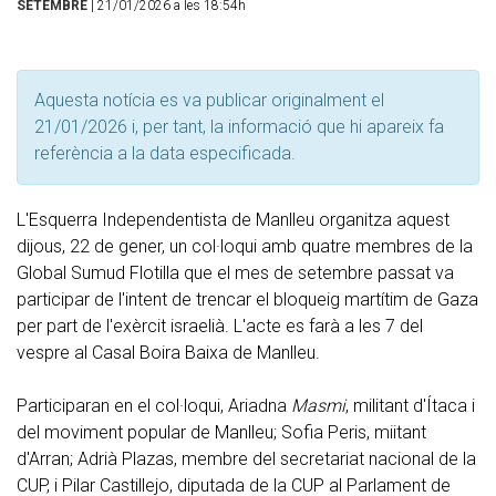
SETEMBRE
| 21/01/2026 a les 18:54h
Aquesta notícia es va publicar originalment el
21/01/2026 i, per tant, la informació que hi apareix fa
referència a la data especificada.
L'Esquerra Independentista de Manlleu organitza aquest
dijous, 22 de gener, un col·loqui amb quatre membres de la
Global Sumud Flotilla que el mes de setembre passat va
participar de l'intent de trencar el bloqueig martítim de Gaza
per part de l'exèrcit israelià. L'acte es farà a les 7 del
vespre al Casal Boira Baixa de Manlleu.
Participaran en el col·loqui, Ariadna
Masmi
, militant d'Ítaca i
del moviment popular de Manlleu; Sofia Peris, miitant
d'Arran; Adrià Plazas, membre del secretariat nacional de la
CUP, i Pilar Castillejo, diputada de la CUP al Parlament de