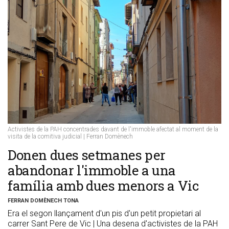
Activistes de la PAH concentrades davant de l'immoble afectat al moment de la
visita de la comitiva judicial | Ferran Domènech
Donen dues setmanes per
abandonar l'immoble a una
família amb dues menors a Vic
FERRAN DOMÈNECH TONA
Era el segon llançament d'un pis d'un petit propietari al
carrer Sant Pere de Vic | Una desena d'activistes de la PAH