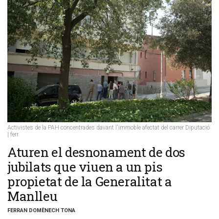
Activistes de la PAH concentrades davant l'immoble afectat del carrer Diputació
| ferr
​Aturen el desnonament de dos
jubilats que viuen a un pis
propietat de la Generalitat a
Manlleu
FERRAN DOMÈNECH TONA