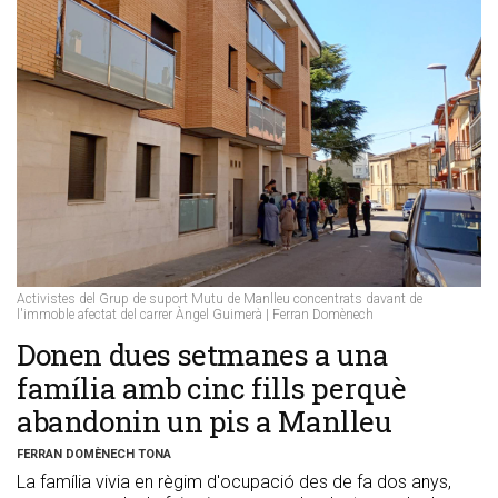
Activistes del Grup de suport Mutu de Manlleu concentrats davant de
l'immoble afectat del carrer Àngel Guimerà | Ferran Domènech
​Donen dues setmanes a una
família amb cinc fills perquè
abandonin un pis a Manlleu
FERRAN DOMÈNECH TONA
La família vivia en règim d'ocupació des de fa dos anys,