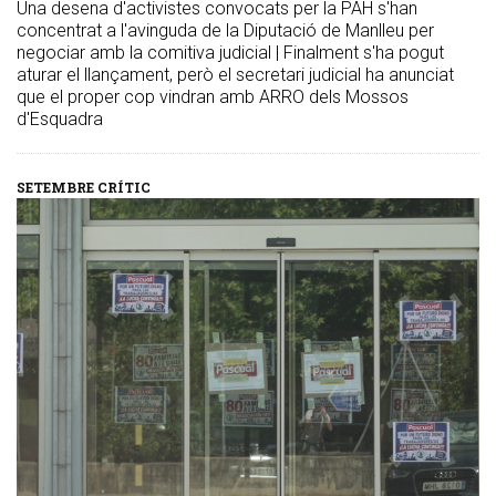
Una desena d'activistes convocats per la PAH s'han
concentrat a l'avinguda de la Diputació de Manlleu per
negociar amb la comitiva judicial | Finalment s'ha pogut
aturar el llançament, però el secretari judicial ha anunciat
que el proper cop vindran amb ARRO dels Mossos
d'Esquadra
SETEMBRE CRÍTIC