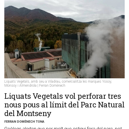
Liquats Vegetals, amb seu a Viladrau, comercialitza les marques Yosoy,
Monsoy i Almendrola | Ferran Domènech
​Liquats Vegetals vol perforar tres
nous pous al límit del Parc Natural
del Montseny
FERRAN DOMÈNECH TONA
Geòlegs alerten que per molt que estigui fora del parc, pot