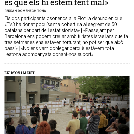
és que els hi estem fent mal»
FERRAN DOMÈNECH TONA
Els dos participants osonencs a la Flotilla denuncien que
«TV3 ha donat poquíssima cobertura al segrest de 50
catalans per part de l'estat sionista» | «Passejant per
Barcelona ens podem creuar amb turistes israelians que fa
tres setmanes ens estaven torturant, no pot ser que això
passi» | «No ens vam doblegar perquè estàvem tota
l'estona acompanyats donant-nos suport»
EN MOVIMENT