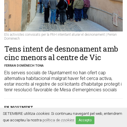
Els activistes convocats per la PAH intentant aturar el desnonament | Ferran
Domènech
Tens intent de desnonament amb
cinc menors al centre de Vic
FERRAN DOMÈNECH TONA
Els serveis socials de l'Ajuntament no han ofert cap
alternativa habitacional malgrat haver fet cerca activa,
estar inscrits al registre de sol·licitants d'habitatge protegit i
tenir resolució favorable de Mesa d'emergències socials
EN MOVIMENT
SETEMBRE utilitza
cookies
. Si continueu navegant pel web, entendrem
que accepteu la nostra
política de
cookies
.
Accepto