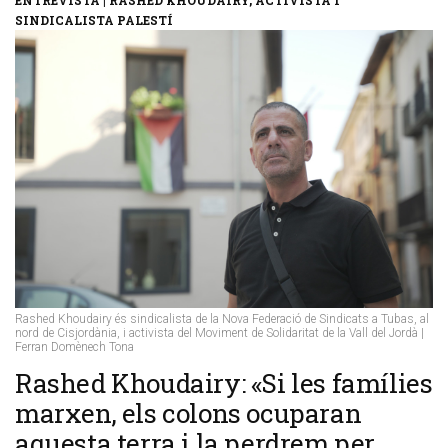
SINDICALISTA PALESTÍ
Rashed Khoudairy és sindicalista de la Nova Federació de Sindicats a Tubas, al
nord de Cisjordània, i activista del Moviment de Solidaritat de la Vall del Jordà |
Ferran Domènech Tona
Rashed Khoudairy: «Si les famílies
marxen, els colons ocuparan
aquesta terra i la perdrem per