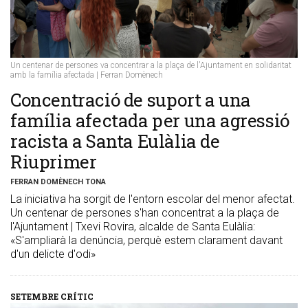
Un centenar de persones va concentrar a la plaça de l'Ajuntament en solidaritat
amb la família afectada | Ferran Domènech
​Concentració de suport a una
família afectada per una agressió
racista a Santa Eulàlia de
Riuprimer
FERRAN DOMÈNECH TONA
La iniciativa ha sorgit de l'entorn escolar del menor afectat.
Un centenar de persones s'han concentrat a la plaça de
l'Ajuntament | Txevi Rovira, alcalde de Santa Eulàlia:
«S'ampliarà la denúncia, perquè estem clarament davant
d'un delicte d'odi»
SETEMBRE CRÍTIC