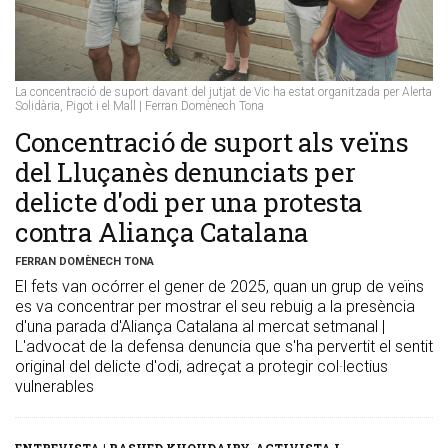
La concentració de suport davant del jutjat de Vic ha estat organitzada per Alerta
Solidària, Pigot i el Mall | Ferran Domènech Tona
​Concentració de suport als veïns
del Lluçanès denunciats per
delicte d'odi per una protesta
contra Aliança Catalana
FERRAN DOMÈNECH TONA
El fets van ocórrer el gener de 2025, quan un grup de veïns
es va concentrar per mostrar el seu rebuig a la presència
d'una parada d'Aliança Catalana al mercat setmanal |
L'advocat de la defensa denuncia que s'ha pervertit el sentit
original del delicte d'odi, adreçat a protegir col·lectius
vulnerables
ENTREVISTA | RASHED KHOUDAIRY, ACTIVISTA I