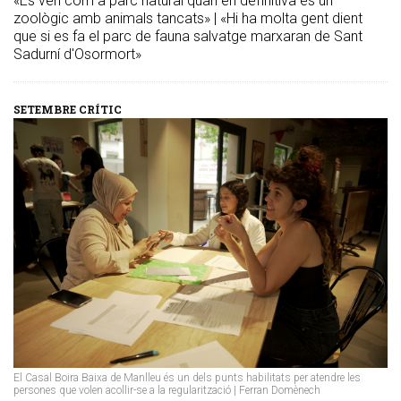
«Es ven com a parc natural quan en definitiva és un
zoològic amb animals tancats» | «Hi ha molta gent dient
que si es fa el parc de fauna salvatge marxaran de Sant
Sadurní d'Osormort»
SETEMBRE CRÍTIC
El Casal Boira Baixa de Manlleu és un dels punts habilitats per atendre les
persones que volen acollir-se a la regularització | Ferran Domènech