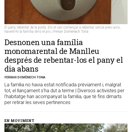
El pany rebentat de la porta. Els el van començar a rebentar sense previ avís,
havent-hi la família dins el pis | Ferran Domènech Tona
​Desnonen una família
monomarental de Manlleu
després de rebentar-los el pany el
dia abans
FERRAN DOMÈNECH TONA
La família no havia estat notificada prèviament i, malgrat
tot, el llançament s'ha dut a terme | Diversos activistes per
l'habitatge han acompanyat la família, que té fins dimarts
per retirar les seves pertinences
EN MOVIMENT