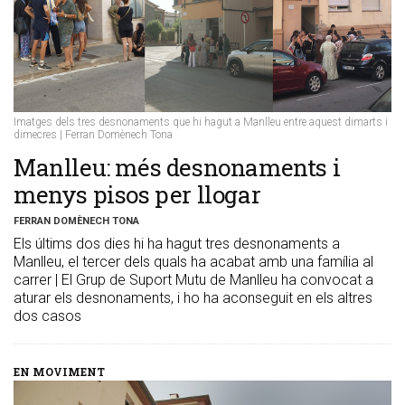
Imatges dels tres desnonaments que hi hagut a Manlleu entre aquest dimarts i
dimecres | Ferran Domènech Tona
​Manlleu: més desnonaments i
menys pisos per llogar
FERRAN DOMÈNECH TONA
Els últims dos dies hi ha hagut tres desnonaments a
Manlleu, el tercer dels quals ha acabat amb una família al
carrer | El Grup de Suport Mutu de Manlleu ha convocat a
aturar els desnonaments, i ho ha aconseguit en els altres
dos casos
EN MOVIMENT