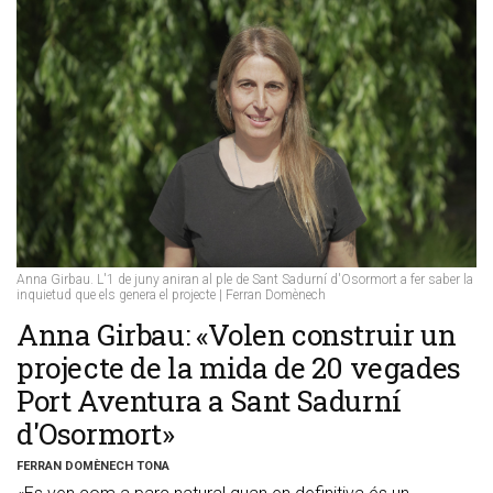
Anna Girbau. L'1 de juny aniran al ple de Sant Sadurní d'Osormort a fer saber la
inquietud que els genera el projecte | Ferran Domènech
Anna Girbau: «Volen construir un
projecte de la mida de 20 vegades
Port Aventura a Sant Sadurní
d'Osormort»
FERRAN DOMÈNECH TONA