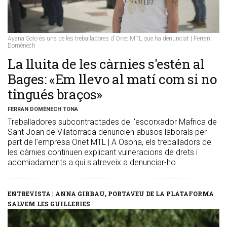
Ayana Soto és una de les treballadores d'Onet MTL que ha denunciat | Ferran
Domènech
La lluita de les càrnies s'estén al
Bages: «Em llevo al matí com si no
tingués braços»
FERRAN DOMÈNECH TONA
Treballadores subcontractades de l'escorxador Mafrica de
Sant Joan de Vilatorrada denuncien abusos laborals per
part de l'empresa Onet MTL | A Osona, els treballadors de
les càrnies continuen explicant vulneracions de drets i
acomiadaments a qui s'atreveix a denunciar-ho
ENTREVISTA | ANNA GIRBAU, PORTAVEU DE LA PLATAFORMA
SALVEM LES GUILLERIES