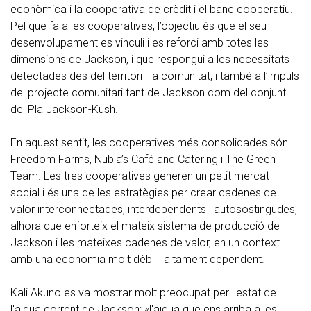
econòmica i la cooperativa de crèdit i el banc cooperatiu.
Pel que fa a les cooperatives, l’objectiu és que el seu
desenvolupament es vinculi i es reforci amb totes les
dimensions de Jackson, i que respongui a les necessitats
detectades des del territori i la comunitat, i també a l’impuls
del projecte comunitari tant de Jackson com del conjunt
del Pla Jackson-Kush.
En aquest sentit, les cooperatives més consolidades són
Freedom Farms, Nubia’s Café and Catering i The Green
Team. Les tres cooperatives generen un petit mercat
social i és una de les estratègies per crear cadenes de
valor interconnectades, interdependents i autosostingudes,
alhora que enforteix el mateix sistema de producció de
Jackson i les mateixes cadenes de valor, en un context
amb una economia molt dèbil i altament dependent.
Kali Akuno es va mostrar molt preocupat per l'estat de
l'aigua corrent de Jackson: «l'aigua que ens arriba a les