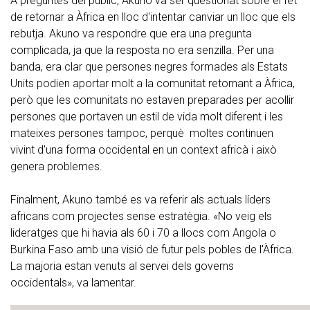
A preguntes del públic, Akuno va ser qüestionat sobre el fet
de retornar a Àfrica en lloc d'intentar canviar un lloc que els
rebutja. Akuno va respondre que era una pregunta
complicada, ja que la resposta no era senzilla. Per una
banda, era clar que persones negres formades als Estats
Units podien aportar molt a la comunitat retornant a Àfrica,
però que les comunitats no estaven preparades per acollir
persones que portaven un estil de vida molt diferent i les
mateixes persones tampoc, perquè moltes continuen
vivint d'una forma occidental en un context africà i això
genera problemes.
Finalment, Akuno també es va referir als actuals líders
africans com projectes sense estratègia. «No veig els
lideratges que hi havia als 60 i 70 a llocs com Angola o
Burkina Faso amb una visió de futur pels pobles de l'Àfrica.
La majoria estan venuts al servei dels governs
occidentals», va lamentar.