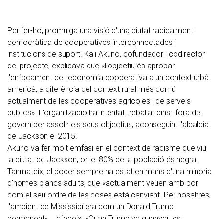
Per fer-ho, promulga una visió d'una ciutat radicalment
democràtica de cooperatives interconnectades i
institucions de suport. Kali Akuno, cofundador i codirector
del projecte, explicava que «l'objectiu és apropar
l'enfocament de l'economia cooperativa a un context urbà
americà, a diferència del context rural més comú
actualment de les cooperatives agrícoles i de serveis
públics». L'organització ha intentat treballar dins i fora del
govern per assolir els seus objectius, aconseguint l'alcaldia
de Jackson el 2015.
Akuno va fer molt èmfasi en el context de racisme que viu
la ciutat de Jackson, on el 80% de la població és negra.
Tanmateix, el poder sempre ha estat en mans d'una minoria
d'homes blancs adults, que «actualment veuen amb por
com el seu ordre de les coses està canviant. Per nosaltres,
l'ambient de Mississipí era com un Donald Trump
permanent». I afegeix: «Quan Trump va guanyar les