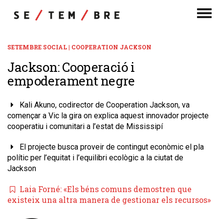
Men
de
nav
SETEMBRE SOCIAL | COOPERATION JACKSON
Jackson: Cooperació i
empoderament negre
Kali Akuno, codirector de Cooperation Jackson, va
començar a Vic la gira on explica aquest innovador projecte
cooperatiu i comunitari a l’estat de Mississipí
El projecte busca proveir de contingut econòmic el pla
polític per l’equitat i l’equilibri ecològic a la ciutat de
Jackson
Laia Forné: «Els béns comuns demostren que
existeix una altra manera de gestionar els recursos»