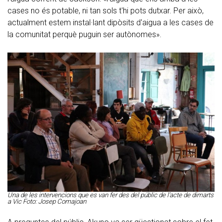
cases no és potable, ni tan sols t'hi pots dutxar. Per això,
actualment estem instal·lant dipòsits d'aigua a les cases de
la comunitat perquè puguin ser autònomes».
Una de les intervencions que es van fer des del públic de l'acte de dimarts
a Vic Foto: Josep Comajoan