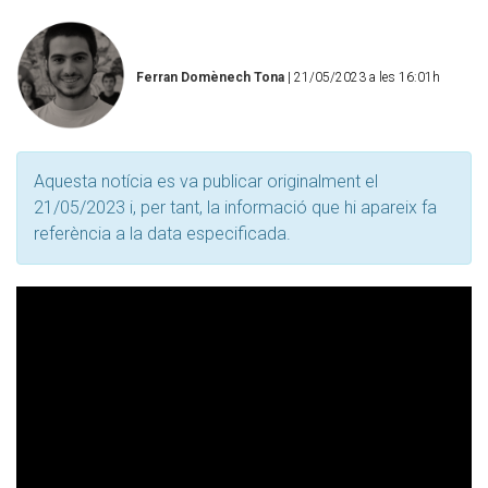
Ferran Domènech Tona
| 21/05/2023 a les 16:01h
Aquesta notícia es va publicar originalment el
21/05/2023 i, per tant, la informació que hi apareix fa
referència a la data especificada.