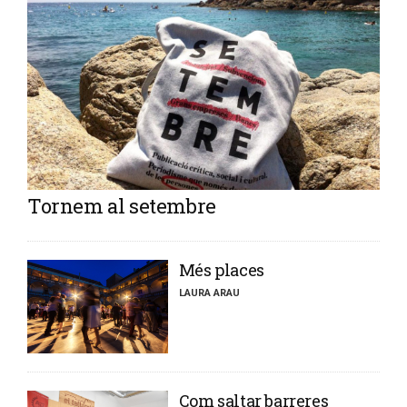
Tornem al setembre
​Més places
LAURA ARAU
​Com saltar barreres