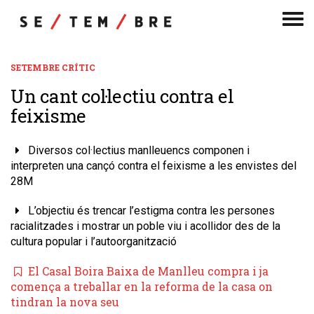
Men
de
nav
SETEMBRE CRÍTIC
​Un cant col·lectiu contra el
feixisme
Diversos col·lectius manlleuencs componen i
interpreten una cançó contra el feixisme a les envistes del
28M
L’objectiu és trencar l’estigma contra les persones
racialitzades i mostrar un poble viu i acollidor des de la
cultura popular i l’autoorganització
El Casal Boira Baixa de Manlleu compra i ja
comença a treballar en la reforma de la casa on
tindran la nova seu