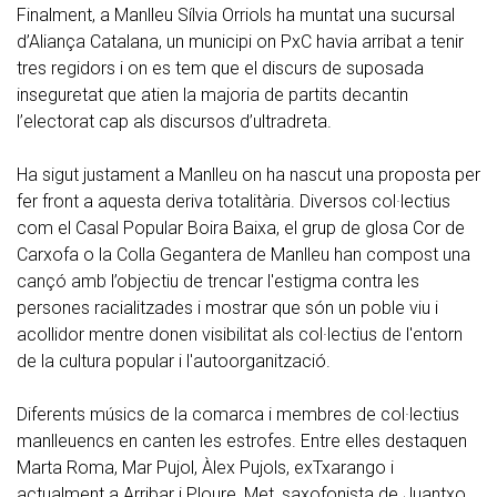
Finalment, a Manlleu Sílvia Orriols ha muntat una sucursal
d’Aliança Catalana, un municipi on PxC havia arribat a tenir
tres regidors i on es tem que el discurs de suposada
inseguretat que atien la majoria de partits decantin
l’electorat cap als discursos d’ultradreta.
Ha sigut justament a Manlleu on ha nascut una proposta per
fer front a aquesta deriva totalitària. Diversos col·lectius
com el Casal Popular Boira Baixa, el grup de glosa Cor de
Carxofa o la Colla Gegantera de Manlleu han compost una
cançó amb l’objectiu de trencar l'estigma contra les
persones racialitzades i mostrar que són un poble viu i
acollidor mentre donen visibilitat als col·lectius de l'entorn
de la cultura popular i l'autoorganització.
Diferents músics de la comarca i membres de col·lectius
manlleuencs en canten les estrofes. Entre elles destaquen
Marta Roma, Mar Pujol, Àlex Pujols, exTxarango i
actualment a Arribar i Ploure, Met, saxofonista de Juantxo