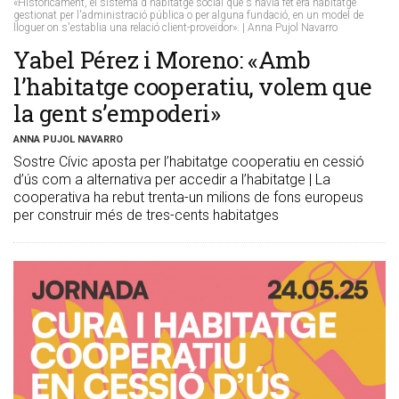
«Històricament, el sistema d'habitatge social que s'havia fet era habitatge
gestionat per l'administració pública o per alguna fundació, en un model de
lloguer on s'establia una relació client-proveïdor». | Anna Pujol Navarro
Yabel Pérez i Moreno: «Amb
l’habitatge cooperatiu, volem que
la gent s’empoderi»
ANNA PUJOL NAVARRO
Sostre Cívic aposta per l’habitatge cooperatiu en cessió
d’ús com a alternativa per accedir a l’habitatge | La
cooperativa ha rebut trenta-un milions de fons europeus
per construir més de tres-cents habitatges