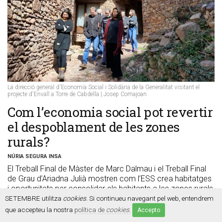
La direcció general d'Economia Social i Solidària de la Generalitat visitant el
projecte d'Envall a Torre de Cabdella | Josep Comajoan
Com l’economia social pot revertir
el despoblament de les zones
rurals?
NÚRIA SEGURA INSA
El Treball Final de Màster de Marc Dalmau i el Treball Final
de Grau d’Ariadna Julià mostren com l’ESS crea habitatges
i oportunitats per consolidar els habitants a les zones rurals
| Aquests treballs són els guanyadors de l’anterior edició
SETEMBRE utilitza
cookies
. Si continueu navegant pel web, entendrem
dels Premis d’Economia Social, on enguany es poden
que accepteu la nostra
política de
cookies
.
Accepto
inscriure recerques universitàries vinculades al