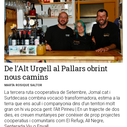
De l’Alt Urgell al Pallars obrint
nous camins
MARTA ROSIQUE SALTOR
La tercera ruta cooperativa de Setembre, Jornal.cat i
Surtdecasa combina vocació transformadora, estima a la
terra que ens acull i companyonia dins d’un territori molt
gran on hi viu poca gent: l’Alt Pirineu | En un trajecte de dos
dies, es creuen muntanyes per conèixer de prop projectes
cooperatius i comunitaris com El Refugi, All Negre,
Senterada Viu o Envall