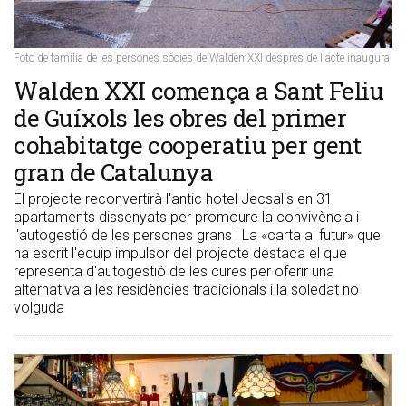
Foto de família de les persones sòcies de Walden XXI després de l'acte inaugural
​Walden XXI comença a Sant Feliu
de Guíxols les obres del primer
cohabitatge cooperatiu per gent
gran de Catalunya
El projecte reconvertirà l'antic hotel Jecsalis en 31
apartaments dissenyats per promoure la convivència i
l'autogestió de les persones grans | La «carta al futur» que
ha escrit l'equip impulsor del projecte destaca el que
representa d'autogestió de les cures per oferir una
alternativa a les residències tradicionals i la soledat no
volguda