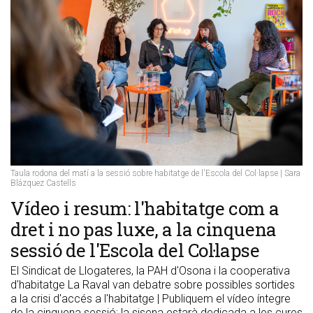
Taula rodona del matí a la sessió sobre habitatge de l'Escola del Col·lapse | Sara
Blázquez Castells
Vídeo i resum: l'habitatge com a
dret i no pas luxe, a la cinquena
sessió de l'Escola del Col·lapse
El Sindicat de Llogateres, la PAH d'Osona i la cooperativa
d'habitatge La Raval van debatre sobre possibles sortides
a la crisi d'accés a l'habitatge | Publiquem el vídeo íntegre
de la cinquena sessió; la sisena estarà dedicada a les cures