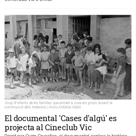
Grup d'infants de les famílies que anirien a viure als pisos durant la
construcció dels mateixos | Arxiu Antònia Vilaró
El documental 'Cases d'algú' es
projecta al Cineclub Vic