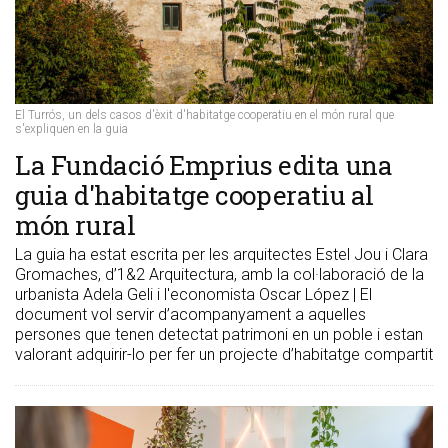
El Turrós, un dels casos d'èxit d'habitatge cooperatiu en el món rural que
s'expliquen en la guia
La Fundació Emprius edita una
guia d'habitatge cooperatiu al
món rural
La guia ha estat escrita per les arquitectes Estel Jou i Clara
Gromaches, d’1&2 Arquitectura, amb la col·laboració de la
urbanista Adela Geli i l'economista Oscar López | El
document vol servir d’acompanyament a aquelles
persones que tenen detectat patrimoni en un poble i estan
valorant adquirir-lo per fer un projecte d’habitatge compartit