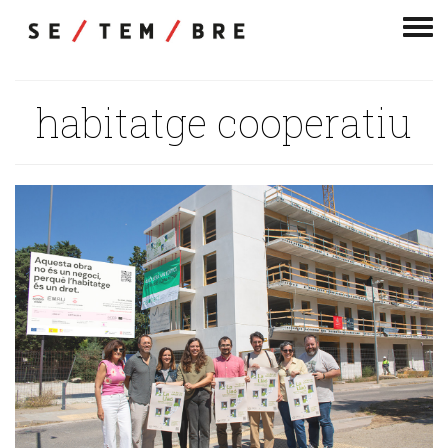
Men
de
nav
habitatge cooperatiu