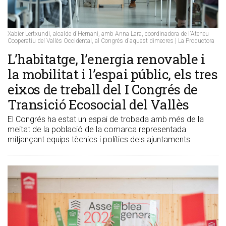
Xabier Lertxundi, alcalde d'Hernani, amb Anna Lara, coordinadora de l'Ateneu
Cooperatiu del Vallès Occidental, al Congrés d'aquest dimecres | La Productora
L’habitatge, l’energia renovable i
la mobilitat i l’espai públic, els tres
eixos de treball del I Congrés de
Transició Ecosocial del Vallès
El Congrés ha estat un espai de trobada amb més de la
meitat de la població de la comarca representada
mitjançant equips tècnics i polítics dels ajuntaments