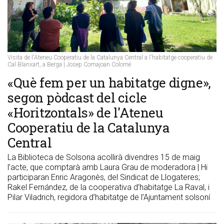
Visita de l'Ateneu Cooperatiu de la Catalunya Central a l'habitatge cooperatiu de
Cal Blanxart, a Berga | Josep Comajoan Colomé
«Què fem per un habitatge digne»,
segon pòdcast del cicle
«Horitzontals» de l'Ateneu
Cooperatiu de la Catalunya
Central
La Biblioteca de Solsona acollirà divendres 15 de maig
l’acte, que comptarà amb Laura Grau de moderadora | Hi
participaran Enric Aragonès, del Sindicat de Llogateres;
Rakel Fernández, de la cooperativa d’habitatge La Raval, i
Pilar Viladrich, regidora d’habitatge de l’Ajuntament solsoní