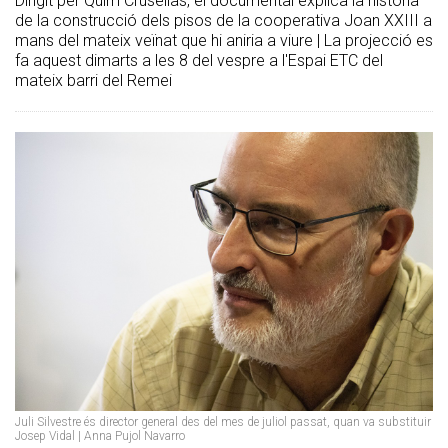
Dirigit per Quim Crusellas, el documental explica la història
de la construcció dels pisos de la cooperativa Joan XXIII a
mans del mateix veïnat que hi aniria a viure | La projecció es
fa aquest dimarts a les 8 del vespre a l'Espai ETC del
mateix barri del Remei
Juli Silvestre és director general des del mes de juliol passat, quan va substituir
Josep Vidal | Anna Pujol Navarro