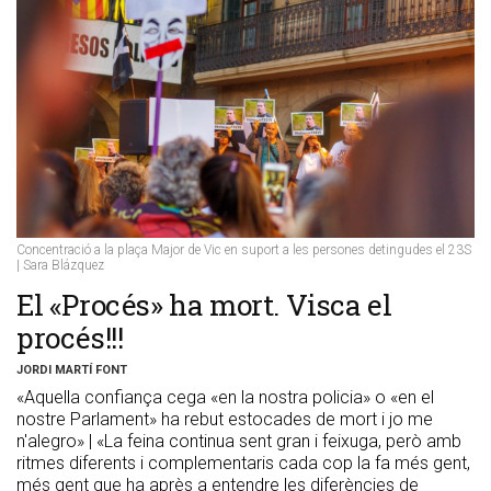
Concentració a la plaça Major de Vic en suport a les persones detingudes el 23S
| Sara Blázquez
​El «Procés» ha mort. Visca el
procés!!!
JORDI MARTÍ FONT
«Aquella confiança cega «en la nostra policia» o «en el
nostre Parlament» ha rebut estocades de mort i jo me
n'alegro» | «La feina continua sent gran i feixuga, però amb
ritmes diferents i complementaris cada cop la fa més gent,
més gent que ha après a entendre les diferències de