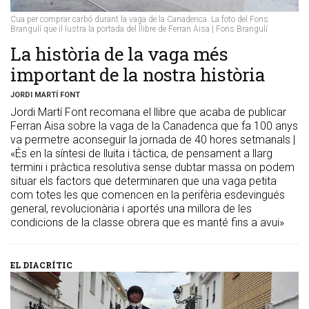
Cua per comprar carbó durant la vaga de la Canadenca. La foto del Fons
Brangulí que il·lustra la portada del llibre de Ferran Aisa | Fons Brangulí
​La història de la vaga més
important de la nostra història
JORDI MARTÍ FONT
Jordi Martí Font recomana el llibre que acaba de publicar
Ferran Aisa sobre la vaga de la Canadenca que fa 100 anys
va permetre aconseguir la jornada de 40 hores setmanals |
«És en la síntesi de lluita i tàctica, de pensament a llarg
termini i pràctica resolutiva sense dubtar massa on podem
situar els factors que determinaren que una vaga petita
com totes les que comencen en la perifèria esdevingués
general, revolucionària i aportés una millora de les
condicions de la classe obrera que es manté fins a avui»
EL DIACRÍTIC