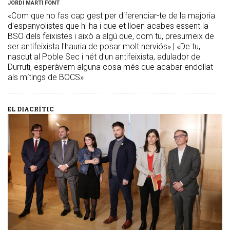
JORDI MARTÍ FONT
«Com que no fas cap gest per diferenciar-te de la majoria
d'espanyolistes que hi ha i que et lloen acabes essent la
BSO dels feixistes i això a algú que, com tu, presumeix de
ser antifeixista l'hauria de posar molt nerviós» | «De tu,
nascut al Poble Sec i nét d'un antifeixista, adulador de
Durruti, esperàvem alguna cosa més que acabar endollat
als mítings de BOCS»
EL DIACRÍTIC