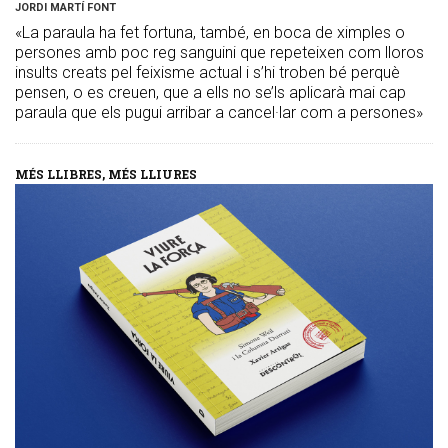
JORDI MARTÍ FONT
«La paraula ha fet fortuna, també, en boca de ximples o
persones amb poc reg sanguini que repeteixen com lloros
insults creats pel feixisme actual i s’hi troben bé perquè
pensen, o es creuen, que a ells no se’ls aplicarà mai cap
paraula que els pugui arribar a cancel·lar com a persones»
MÉS LLIBRES, MÉS LLIURES