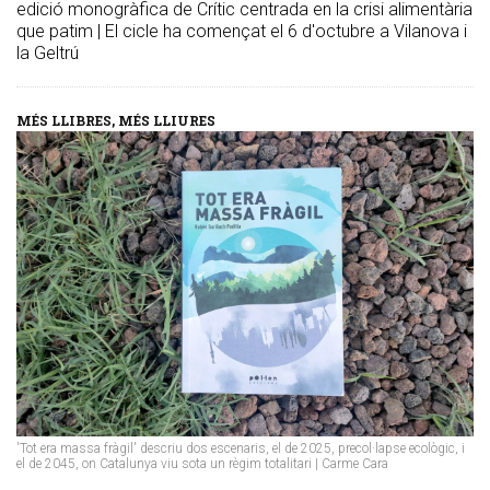
edició monogràfica de Crític centrada en la crisi alimentària
que patim | El cicle ha començat el 6 d'octubre a Vilanova i
la Geltrú
MÉS LLIBRES, MÉS LLIURES
'Tot era massa fràgil' descriu dos escenaris, el de 2025, precol·lapse ecològic, i
el de 2045, on Catalunya viu sota un règim totalitari | Carme Cara