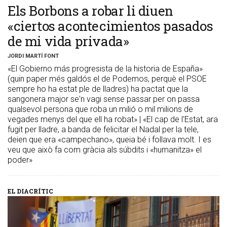
​Els Borbons a robar li diuen
«ciertos acontecimientos pasados
de mi vida privada»
JORDI MARTÍ FONT
«El Gobierno más progresista de la historia de España»
(quin paper més galdós el de Podemos, perquè el PSOE
sempre ho ha estat ple de lladres) ha pactat que la
sangonera major se'n vagi sense passar per on passa
qualsevol persona que roba un milió o mil milions de
vegades menys del que ell ha robat» | «El cap de l'Estat, ara
fugit per lladre, a banda de felicitar el Nadal per la tele,
deien que era «campechano», queia bé i follava molt. I es
veu que això fa com gràcia als súbdits i «humanitza» el
poder»
EL DIACRÍTIC