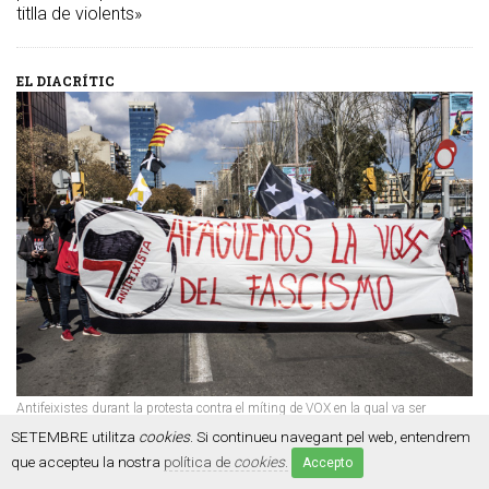
titlla de violents»
EL DIACRÍTIC
Antifeixistes durant la protesta contra el míting de VOX en la qual va ser
detinguda la Ruth | Víctor Serri
SETEMBRE utilitza
cookies
. Si continueu navegant pel web, entendrem
El jutge Conejo, la Rut, el feixisme i
que accepteu la nostra
política de
cookies
.
Accepto