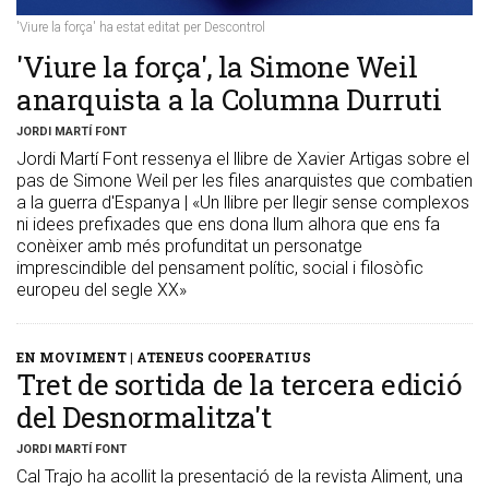
'Viure la força' ha estat editat per Descontrol
​'Viure la força', la Simone Weil
anarquista a la Columna Durruti
JORDI MARTÍ FONT
Jordi Martí Font ressenya el llibre de Xavier Artigas sobre el
pas de Simone Weil per les files anarquistes que combatien
a la guerra d'Espanya | «Un llibre per llegir sense complexos
ni idees prefixades que ens dona llum alhora que ens fa
conèixer amb més profunditat un personatge
imprescindible del pensament polític, social i filosòfic
europeu del segle XX»
EN MOVIMENT | ATENEUS COOPERATIUS
Tret de sortida de la tercera edició
del Desnormalitza't
JORDI MARTÍ FONT
Cal Trajo ha acollit la presentació de la revista Aliment, una