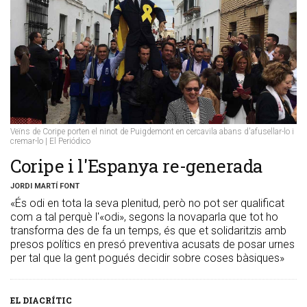
Veïns de Coripe porten el ninot de Puigdemont en cercavila abans d'afusellar-lo i
cremar-lo | El Periódico
​Coripe i l'Espanya re-generada
JORDI MARTÍ FONT
«És odi en tota la seva plenitud, però no pot ser qualificat
com a tal perquè l'«odi», segons la novaparla que tot ho
transforma des de fa un temps, és que et solidaritzis amb
presos polítics en presó preventiva acusats de posar urnes
per tal que la gent pogués decidir sobre coses bàsiques»
EL DIACRÍTIC