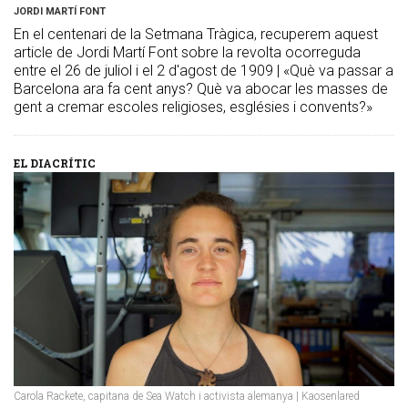
JORDI MARTÍ FONT
En el centenari de la Setmana Tràgica, recuperem aquest
article de Jordi Martí Font sobre la revolta ocorreguda
entre el 26 de juliol i el 2 d'agost de 1909 | «Què va passar a
Barcelona ara fa cent anys? Què va abocar les masses de
gent a cremar escoles religioses, esglésies i convents?»
EL DIACRÍTIC
Carola Rackete, capitana de Sea Watch i activista alemanya | Kaosenlared