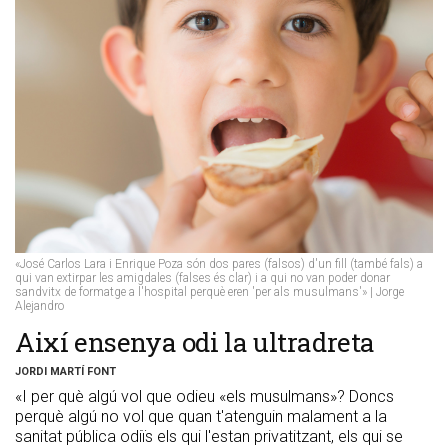
«José Carlos Lara i Enrique Poza són dos pares (falsos) d'un fill (també fals) a
qui van extirpar les amigdales (falses és clar) i a qui no van poder donar
sandvitx de formatge a l'hospital perquè eren 'per als musulmans'» | Jorge
Alejandro
Així ensenya odi la ultradreta
JORDI MARTÍ FONT
«I per què algú vol que odieu «els musulmans»? Doncs
perquè algú no vol que quan t'atenguin malament a la
sanitat pública odiïs els qui l'estan privatitzant, els qui se