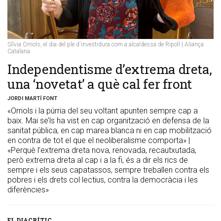
Sílvia Orriols, el dia del ple d'investidura com a alcaldessa de Ripoll | Aliança
Catalana
​Independentisme d’extrema dreta,
una ‘novetat’ a què cal fer front
JORDI MARTÍ FONT
«Orriols i la púrria del seu voltant apunten sempre cap a
baix. Mai se’ls ha vist en cap organització en defensa de la
sanitat pública, en cap marea blanca ni en cap mobilització
en contra de tot el que el neoliberalisme comporta» |
«Perquè l’extrema dreta nova, renovada, recautxutada,
però extrema dreta al cap i a la fi, és a dir els rics de
sempre i els seus capatassos, sempre treballen contra els
pobres i els drets col·lectius, contra la democràcia i les
diferències»
EL DIACRÍTIC