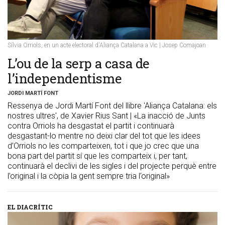
Sílvia Orriols, en un acte electoral d'Aliança Catalana a Vic | Josep Comajoan
L’ou de la serp a casa de
l’independentisme
JORDI MARTÍ FONT
Ressenya de Jordi Martí Font del llibre 'Aliança Catalana: els
nostres ultres', de Xavier Rius Sant | «La inacció de Junts
contra Orriols ha desgastat el partit i continuarà
desgastant-lo mentre no deixi clar del tot que les idees
d’Orriols no les comparteixen, tot i que jo crec que una
bona part del partit sí que les comparteix i, per tant,
continuarà el declivi de les sigles i del projecte perquè entre
l’original i la còpia la gent sempre tria l’original»
EL DIACRÍTIC