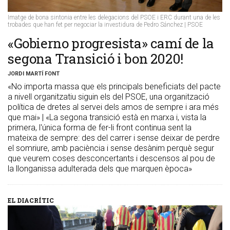
Imatge de bona sintonia entre les delegacions del PSOE i ERC durant una de les
trobades que han fet per negociar la investidura de Pedro Sánchez | PSOE
​«Gobierno progresista» camí de la
segona Transició i bon 2020!
JORDI MARTÍ FONT
«No importa massa que els principals beneficiats del pacte
a nivell organitzatiu siguin els del PSOE, una organització
política de dretes al servei dels amos de sempre i ara més
que mai» | «La segona transició està en marxa i, vista la
primera, l'única forma de fer-li front continua sent la
mateixa de sempre: des del carrer i sense deixar de perdre
el somriure, amb paciència i sense desànim perquè segur
que veurem coses desconcertants i descensos al pou de
la llonganissa adulterada dels que marquen època»
EL DIACRÍTIC