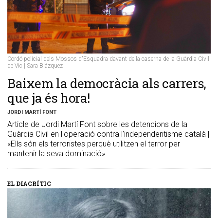
Cordó policial dels Mossos d'Esquadra davant de la caserna de la Guàrdia Civil
de Vic | Sara Blázquez
Baixem la democràcia als carrers,
que ja és hora!
JORDI MARTÍ FONT
Article de Jordi Martí Font sobre les detencions de la
Guàrdia Civil en l'operació contra l’independentisme català |
«Ells són els terroristes perquè utilitzen el terror per
mantenir la seva dominació»
EL DIACRÍTIC