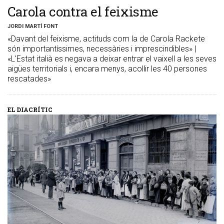
Carola contra el feixisme
JORDI MARTÍ FONT
«Davant del feixisme, actituds com la de Carola Rackete
són importantíssimes, necessàries i imprescindibles» |
«L'Estat italià es negava a deixar entrar el vaixell a les seves
aigües territorials i, encara menys, acollir les 40 persones
rescatades»
EL DIACRÍTIC