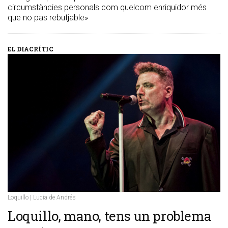
circumstàncies personals com quelcom enriquidor més
que no pas rebutjable»
EL DIACRÍTIC
Loquillo | Lucía de Andrés
​Loquillo, mano, tens un problema