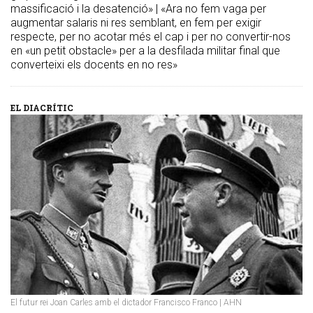
massificació i la desatenció» | «Ara no fem vaga per
augmentar salaris ni res semblant, en fem per exigir
respecte, per no acotar més el cap i per no convertir-nos
en «un petit obstacle» per a la desfilada militar final que
converteixi els docents en no res»
EL DIACRÍTIC
El futur rei Joan Carles amb el dictador Francisco Franco | AHN