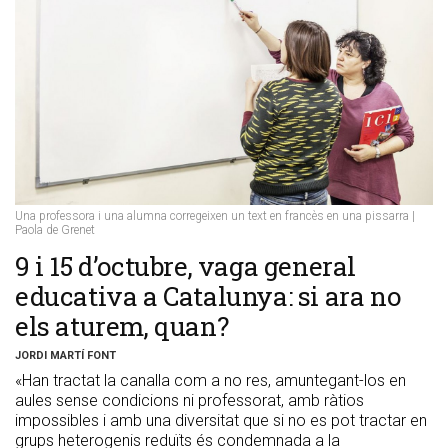
Una professora i una alumna corregeixen un text en francès en una pissarra |
Paola de Grenet
​9 i 15 d’octubre, vaga general
educativa a Catalunya: si ara no
els aturem, quan?
JORDI MARTÍ FONT
«Han tractat la canalla com a no res, amuntegant-los en
aules sense condicions ni professorat, amb ràtios
impossibles i amb una diversitat que si no es pot tractar en
grups heterogenis reduïts és condemnada a la