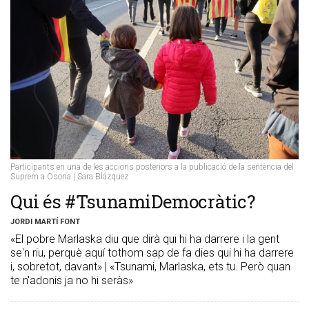
Participants en una de les accions posteriors a la publicació de la sentència del
Suprem a Osona | Sara Blázquez
​Qui és #TsunamiDemocràtic?
JORDI MARTÍ FONT
«El pobre Marlaska diu que dirà qui hi ha darrere i la gent
se'n riu, perquè aquí tothom sap de fa dies qui hi ha darrere
i, sobretot, davant» | «Tsunami, Marlaska, ets tu. Però quan
te n'adonis ja no hi seràs»