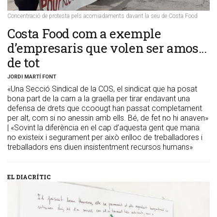
Concentració de protesta pels acomiadaments davant la seu de Costa Food
​Costa Food com a exemple
d’empresaris que volen ser amos...
de tot
JORDI MARTÍ FONT
«Una Secció Sindical de la COS, el sindicat que ha posat
bona part de la carn a la graella per tirar endavant una
defensa de drets que ccoougt han passat completament
per alt, com si no anessin amb ells. Bé, de fet no hi anaven»
| «Sovint la diferència en el cap d’aquesta gent que mana
no existeix i segurament per això enlloc de treballadores i
treballadors ens diuen insistentment recursos humans»
EL DIACRÍTIC