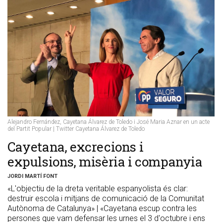
Alejandro Fernández, Cayetana Álvarez de Toledo i José Maria Aznar en un acte
del Partit Popular | Twitter Cayetana Álvarez de Toledo
Cayetana, excrecions i
expulsions, misèria i companyia
JORDI MARTÍ FONT
«L'objectiu de la dreta veritable espanyolista és clar:
destruir escola i mitjans de comunicació de la Comunitat
Autònoma de Catalunya» | «Cayetana escup contra les
persones que vam defensar les urnes el 3 d'octubre i ens