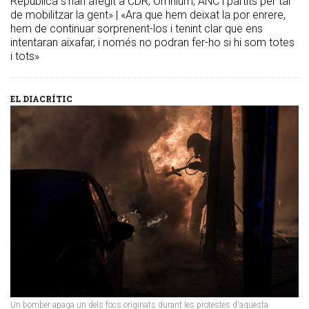
República s'han afegit a CDR, Òmnium, ANC i partits per tal
de mobilitzar la gent» | «Ara que hem deixat la por enrere,
hem de continuar sorprenent-los i tenint clar que ens
intentaran aixafar, i només no podran fer-ho si hi som totes
i tots»
EL DIACRÍTIC
Un bomber apaga un dels focs originats durant les protestes d'aquesta