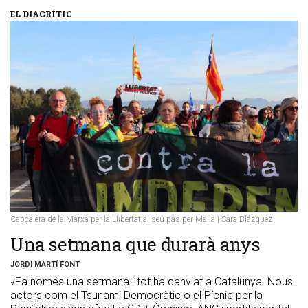
EL DIACRÍTIC
Capçalera de la Marxa per la Llibertat al seu pas per Malla | Sara Blázquez
​Una setmana que durarà anys
JORDI MARTÍ FONT
«Fa només una setmana i tot ha canviat a Catalunya. Nous
actors com el Tsunami Democràtic o el Pícnic per la