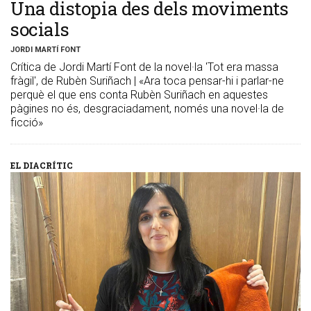
Una distopia des dels moviments
socials
JORDI MARTÍ FONT
Crítica de Jordi Martí Font de la novel·la 'Tot era massa
fràgil', de Rubèn Suriñach | «Ara toca pensar-hi i parlar-ne
perquè el que ens conta Rubèn Suriñach en aquestes
pàgines no és, desgraciadament, només una novel·la de
ficció»
EL DIACRÍTIC