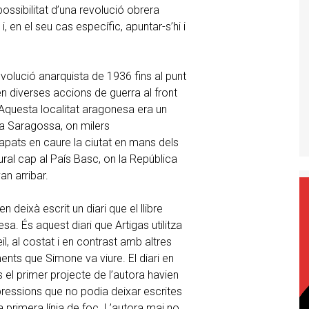
possibilitat d’una revolució obrera
, en el seu cas específic, apuntar-s’hi i
evolució anarquista de 1936 fins al punt
en diverses accions de guerra al front
. Aquesta localitat aragonesa era un
 a Saragossa, on milers
apats en caure la ciutat en mans dels
tural cap al País Basc, on la República
an arribar.
n deixà escrit un diari que el llibre
sa. És aquest diari que Artigas utilitza
l, al costat i en contrast amb altres
nts que Simone va viure. El diari en
 el primer projecte de l’autora havien
ressions que no podia deixar escrites
primera línia de foc. L’autora mai no