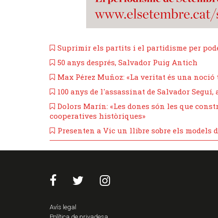
​Suprimir els partits i el partidisme per pod
​50 anys després, Salvador Puig Antich
Max Pérez Muñoz: «La veritat és una noció 
​100 anys de l'assassinat de Salvador Seguí,
Dolors Marín: «Les dones són les que constru
cooperatives històriques»
Presenten a Vic un llibre sobre els models d
Avís legal
Política de privadesa