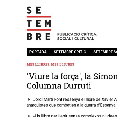
PORTADA
SETEMBRE CRÍTIC
SETEMBRE S
MÉS LLIBRES, MÉS LLIURES
​'Viure la força', la Sim
Columna Durruti
Jordi Martí Font ressenya el llibre de Xavier 
anarquistes que combatien a la guerra d'Espanya
«Un llibre per llegir sense complexos ni idee