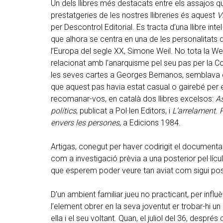
Un dels llibres més destacats entre els assajos q
prestatgeries de les nostres llibreries és aquest
V
per Descontrol Editorial. Es tracta d’una llibre int
que alhora se centra en una de les personalitat
l’Europa del segle XX, Simone Weil. No tota la We
relacionat amb l’anarquisme pel seu pas per la Col
les seves cartes a Georges Bernanos, semblava di
que aquest pas havia estat casual o gairebé per er
recomanar-vos, en català dos llibres excelsos:
As
polítics
, publicat a Pol·len Editors, i
L’arrelament. 
envers les persones
, a Edicions 1984.
Artigas, conegut per haver codirigit el documenta
com a investigació prèvia a una posterior pel·lícu
que esperem poder veure tan aviat com sigui pos
D’un ambient familiar jueu no practicant, per influ
l’element obrer en la seva joventut er trobar-hi u
ella i el seu voltant. Quan, el juliol del 36, despré