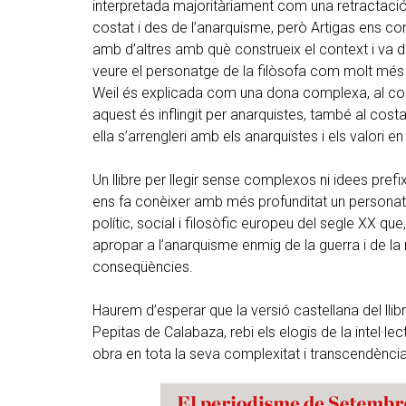
interpretada majoritàriament com una retractació 
costat i des de l’anarquisme, però Artigas ens c
amb d’altres amb què construeix el context i va 
veure el personatge de la filòsofa com molt més 
Weil és explicada com una dona complexa, al cost
aquest és inflingit per anarquistes, també al costa
ella s’arrengleri amb els anarquistes i els valori e
Un llibre per llegir sense complexos ni idees pre
ens fa conèixer amb més profunditat un persona
polític, social i filosòfic europeu del segle XX que
apropar a l’anarquisme enmig de la guerra i de la
conseqüències.
Haurem d’esperar que la versió castellana del lli
Pepitas de Calabaza, rebi els elogis de la intel·le
obra en tota la seva complexitat i transcendènci