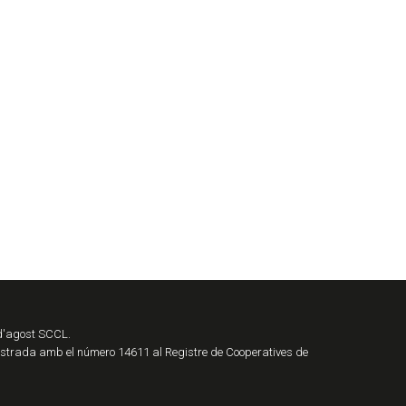
 d'agost SCCL.
istrada amb el número 14611 al Registre de Cooperatives de