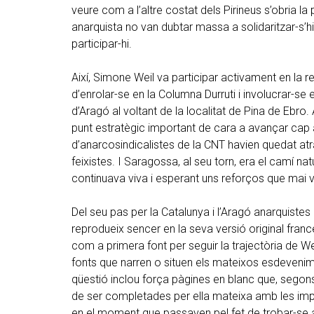
veure com a l’altre costat dels Pirineus s’obria la 
anarquista no van dubtar massa a solidaritzar-s’hi i
participar-hi.
Així, Simone Weil va participar activament en la r
d’enrolar-se en la Columna Durruti i involucrar-se 
d’Aragó al voltant de la localitat de Pina de Ebro
punt estratègic important de cara a avançar cap
d’anarcosindicalistes de la CNT havien quedat atr
feixistes. I Saragossa, al seu torn, era el camí na
continuava viva i esperant uns reforços que mai v
Del seu pas per la Catalunya i l’Aragó anarquistes e
reprodueix sencer en la seva versió original france
com a primera font per seguir la trajectòria de Wei
fonts que narren o situen els mateixos esdevenime
qüestió inclou força pàgines en blanc que, segons
de ser completades per ella mateixa amb les imp
en el moment que passaven pel fet de trobar-se a 