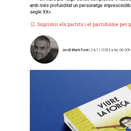
amb més profunditat un personatge imprescindible 
segle XX»
​Suprimir els partits i el partidisme per 
Jordi Martí Font
| 24/11/2025 a les 06:00h