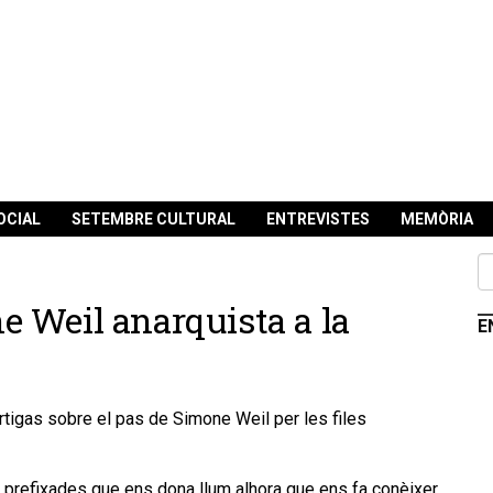
OCIAL
SETEMBRE CULTURAL
ENTREVISTES
MEMÒRIA
one Weil anarquista a la
E
Artigas sobre el pas de Simone Weil per les files
s prefixades que ens dona llum alhora que ens fa conèixer