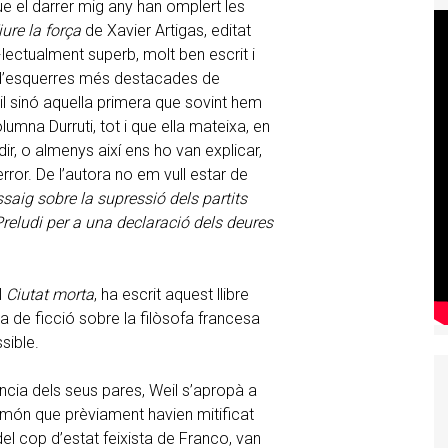
ue el darrer mig any han omplert les
iure la força
de Xavier Artigas, editat
el·lectualment superb, molt ben escrit i
s d’esquerres més destacades de
il sinó aquella primera que sovint hem
umna Durruti, tot i que ella mateixa, en
r, o almenys així ens ho van explicar,
ror. De l’autora no em vull estar de
saig sobre la supressió dels partits
Preludi per a una declaració dels deures
l
Ciutat morta
, ha escrit aquest llibre
la de ficció sobre la filòsofa francesa
sible.
ència dels seus pares, Weil s’apropà a
n món que prèviament havien mitificat
s del cop d’estat feixista de Franco, van