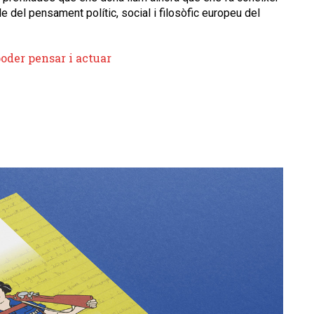
del pensament polític, social i filosòfic europeu del
poder pensar i actuar