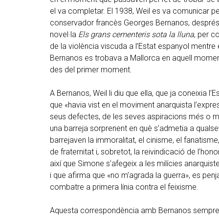
el va completar. El 1938, Weil es va comunicar per
conservador francès Georges Bernanos, després d
novel·la
Els grans cementeris sota la lluna
, per c
de la violència viscuda a l’Estat espanyol mentre e
Bernanos es trobava a Mallorca en aquell moment, 
des del primer moment.
A Bernanos, Weil li diu que ella, que ja coneixia l
que «havia vist en el moviment anarquista l’expres
seus defectes, de les seves aspiracions més o me
una barreja sorprenent en què s’admetia a qualse
barrejaven la immoralitat, el cinisme, el fanatisme,
de fraternitat i, sobretot, la reivindicació de l’hon
així que Simone s’afegeix a les milícies anarquiste
i que afirma que «no m’agrada la guerra», es penja 
combatre a primera línia contra el feixisme.
Aquesta correspondència amb Bernanos sempre 