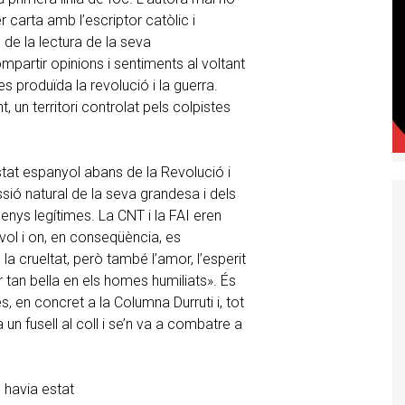
 carta amb l’escriptor catòlic i
e la lectura de la seva
ompartir opinions i sentiments al voltant
s produïda la revolució i la guerra.
un territori controlat pels colpistes
’Estat espanyol abans de la Revolució i
sió natural de la seva grandesa i dels
nys legítimes. La CNT i la FAI eren
vol i on, en conseqüència, es
 la crueltat, però també l’amor, l’esperit
or tan bella en els homes humiliats». És
s, en concret a la Columna Durruti i, tot
un fusell al coll i se’n va a combatre a
havia estat