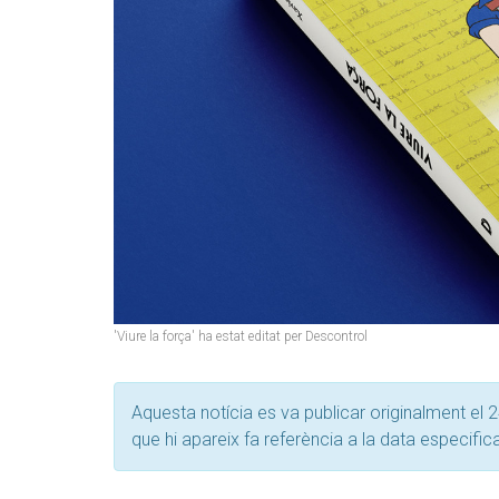
'Viure la força' ha estat editat per Descontrol
Aquesta notícia es va publicar originalment el 2
que hi apareix fa referència a la data especific