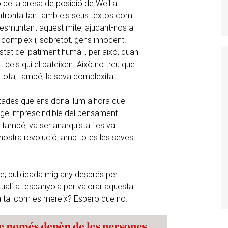
de la presa de posició de Weil al
onfronta tant amb els seus textos com
desmuntant aquest mite, ajudant-nos a
complex i, sobretot, gens innocent.
at del patiment humà i, per això, quan
t dels qui el pateixen. Això no treu que
n tota, també, la seva complexitat.
fixades que ens dona llum alhora que
tge imprescindible del pensament
, també, va ser anarquista i es va
 nostra revolució, amb totes les seves
bre, publicada mig any després per
ctualitat espanyola per valorar aquesta
a tal com es mereix? Espero que no.