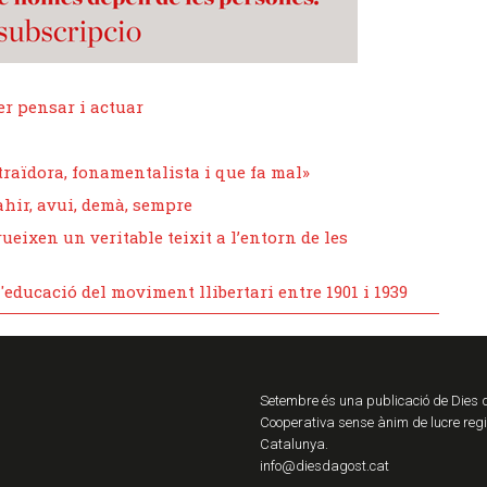
er pensar i actuar
traïdora, fonamentalista i que fa mal»
 ahir, avui, demà, sempre
eixen un veritable teixit a l’entorn de les
'educació del moviment llibertari entre 1901 i 1939
Setembre és una publicació de Dies
Cooperativa sense ànim de lucre reg
Catalunya.
info@diesdagost.cat