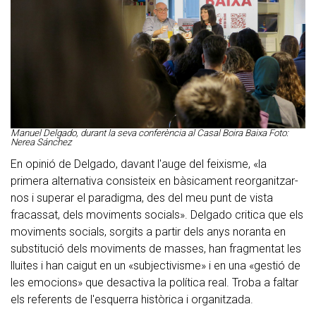
Manuel Delgado, durant la seva conferència al Casal Boira Baixa Foto:
Nerea Sánchez
En opinió de Delgado, davant l'auge del feixisme, «la
primera alternativa consisteix en bàsicament reorganitzar-
nos i superar el paradigma, des del meu punt de vista
fracassat, dels moviments socials». Delgado critica que els
moviments socials, sorgits a partir dels anys noranta en
substitució dels moviments de masses, han fragmentat les
lluites i han caigut en un «subjectivisme» i en una «gestió de
les emocions» que desactiva la política real. Troba a faltar
els referents de l'esquerra històrica i organitzada.