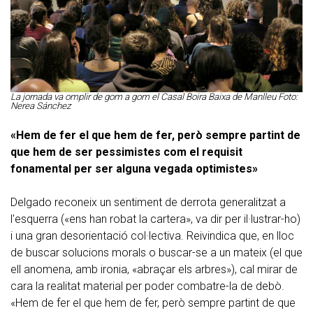
La jornada va omplir de gom a gom el Casal Boira Baixa de Manlleu Foto:
Nerea Sánchez
«Hem de fer el que hem de fer, però sempre partint de
que hem de ser pessimistes com el requisit
fonamental per ser alguna vegada optimistes»
Delgado reconeix un sentiment de derrota generalitzat a
l'esquerra («ens han robat la cartera», va dir per il·lustrar-ho)
i una gran desorientació col·lectiva. Reivindica que, en lloc
de buscar solucions morals o buscar-se a un mateix (el que
ell anomena, amb ironia, «abraçar els arbres»), cal mirar de
cara la realitat material per poder combatre-la de debò.
«Hem de fer el que hem de fer, però sempre partint de que