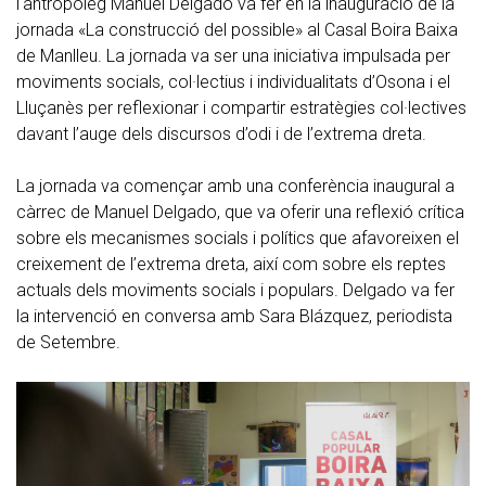
l'antropòleg Manuel Delgado va fer en la inauguració de la
jornada «La construcció del possible» al Casal Boira Baixa
de Manlleu. La jornada va ser una iniciativa impulsada per
moviments socials, col·lectius i individualitats d’Osona i el
Lluçanès per reflexionar i compartir estratègies col·lectives
davant l’auge dels discursos d’odi i de l’extrema dreta.
La jornada va començar amb una conferència inaugural a
càrrec de Manuel Delgado, que va oferir una reflexió crítica
sobre els mecanismes socials i polítics que afavoreixen el
creixement de l’extrema dreta, així com sobre els reptes
actuals dels moviments socials i populars. Delgado va fer
la intervenció en conversa amb Sara Blázquez, periodista
de Setembre.