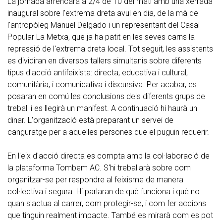
La jornada arrencarà a 2/4 de 10 del matí amb una xerrada
inaugural sobre l'extrema dreta avui en dia, de la mà de
l'antropòleg Manuel Delgado i un representant del Casal
Popular La Metxa, que ja ha patit en les seves carns la
repressió de l'extrema dreta local. Tot seguit, les assistents
es dividiran en diversos tallers simultanis sobre diferents
tipus d'acció antifeixista: directa, educativa i cultural,
comunitària, i comunicativa i discursiva. Per acabar, es
posaran en comú les conclusions dels diferents grups de
treball i es llegirà un manifest. A continuació hi haurà un
dinar. L'organització està preparant un servei de
canguratge per a aquelles persones que el puguin requerir.
En l'eix d'acció directa es compta amb la col·laboració de
la plataforma Tombem AC. S'hi treballarà sobre com
organitzar-se per respondre al feixisme de manera
col·lectiva i segura. Hi parlaran de què funciona i què no
quan s'actua al carrer, com protegir-se, i com fer accions
que tinguin realment impacte. També es mirarà com es pot