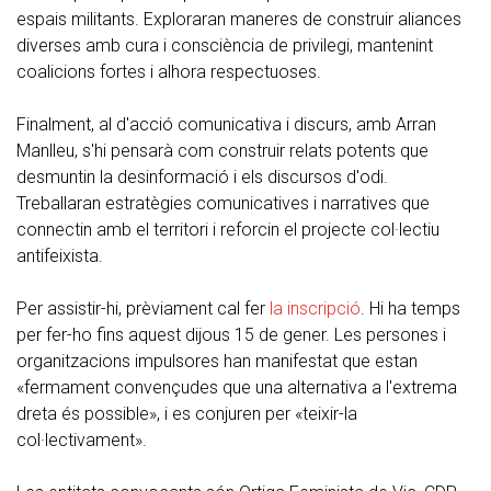
espais militants. Exploraran maneres de construir aliances
diverses amb cura i consciència de privilegi, mantenint
coalicions fortes i alhora respectuoses.
Finalment, al d'acció comunicativa i discurs, amb Arran
Manlleu, s'hi pensarà com construir relats potents que
desmuntin la desinformació i els discursos d'odi.
Treballaran estratègies comunicatives i narratives que
connectin amb el territori i reforcin el projecte col·lectiu
antifeixista.
Per assistir-hi, prèviament cal fer
la inscripció
. Hi ha temps
per fer-ho fins aquest dijous 15 de gener. Les persones i
organitzacions impulsores han manifestat que estan
«fermament convençudes que una alternativa a l'extrema
dreta és possible», i es conjuren per «teixir-la
col·lectivament».