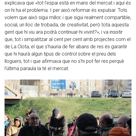
explicava que «tot l’espai està en mans del mercat i aquí és
on hi ha el problema. I per això reformar és expulsar. Tots
volem que això sigui millor, i que sigui realment compartible,
social, un lloc de trobada, de creativitat, però tota aquesta
gent que hi viu ara podrà continuar-hi vivint?», i va insistir
que, tot i simpatitzar al cent per cent amb projectes com el
de La Clota, el que s’hauria de fer abans de res és garantir
que hi haurà algun tipus de control sobre el preu dels
lloguers, tot i que afirmava que no s’hi pot fer res perquè
l’última paraula la té el mercat.