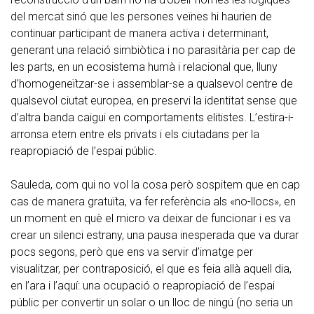
del mercat sinó que les persones veïnes hi haurien de
continuar participant de manera activa i determinant,
generant una relació simbiòtica i no parasitària per cap de
les parts, en un ecosistema humà i relacional que, lluny
d’homogeneïtzar-se i assemblar-se a qualsevol centre de
qualsevol ciutat europea, en preservi la identitat sense que
d’altra banda caigui en comportaments elitistes. L’estira-i-
arronsa etern entre els privats i els ciutadans per la
reapropiació de l’espai públic.
Sauleda, com qui no vol la cosa però sospitem que en cap
cas de manera gratuïta, va fer referència als «no-llocs», en
un moment en què el micro va deixar de funcionar i es va
crear un silenci estrany, una pausa inesperada que va durar
pocs segons, però que ens va servir d’imatge per
visualitzar, per contraposició, el que es feia allà aquell dia,
en l’ara i l’aquí: una ocupació o reapropiació de l’espai
públic per convertir un solar o un lloc de ningú (no seria un