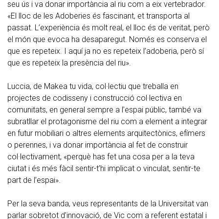
seu ús i va donar importància al riu com a eix vertebrador.
«El lloc de les Adoberies és fascinant, et transporta al
passat. L’experiència és molt real, el lloc és de veritat, però
el món que evoca ha desaparegut. Només es conserva el
que es repeteix. I aquí ja no es repeteix l’adoberia, però sí
que es repeteix la presència del riu».
Luccia, de Makea tu vida, col·lectiu que treballa en
projectes de codisseny i construcció col·lectiva en
comunitats, en general sempre a l’espai públic, també va
subratllar el protagonisme del riu com a element a integrar
en futur mobiliari o altres elements arquitectònics, efímers
o perennes, i va donar importància al fet de construir
col·lectivament, «perquè has fet una cosa per a la teva
ciutat i és més fàcil sentir-t’hi implicat o vinculat, sentir-te
part de l’espai».
Per la seva banda, veus representants de la Universitat van
parlar sobretot d’innovació, de Vic com a referent estatal i