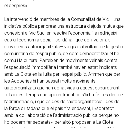
el després».
La intervenció de membres de la Comunalitat de Vic —una
iniciativa pública per crear una estructura d’ajuda mútua que
cohesioni el Vic Sud, en reactivi l’economia i la redirigeixi
cap a l’economia social i solidària i que doni valor als
moviments autoorganitzats— va girar al voltant de la gestió
comunitària de l’espai públic, de com democratitzar el bé
comú i la cultura. Parteixen de moviments veïnals contra
l’especulació immobiliària i també havien estat implicats
amb La Clota en la lluita per l’espai públic. Afirmen que per
les Adoberies hi han passat molts moviments
autoorganitzats que han donat vida a aquest espai durant
tot aquest temps que aparentment no s’hi ha fet res des de
l’administració, i que és des de l’autoorganització i des de
la força ciutadana que el país tira endavant, i «sobretot
amb la col·laboració de l’administració pública perquè no
ho podem fer separats», per això proposen a La Clota