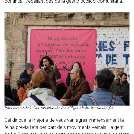
continuar treballant des de la gestió público-comunitària.
Intervenció de la Comunalitat de Vic a l'Àgora Foto: Imma Jutglar
Cal dir que la majoria de veus van agrair immensament la
feina prèvia feta per part dels moviments veïnals i la gent