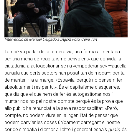
Intervenció de Manuel Delgado a l'Àgora Foto: Cèlia Tort
També va parlar de la tercera via, una forma alimentada
per una mena de «capitalisme benvolent» que convida la
ciutadania a autogestionar-se i a «empoderar-se» —aquella
paraula que certs sectors han posat tan de moda—, per tal
de mantenir-la al marge: «Espavila, perquè no pensem fer
absolutament res per tu!». És el capitalisme d’esquerres,
que diu que el que hem de fer és autogestionar-nos i
muntar-nos-ho pel nostre compte perquè és la prova que
allò públic ha renunciat a la seva responsabilitat. «Però,
compte, no podem viure en la ingenuïtat de pensar que
podem canviar les coses únicament carregant el nostre
cor de simpatia i d’amor a l’altre i generant espais
guais
, és