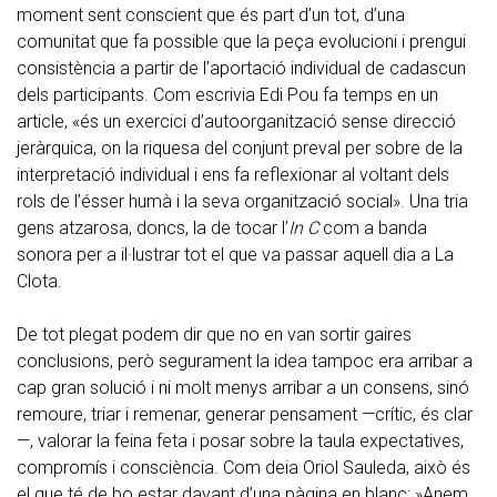
moment sent conscient que és part d’un tot, d’una
comunitat que fa possible que la peça evolucioni i prengui
consistència a partir de l’aportació individual de cadascun
dels participants. Com escrivia Edi Pou fa temps en un
article, «és un exercici d’autoorganització sense direcció
jeràrquica, on la riquesa del conjunt preval per sobre de la
interpretació individual i ens fa reflexionar al voltant dels
rols de l’ésser humà i la seva organització social». Una tria
gens atzarosa, doncs, la de tocar l’
In C
com a banda
sonora per a il·lustrar tot el que va passar aquell dia a La
Clota.
De tot plegat podem dir que no en van sortir gaires
conclusions, però segurament la idea tampoc era arribar a
cap gran solució i ni molt menys arribar a un consens, sinó
remoure, triar i remenar, generar pensament —crític, és clar
—, valorar la feina feta i posar sobre la taula expectatives,
compromís i consciència. Com deia Oriol Sauleda, això és
el que té de bo estar davant d’una pàgina en blanc: »Anem