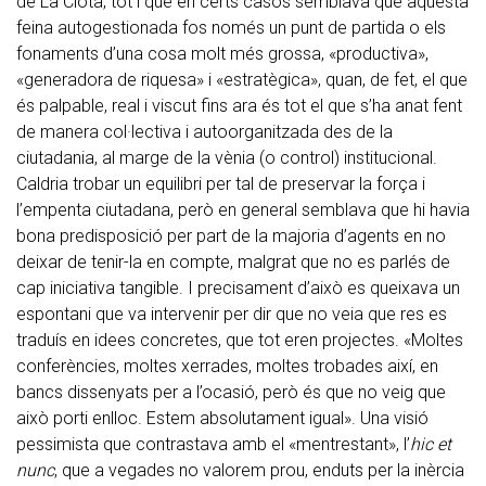
de La Clota, tot i que en certs casos semblava que aquesta
feina autogestionada fos només un punt de partida o els
fonaments d’una cosa molt més grossa, «productiva»,
«generadora de riquesa» i «estratègica», quan, de fet, el que
és palpable, real i viscut fins ara és tot el que s’ha anat fent
de manera col·lectiva i autoorganitzada des de la
ciutadania, al marge de la vènia (o control) institucional.
Caldria trobar un equilibri per tal de preservar la força i
l’empenta ciutadana, però en general semblava que hi havia
bona predisposició per part de la majoria d’agents en no
deixar de tenir-la en compte, malgrat que no es parlés de
cap iniciativa tangible. I precisament d’això es queixava un
espontani que va intervenir per dir que no veia que res es
traduís en idees concretes, que tot eren projectes. «Moltes
conferències, moltes xerrades, moltes trobades així, en
bancs dissenyats per a l’ocasió, però és que no veig que
això porti enlloc. Estem absolutament igual». Una visió
pessimista que contrastava amb el «mentrestant», l’
hic et
nunc
, que a vegades no valorem prou, enduts per la inèrcia