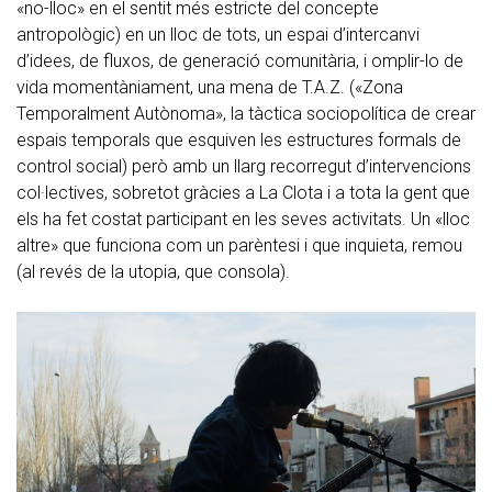
«no-lloc» en el sentit més estricte del concepte
antropològic) en un lloc de tots, un espai d’intercanvi
d’idees, de fluxos, de generació comunitària, i omplir-lo de
vida momentàniament, una mena de T.A.Z. («Zona
Temporalment Autònoma», la tàctica sociopolítica de crear
espais temporals que esquiven les estructures formals de
control social) però amb un llarg recorregut d’intervencions
col·lectives, sobretot gràcies a La Clota i a tota la gent que
els ha fet costat participant en les seves activitats. Un «lloc
altre» que funciona com un parèntesi i que inquieta, remou
(al revés de la utopia, que consola).