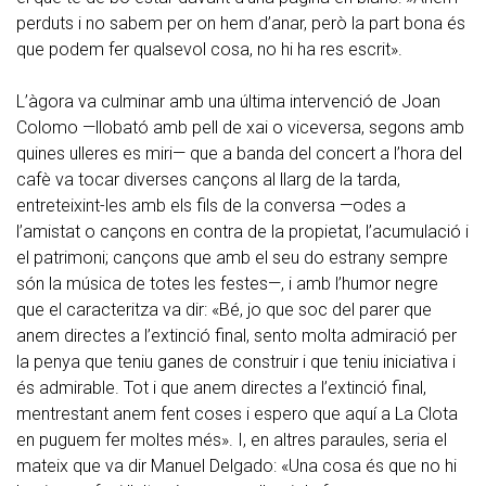
perduts i no sabem per on hem d’anar, però la part bona és
que podem fer qualsevol cosa, no hi ha res escrit».
L’àgora va culminar amb una última intervenció de Joan
Colomo —llobató amb pell de xai o viceversa, segons amb
quines ulleres es miri— que a banda del concert a l’hora del
cafè va tocar diverses cançons al llarg de la tarda,
entreteixint-les amb els fils de la conversa —odes a
l’amistat o cançons en contra de la propietat, l’acumulació i
el patrimoni; cançons que amb el seu do estrany sempre
són la música de totes les festes—, i amb l’humor negre
que el caracteritza va dir: «Bé, jo que soc del parer que
anem directes a l’extinció final, sento molta admiració per
la penya que teniu ganes de construir i que teniu iniciativa i
és admirable. Tot i que anem directes a l’extinció final,
mentrestant anem fent coses i espero que aquí a La Clota
en puguem fer moltes més». I, en altres paraules, seria el
mateix que va dir Manuel Delgado: «Una cosa és que no hi