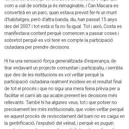
com a vial de sortida ja és inimaginable, i Can Macara es
convertirà en un parc, quan estava previst fer-hi un munt
d’habitatges, però d’altra banda, diu, han passat 15 anys
des del 2007 i tot està si fa no fa igual. Tot i això, Costa es
manifestava content perquè comencen a passar coses i
sobretot perquè es vol tenir en compte la participació
ciutadana per prendre decisions.
Hi ha una sensació força generalitzada d’esperança, de
tirar endavant un projecte comunitari i participatiu, i sembla
que des de les institucions es vol vetllar perquè la
participació ciutadana realment incideixi en el resultat final
de tot el procés i que no sigui una mera feina prèvia per a
facilitar el camí als qui acabin prenent les decisions més
rellevants. També hi ha algunes veus, tot i que potser no
precisament les més institucionals, que volen vetllar perquè
en aquest procés de reviscolament del barri no es caigui en
la gentrificació, l’expulsió del veïnat, i perquè es puguin