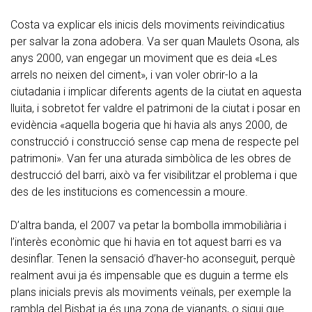
Costa va explicar els inicis dels moviments reivindicatius
per salvar la zona adobera. Va ser quan Maulets Osona, als
anys 2000, van engegar un moviment que es deia «Les
arrels no neixen del ciment», i van voler obrir-lo a la
ciutadania i implicar diferents agents de la ciutat en aquesta
lluita, i sobretot fer valdre el patrimoni de la ciutat i posar en
evidència «aquella bogeria que hi havia als anys 2000, de
construcció i construcció sense cap mena de respecte pel
patrimoni». Van fer una aturada simbòlica de les obres de
destrucció del barri, això va fer visibilitzar el problema i que
des de les institucions es comencessin a moure.
D’altra banda, el 2007 va petar la bombolla immobiliària i
l’interès econòmic que hi havia en tot aquest barri es va
desinflar. Tenen la sensació d’haver-ho aconseguit, perquè
realment avui ja és impensable que es duguin a terme els
plans inicials previs als moviments veïnals, per exemple la
rambla del Bisbat ja és una zona de vianants, o sigui que