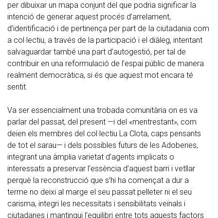
per dibuixar un mapa conjunt del que podria significar la
intenció de generar aquest procés d’arrelament,
d’identificació i de pertinença per part de la ciutadania com
a col·lectiu, a través de la participació i el diàleg, intentant
salvaguardar també una part d’autogestió, per tal de
contribuir en una reformulació de l’espai públic de manera
realment democràtica, si és que aquest mot encara té
sentit.
Va ser essencialment una trobada comunitària on es va
parlar del passat, del present —i del «mentrestant», com
deien els membres del col·lectiu La Clota, caps pensants
de tot el sarau— i dels possibles futurs de les Adoberies,
integrant una àmplia varietat d’agents implicats o
interessats a preservar l’essència d’aquest barri i vetllar
perquè la reconstrucció que s’hi ha començat a dur a
terme no deixi al marge el seu passat pelleter ni el seu
carisma, integri les necessitats i sensibilitats veïnals i
ciutadanes i mantingui l’equilibri entre tots aquests factors