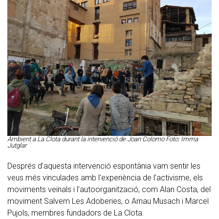
Ambient a La Clota durant la intervenció de Joan Colomo Foto: Imma
Jutglar
Després d’aquesta intervenció espontània vam sentir les
veus més vinculades amb l’experiència de l’activisme, els
moviments veïnals i l’autoorganització, com Alan Costa, del
moviment Salvem Les Adoberies, o Arnau Musach i Marcel
Pujols, membres fundadors de La Clota.