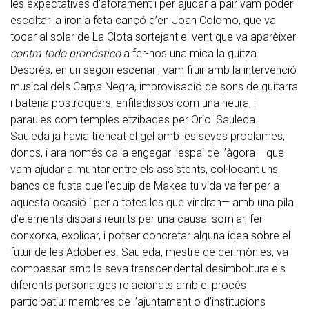
les expectatives d’aforament i per ajudar a pair vam poder
escoltar la ironia feta cançó d’en Joan Colomo, que va
tocar al solar de La Clota sortejant el vent que va aparèixer
contra todo pronóstico
a fer-nos una mica la guitza.
Després, en un segon escenari, vam fruir amb la intervenció
musical dels Carpa Negra, improvisació de sons de guitarra
i bateria postroquers, enfiladissos com una heura, i
paraules com temples etzibades per Oriol Sauleda.
Sauleda ja havia trencat el gel amb les seves proclames,
doncs, i ara només calia engegar l’espai de l’àgora —que
vam ajudar a muntar entre els assistents, col·locant uns
bancs de fusta que l’equip de Makea tu vida va fer per a
aquesta ocasió i per a totes les que vindran— amb una pila
d’elements dispars reunits per una causa: somiar, fer
conxorxa, explicar, i potser concretar alguna idea sobre el
futur de les Adoberies. Sauleda, mestre de cerimònies, va
compassar amb la seva transcendental desimboltura els
diferents personatges relacionats amb el procés
participatiu: membres de l’ajuntament o d’institucions