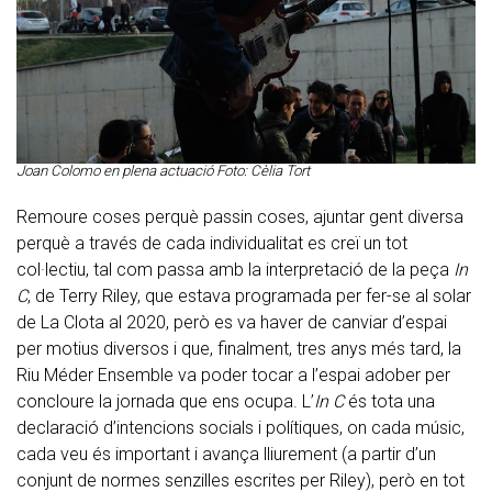
Joan Colomo en plena actuació Foto: Cèlia Tort
Remoure coses perquè passin coses, ajuntar gent diversa
perquè a través de cada individualitat es creï un tot
col·lectiu, tal com passa amb la interpretació de la peça
In
C
, de Terry Riley, que estava programada per fer-se al solar
de La Clota al 2020, però es va haver de canviar d’espai
per motius diversos i que, finalment, tres anys més tard, la
Riu Méder Ensemble va poder tocar a l’espai adober per
concloure la jornada que ens ocupa. L’
In C
és tota una
declaració d’intencions socials i polítiques, on cada músic,
cada veu és important i avança lliurement (a partir d’un
conjunt de normes senzilles escrites per Riley), però en tot