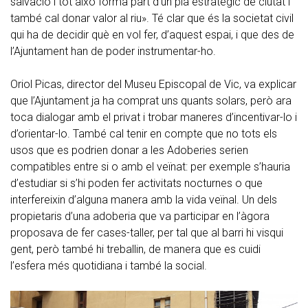
salvació i tot això forma part d’un pla estratègic de ciutat i
també cal donar valor al riu». Té clar que és la societat civil
qui ha de decidir què en vol fer, d’aquest espai, i que des de
l’Ajuntament han de poder instrumentar-ho.
Oriol Picas, director del Museu Episcopal de Vic, va explicar
que l’Ajuntament ja ha comprat uns quants solars, però ara
toca dialogar amb el privat i trobar maneres d’incentivar-lo i
d’orientar-lo. També cal tenir en compte que no tots els
usos que es podrien donar a les Adoberies serien
compatibles entre si o amb el veïnat: per exemple s’hauria
d’estudiar si s’hi poden fer activitats nocturnes o que
interfereixin d’alguna manera amb la vida veïnal. Un dels
propietaris d’una adoberia que va participar en l’àgora
proposava de fer cases-taller, per tal que al barri hi visqui
gent, però també hi treballin, de manera que es cuidi
l’esfera més quotidiana i també la social.