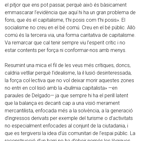
el pitjor que ens pot passar, perquè això és bàsicament
emmascarar l’evidència que aquí hi ha un gran problema de
fons, que és el capitalisme, t’hi posis com t’hi posis». El
socialisme no creu en el bé comú. Creu en el bé públic. Allò
comú és la tercera via, una forma caritativa de capitalisme.
Va remarcar que cal tenir sempre viu l’esperit crític i no
estar contents per força ni conformar-nos amb menys.
Resumint una mica el fil de les veus més crítiques, doncs,
caldria vetllar perquè l’idealisme, la il·lusió desinteressada,
la força col·lectiva que no vol deixar morir aquestes zones
no entri en col·lisió amb la «bulímia capitalista» —en
paraules de Delgado— ja que sempre hi ha el perill latent
que la balança es decanti cap a una visió merament
mercantilista, enfocada més a la solvència, a la generació
d’ingressos derivats per exemple del turisme o d’activitats
no especialment enfocades al conjunt de la ciutadania, i
que es tergiversi la idea d’ús comunitari de l’espai públic. La
reconstrucció d’un barri no ha d’obeir només les lògiques