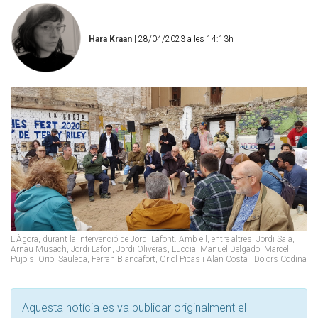
Hara Kraan
| 28/04/2023 a les 14:13h
L'Àgora, durant la intervenció de Jordi Lafont. Amb ell, entre altres, Jordi Sala,
Arnau Musach, Jordi Lafon, Jordi Oliveras, Luccia, Manuel Delgado, Marcel
Pujols, Oriol Sauleda, Ferran Blancafort, Oriol Picas i Alan Costa | Dolors Codina
Aquesta notícia es va publicar originalment el