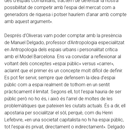
des d’espais comunitaris, tractem de defensar la nostra
possibilitat de competir amb l’espai del mercat com a
generadors de riquesa i potser hauríem d’anar amb compte
amb aquest argument».
Després d’Oliveras vam poder comptar amb la presència
de Manuel Delgado, professor d’Antropologia especialitzat
en Antropologia dels espais urbans i personalitat crítica
amb el Model Barcelona. Ens va convidar a reflexionar al
voltant dels conceptes «espai públic» versus «carrer»,
aclarint que el primer és un concepte molt difícil de definir.
Es pot fer servir, sempre que defensem la idea d’espai
públic com a espai realment de tothom en un sentit
pràcticament il·limitat. Segons ell, tot l’espai hauria de ser
públic però no ho és, i això és l’arrel de moltes de les
problemàtiques que pateixen les ciutats actuals. És a dir, ell
apostaria per socialitzar el sòl, perquè, com diu Henri
Lefebvre, «en una societat capitalista no hi ha espai públic,
tot l’espai és privat, directament o indirectament». Delgado