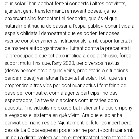
d’un solar i han acabat fent-hi concerts i altres activitats,
ajuntant gent, transformant, removent coses, «ja no
enxarxant sinó fomentant el desordre, que és el que
naturalment hauria de passar a l’espai públic», donant vida a
espais oblidats i demostrant que es poden fer coses
«sense constrenyiments institucionals, amb espontaneïtat i
de manera autoorganitzada», lluitant contra la precarietat i
la preocupació que tot això implica a còpia d’il·lusió, força i
suport mutu, fins que, l’any 2020, per diversos motius
(desavinences amb alguns veïns, propietaris o situacions
pandèmiques) van aturar l’activitat al solar. Tot i que van
emprendre altres vies per continuar actius i fent feina de
base per combatre, com a agents partícips i no pas
espectadors, i a través d’accions comunitàries com
aquesta, l’individualisme exacerbat i alienant a què empeny
a vegades el sistema en què vivim. Ara que el solar ha
canviat de mans i és de l’Ajuntament, el futur és incert però
des de La Clota esperen poder ser-ne part i «continuar amb
un peu a dintre, volem ser en el mentrestant però també en