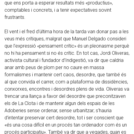
que ens porta a esperar resultats més «productius»,
comptables i concrets, i a tenir expectatives sovint
frustrants.
El vent i el fred d’última hora de la tarda van donar pas a les
veus més crítiques, malgrat que Manuel Delgado consideri
que l’expressió «pensament crític» és un pleonasme perquè
no hi ha pensament si no és crític. En tot cas, Jordi Oliveras,
activista cultural i fundador d’Indigestió, va dir que caldria
anar amb peus de plom per no caure en massa
formalismes i mantenir cert caos, desordre, que també és
al que convida el carrer, com a plataforma de dissidències,
conxorxes, encontres i desordres plens de vida. Oliveras va
trencar una llança a favor del desordre que preconitzaven
els de La Clota i de mantenir algun dels espais de les
Adoberies sense ordenar, sense urbanitzar; s’hauria
d’intentar preservar cert desordre, tot i ser conscient que
«és una cosa difícil en un procés tan ordenador com és un
procés participatiu». També va dir que a vegades, quan es