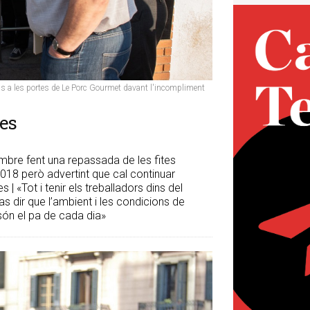
ons a les portes de Le Porc Gourmet davant l'incompliment
ies
mbre fent una repassada de les fites
 2018 però advertint que cal continuar
| «Tot i tenir els treballadors dins del
as dir que l’ambient i les condicions de
 són el pa de cada dia»