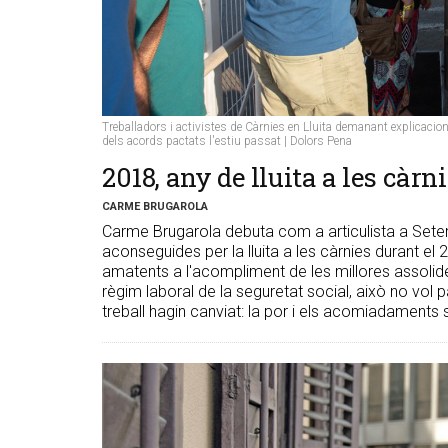
Treballadors i activistes de Càrnies en Lluita demanant explicaci
dels acords pactats l'estiu passat | Dolors Pena
2018, any de lluita a les càrn
CARME BRUGAROLA
Carme Brugarola debuta com a articulista a Sete
aconseguides per la lluita a les càrnies durant el
amatents a l'acompliment de les millores assolides 
règim laboral de la seguretat social, això no vol p
treball hagin canviat: la por i els acomiadaments