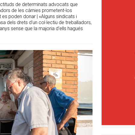
 actituds de determinats advocats que
lladors de les càrnies prometent-los
 es poden donar | «Alguns sindicats i
a dels drets d'un col·lectiu de treballadors,
anys sense que la majoria d'ells hagués