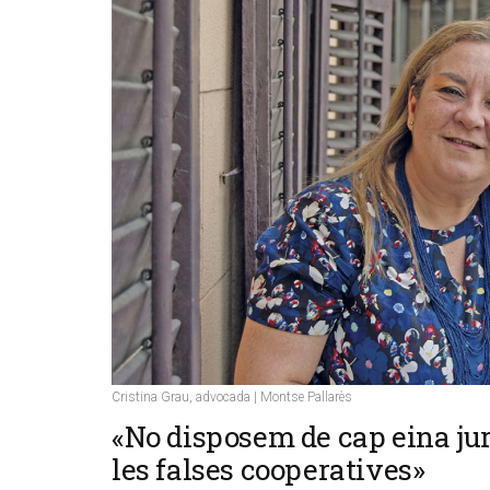
Cristina Grau, advocada | Montse Pallarès
«No disposem de cap eina jur
les falses cooperatives»