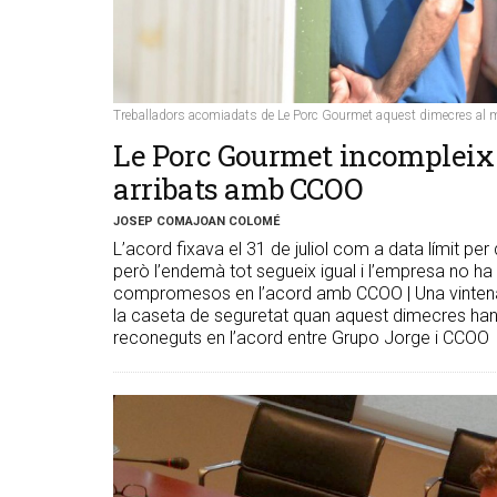
Treballadors acomiadats de Le Porc Gourmet aquest dimecres al mat
Le Porc Gourmet incompleix 
arribats amb CCOO
JOSEP COMAJOAN COLOMÉ
L’acord fixava el 31 de juliol com a data límit pe
però l’endemà tot segueix igual i l’empresa no ha
compromesos en l’acord amb CCOO | Una vintena
la caseta de seguretat quan aquest dimecres han a
reconeguts en l’acord entre Grupo Jorge i CCOO