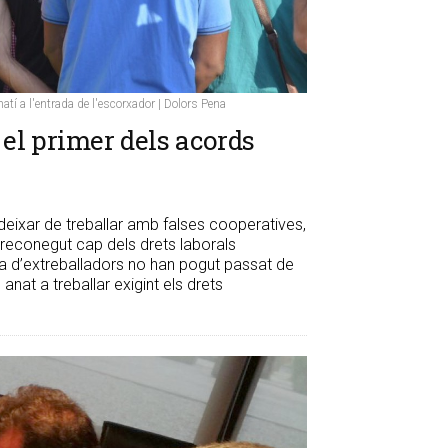
í a l'entrada de l'escorxador | Dolors Pena
el primer dels acords
r deixar de treballar amb falses cooperatives,
 reconegut cap dels drets laborals
 d’extreballadors no han pogut passat de
nat a treballar exigint els drets