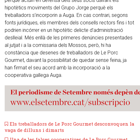
perquè actuïn en defensa dels seus socis davant els
hipotètics moviments del Grupo Jorge perquè els
treballadors s’incorporin a Auga. En cas contrari, segons
fonts jurídiques, els membres dels consells rectors fins i tot
podrien incórrer en un hipotètic delicte d’administració
deslleial. Més enllà de les primeres denúncies presentades
al jutjat i a la comissaria dels Mossos, però, hi ha
constància que desenes de treballadors de Le Porc
Gourmet, davant la possibilitat de quedar sense feina, ja
han firmat el seu acord amb la incorporació a la
cooperativa gallega Auga.
Els treballadors de Le Porc Gourmet desconvoquen la
vaga de dilluns i dimarts
​Una de les falses cooperatives de Le Porc Gourmet