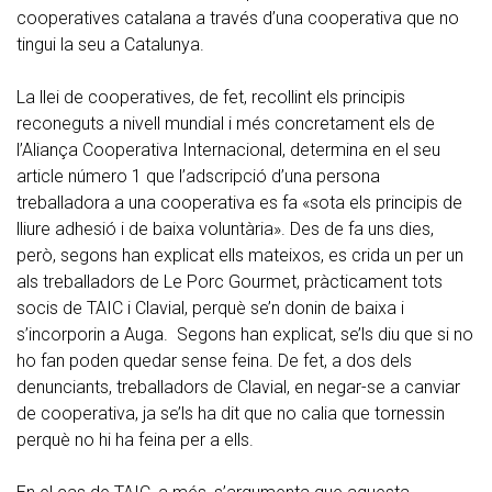
cooperatives catalana a través d’una cooperativa que no
tingui la seu a Catalunya.
La llei de cooperatives, de fet, recollint els principis
reconeguts a nivell mundial i més concretament els de
l’Aliança Cooperativa Internacional, determina en el seu
article número 1 que l’adscripció d’una persona
treballadora a una cooperativa es fa «sota els principis de
lliure adhesió i de baixa voluntària». Des de fa uns dies,
però, segons han explicat ells mateixos, es crida un per un
als treballadors de Le Porc Gourmet, pràcticament tots
socis de TAIC i Clavial, perquè se’n donin de baixa i
s’incorporin a Auga. Segons han explicat, se’ls diu que si no
ho fan poden quedar sense feina. De fet, a dos dels
denunciants, treballadors de Clavial, en negar-se a canviar
de cooperativa, ja se’ls ha dit que no calia que tornessin
perquè no hi ha feina per a ells.