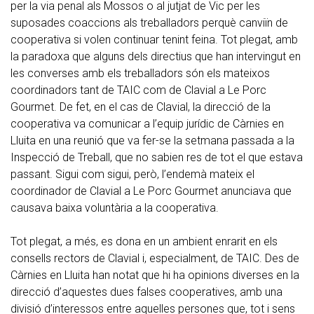
per la via penal als Mossos o al jutjat de Vic per les
suposades coaccions als treballadors perquè canviïn de
cooperativa si volen continuar tenint feina. Tot plegat, amb
la paradoxa que alguns dels directius que han intervingut en
les converses amb els treballadors són els mateixos
coordinadors tant de TAIC com de Clavial a Le Porc
Gourmet. De fet, en el cas de Clavial, la direcció de la
cooperativa va comunicar a l’equip jurídic de Càrnies en
Lluita en una reunió que va fer-se la setmana passada a la
Inspecció de Treball, que no sabien res de tot el que estava
passant. Sigui com sigui, però, l’endemà mateix el
coordinador de Clavial a Le Porc Gourmet anunciava que
causava baixa voluntària a la cooperativa.
Tot plegat, a més, es dona en un ambient enrarit en els
consells rectors de Clavial i, especialment, de TAIC. Des de
Càrnies en Lluita han notat que hi ha opinions diverses en la
direcció d’aquestes dues falses cooperatives, amb una
divisió d’interessos entre aquelles persones que, tot i sens