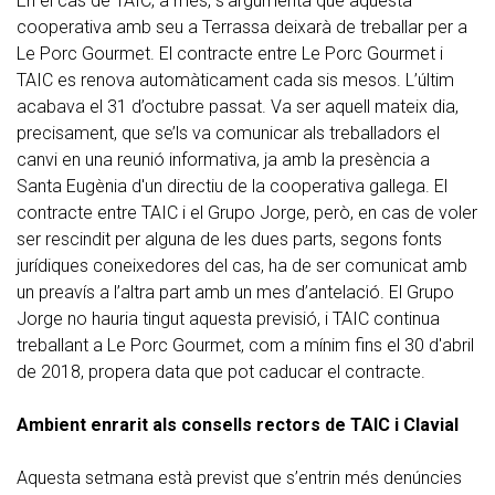
En el cas de TAIC, a més, s’argumenta que aquesta
cooperativa amb seu a Terrassa deixarà de treballar per a
Le Porc Gourmet. El contracte entre Le Porc Gourmet i
TAIC es renova automàticament cada sis mesos. L’últim
acabava el 31 d’octubre passat. Va ser aquell mateix dia,
precisament, que se’ls va comunicar als treballadors el
canvi en una reunió informativa, ja amb la presència a
Santa Eugènia d'un directiu de la cooperativa gallega. El
contracte entre TAIC i el Grupo Jorge, però, en cas de voler
ser rescindit per alguna de les dues parts, segons fonts
jurídiques coneixedores del cas, ha de ser comunicat amb
un preavís a l’altra part amb un mes d’antelació. El Grupo
Jorge no hauria tingut aquesta previsió, i TAIC continua
treballant a Le Porc Gourmet, com a mínim fins el 30 d'abril
de 2018, propera data que pot caducar el contracte.
Ambient enrarit als consells rectors de TAIC i Clavial
Aquesta setmana està previst que s’entrin més denúncies