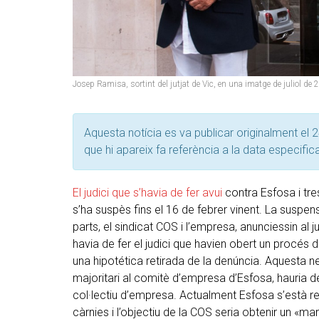
Josep Ramisa, sortint del jutjat de Vic, en una imatge de juliol de
Aquesta notícia es va publicar originalment el 2
que hi apareix fa referència a la data especific
El judici que s’havia de fer avui
contra Esfosa i tr
s’ha suspès fins el 16 de febrer vinent. La suspen
parts, el sindicat COS i l’empresa, anunciessin al 
havia de fer el judici que havien obert un procé
una hipotética retirada de la denúncia. Aquesta n
majoritari al comitè d’empresa d’Esfosa, hauria d
col·lectiu d’empresa. Actualment Esfosa s’està re
càrnies i l’objectiu de la COS seria obtenir un «m