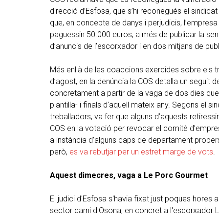
direcció d’Esfosa, que s’hi reconegués el sindicat 
que, en concepte de danys i perjudicis, l’empresa i
paguessin 50.000 euros, a més de publicar la sen
d’anuncis de l’escorxador i en dos mitjans de pub
Més enllà de les coaccions exercides sobre els tr
d’agost, en la denúncia la COS detalla un seguit 
concretament a partir de la vaga de dos dies que v
plantilla- i finals d’aquell mateix any. Segons el s
treballadors, va fer que alguns d’aquests retiress
COS en la votació per revocar el comitè d’empre
a instància d’alguns caps de departament propers
però,
es va rebutjar per un estret marge de vots
.
Aquest dimecres, vaga a Le Porc Gourmet
El judici d'Esfosa s'havia fixat just poques hore
sector carni d'Osona, en concret a l'escorxador