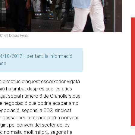
 2016 | Dolors Pena
4/10/2017 i, per tant, la informació
ada.
es directius d’aquest escorxador vigatà
sió ha arribat després que les dues
jutjat social número 3 de Granollers que
s de negociació que podria acabar amb
egociació, segons la COS, sindicat
e passar per la redacció d’un conveni
gint pel conveni del sector de les
arc normatiu molt millor», segons ha