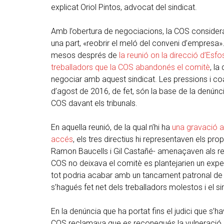
explicat Oriol Pintos, advocat del sindicat.
Amb l’obertura de negociacions, la COS considera
una part, «reobrir el meló del conveni d’empresa».
mesos després de
la reunió on la direcció d’Esfo
treballadors que la COS abandonés el comitè
, la
negociar amb aquest sindicat. Les pressions i co
d’agost de 2016, de fet, són la base de la denún
COS davant els tribunals.
En aquella reunió, de la qual n’hi ha
una gravació a 
accés
, els tres directius hi representaven els p
Ramon Baucells i Gil Castañé- amenaçaven als rep
COS no deixava el comitè es plantejarien un exped
tot podria acabar amb un tancament patronal de l
s’hagués fet net dels treballadors molestos i el s
En la denúncia que ha portat fins el judici que s’ha
COS reclamava que es reconegués la vulneració de