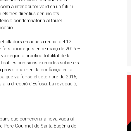
com a interlocutor vàlid en un futur i
 els tres directius denunciats
tència condemnatòria al taulell
licació.
eballadors en aquella reunió del 12
de fets ocorreguts entre març de 2016 –
a seguir la pràctica totalitat de la
indicat les pressions exercides sobre els
in provisionalment la confiança en la
sa que va fer-se el setembre de 2016,
 a la direcció d’Esfosa. La revocació,
s abans que comenci una nova vaga al
 Le Porc Gourmet de Santa Eugènia de