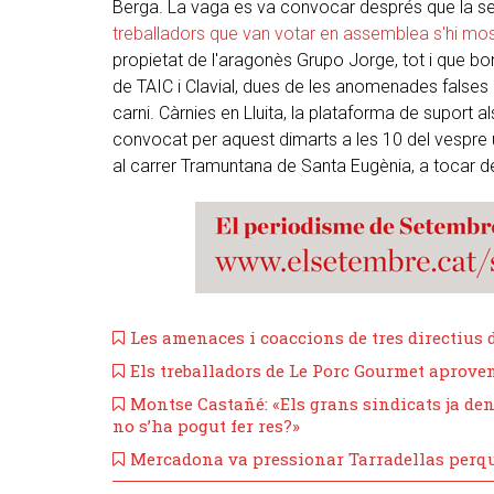
Berga. La vaga es va convocar després que la
treballadors que van votar en assemblea s'hi mos
propietat de l'aragonès Grupo Jorge, tot i que bo
de TAIC i Clavial, dues de les anomenades falses 
carni. Càrnies en Lluita, la plataforma de suport al
convocat per aquest dimarts a les 10 del vespre
al carrer Tramuntana de Santa Eugènia, a tocar d
Les amenaces i coaccions de tres directius d
​Els treballadors de Le Porc Gourmet aproven
Montse Castañé: «Els grans sindicats ja den
no s’ha pogut fer res?»
Mercadona va pressionar Tarradellas perquè