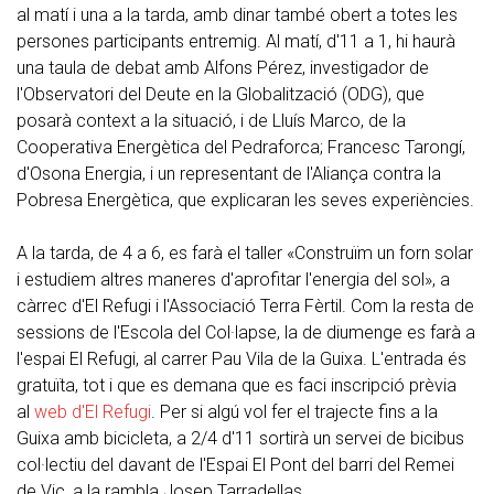
al matí i una a la tarda, amb dinar també obert a totes les
persones participants entremig. Al matí, d'11 a 1, hi haurà
una taula de debat amb Alfons Pérez, investigador de
l'Observatori del Deute en la Globalització (ODG), que
posarà context a la situació, i de Lluís Marco, de la
Cooperativa Energètica del Pedraforca; Francesc Tarongí,
d'Osona Energia, i un representant de l'Aliança contra la
Pobresa Energètica, que explicaran les seves experiències.
A la tarda, de 4 a 6, es farà el taller «Construïm un forn solar
i estudiem altres maneres d'aprofitar l'energia del sol», a
càrrec d'El Refugi i l'Associació Terra Fèrtil. Com la resta de
sessions de l'Escola del Col·lapse, la de diumenge es farà a
l'espai El Refugi, al carrer Pau Vila de la Guixa. L'entrada és
gratuïta, tot i que es demana que es faci inscripció prèvia
al
web d'El Refugi
. Per si algú vol fer el trajecte fins a la
Guixa amb bicicleta, a 2/4 d'11 sortirà un servei de bicibus
col·lectiu del davant de l'Espai El Pont del barri del Remei
de Vic, a la rambla Josep Tarradellas.