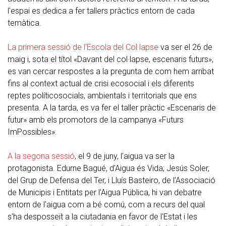
l'espai es dedica a fer tallers pràctics entorn de cada
temàtica.
La primera sessió de l’Escola del Col·lapse
va ser el 26 de
maig i, sota el títol «Davant del col·lapse, escenaris futurs»,
es van cercar respostes a la pregunta de com hem arribat
fins al context actual de crisi ecosocial i els diferents
reptes políticosocials, ambientals i territorials que ens
presenta. A la tarda, es va fer el taller pràctic «Escenaris de
futur» amb els promotors de la campanya «Futurs
ImPossibles».
A la segona sessió
, el 9 de juny, l'aigua va ser la
protagonista. Edurne Bagué, d'Aigua és Vida; Jesús Soler,
del Grup de Defensa del Ter, i Lluís Basteiro, de l'Associació
de Municipis i Entitats per l'Aigua Pública, hi van debatre
entorn de l'aigua com a bé comú, com a recurs del qual
s'ha desposseït a la ciutadania en favor de l'Estat i les