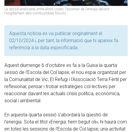
La sessió analitzarà, entre altres coses, l'escenari de l'energia davant
l'esgotament dels combustibles fòssils
Aquesta notícia es va publicar originalment el
02/10/2024 i, per tant, la informació que hi apareix fa
referència a la data especificada.
Aquest diumenge 6 d'octubre es fa a la Guixa la quarta
sessió de l'Escola del Col·lapse, el nou espai organitzat per
la Comunalitat de Vic, El Refugi i l'Associació Terra Fèrtil per
reflexionar, pensar i trobar estratègies col·lectives per
reaccionar davant les actuals crisis política, econòmica,
social i ambiental.
En aquesta quarta sessió s'abordarà la qüestió de
l'energia. Sota el títol «Energia: hem begut oli», hi haurà com
en totes les sessions de l'Escola de Col·lapse, una activitat