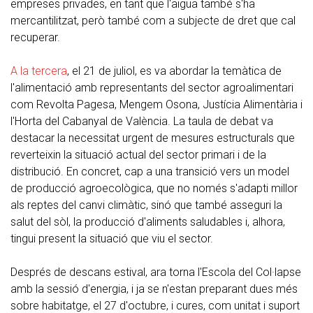
empreses privades, en tant que l'aigua també s'ha
mercantilitzat, però també com a subjecte de dret que cal
recuperar.
A la tercera
, el 21 de juliol, es va abordar la temàtica de
l'alimentació amb representants del sector agroalimentari
com Revolta Pagesa, Mengem Osona, Justícia Alimentària i
l'Horta del Cabanyal de València. La taula de debat va
destacar la necessitat urgent de mesures estructurals que
reverteixin la situació actual del sector primari i de la
distribució. En concret, cap a una transició vers un model
de producció agroecològica, que no només s'adapti millor
als reptes del canvi climàtic, sinó que també asseguri la
salut del sòl, la producció d'aliments saludables i, alhora,
tingui present la situació que viu el sector.
Després de descans estival, ara torna l'Escola del Col·lapse
amb la sessió d'energia, i ja se n'estan preparant dues més
sobre habitatge, el 27 d'octubre, i cures, com unitat i suport