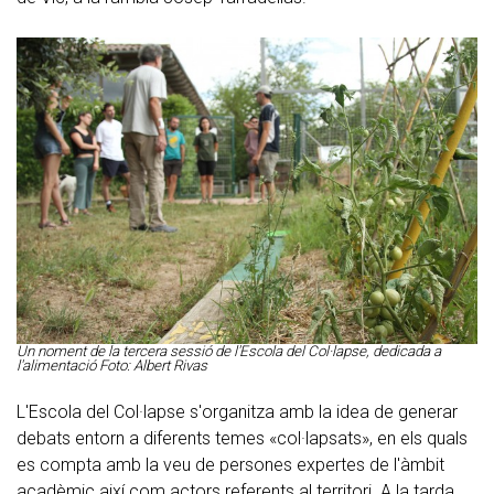
Un noment de la tercera sessió de l'Escola del Col·lapse, dedicada a
l'alimentació Foto: Albert Rivas
L'Escola del Col·lapse s'organitza amb la idea de generar
debats entorn a diferents temes «col·lapsats», en els quals
es compta amb la veu de persones expertes de l'àmbit
acadèmic així com actors referents al territori. A la tarda,