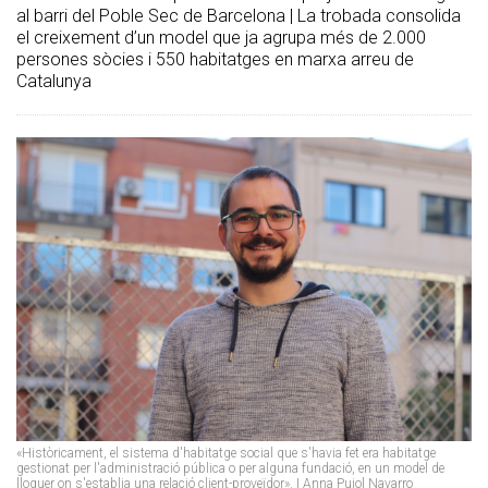
al barri del Poble Sec de Barcelona | La trobada consolida
el creixement d’un model que ja agrupa més de 2.000
persones sòcies i 550 habitatges en marxa arreu de
Catalunya
«Històricament, el sistema d'habitatge social que s'havia fet era habitatge
gestionat per l'administració pública o per alguna fundació, en un model de
lloguer on s'establia una relació client-proveïdor». | Anna Pujol Navarro