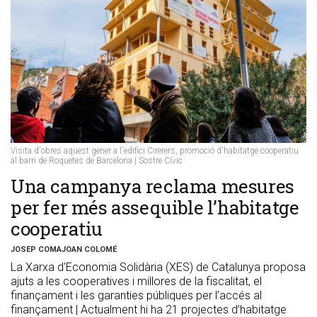
Visita d'obres aquest gener a l'edifici Cirerers, promoció d'habitatge cooperatiu
al barri de Roquetes de Barcelona | Sostre Cívic
Una campanya reclama mesures
per fer més assequible l’habitatge
cooperatiu
JOSEP COMAJOAN COLOMÉ
La Xarxa d'Economia Solidària (XES) de Catalunya proposa
ajuts a les cooperatives i millores de la fiscalitat, el
finançament i les garanties públiques per l’accés al
finançament | Actualment hi ha 21 projectes d’habitatge