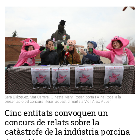
Sara Blázquez, Mar Carrera, Ginesta Mary, Roser Iborra i Aina Roca, a la
presentació del concurs literari aquest dimarts a Vic | Aleix Auber
​Cinc entitats convoquen un
concurs de relats sobre la
catàstrofe de la indústria porcina