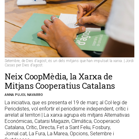
Setembre, de Dies d'agost, és un dels mitjans que han impulsat la xarxa. | Jordi
Casas per Dies d'agost.
Neix CoopMèdia, la Xarxa de
Mitjans Cooperatius Catalans
ANNA PUJOL NAVARRO
La iniciativa, que es presenta el 19 de març al Col·legi de
Periodistes, vol enfortir el periodisme independent, crític i
arrelat al territori | La xarxa agrupa els mitjans Alternativas
Económicas, Catarsi Magazin, Climática, Cooperació
Catalana, Crític, Directa, Fet a Sant Feliu, Fosbury,
Jornal.cat, La Fura, La Marea, Opcions, Setembre i