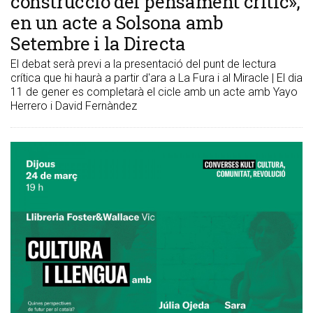
construcció del pensament crític»,
en un acte a Solsona amb
Setembre i la Directa
El debat serà previ a la presentació del punt de lectura
crítica que hi haurà a partir d'ara a La Fura i al Miracle | El dia
11 de gener es completarà el cicle amb un acte amb Yayo
Herrero i David Fernàndez