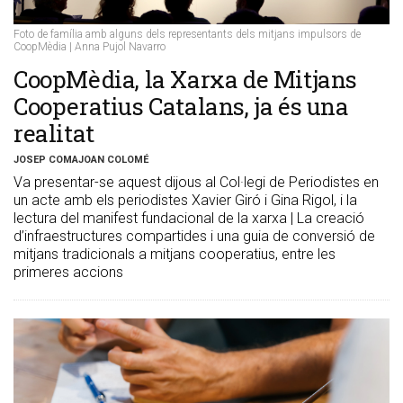
Foto de família amb alguns dels representants dels mitjans impulsors de
CoopMèdia | Anna Pujol Navarro
CoopMèdia, la Xarxa de Mitjans
Cooperatius Catalans, ja és una
realitat
JOSEP COMAJOAN COLOMÉ
Va presentar-se aquest dijous al Col·legi de Periodistes en
un acte amb els periodistes Xavier Giró i Gina Rigol, i la
lectura del manifest fundacional de la xarxa | La creació
d’infraestructures compartides i una guia de conversió de
mitjans tradicionals a mitjans cooperatius, entre les
primeres accions