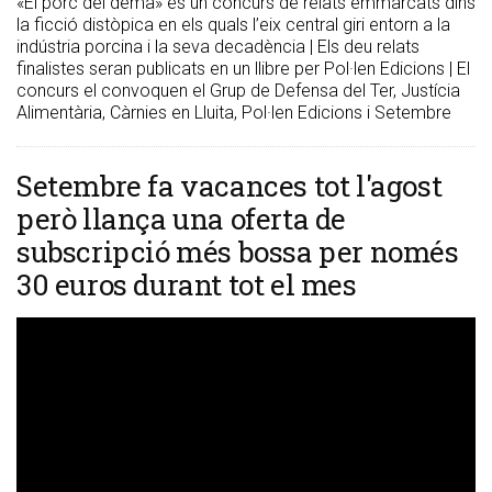
«El porc del demà» és un concurs de relats emmarcats dins
la ficció distòpica en els quals l’eix central giri entorn a la
indústria porcina i la seva decadència | Els deu relats
finalistes seran publicats en un llibre per Pol·len Edicions | El
concurs el convoquen el Grup de Defensa del Ter, Justícia
Alimentària, Càrnies en Lluita, Pol·len Edicions i Setembre
Setembre fa vacances tot l'agost
però llança una oferta de
subscripció més bossa per només
30 euros durant tot el mes