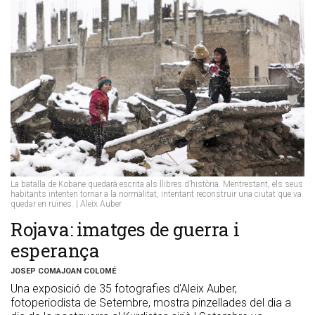
La batalla de Kobane quedarà escrita als llibres d’història. Mentrestant, els seus
habitants intenten tornar a la normalitat, intentant reconstruir una ciutat que va
quedar en ruïnes. | Aleix Auber
Rojava: imatges de guerra i
esperança
JOSEP COMAJOAN COLOMÉ
Una exposició de 35 fotografies d'Aleix Auber,
fotoperiodista de Setembre, mostra pinzellades del dia a