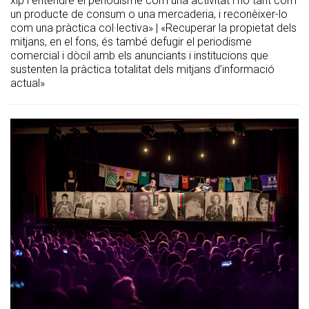
xip i entendre el periodisme com una activitat i no tant com
un producte de consum o una mercaderia, i reconèixer-lo
com una pràctica col·lectiva» | «Recuperar la propietat dels
mitjans, en el fons, és també defugir el periodisme
comercial i dòcil amb els anunciants i institucions que
sustenten la pràctica totalitat dels mitjans d’informació
actual»