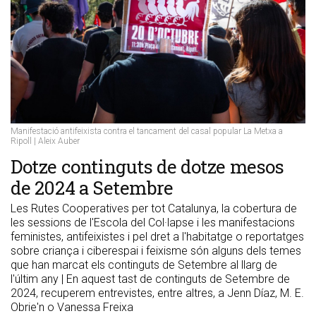
Manifestació antifeixista contra el tancament del casal popular La Metxa a
Ripoll | Aleix Auber
Dotze continguts de dotze mesos
de 2024 a Setembre
Les Rutes Cooperatives per tot Catalunya, la cobertura de
les sessions de l'Escola del Col·lapse i les manifestacions
feministes, antifeixistes i pel dret a l'habitatge o reportatges
sobre criança i ciberespai i feixisme són alguns dels temes
que han marcat els continguts de Setembre al llarg de
l'últim any | En aquest tast de continguts de Setembre de
2024, recuperem entrevistes, entre altres, a Jenn Díaz, M. E.
Obrie'n o Vanessa Freixa