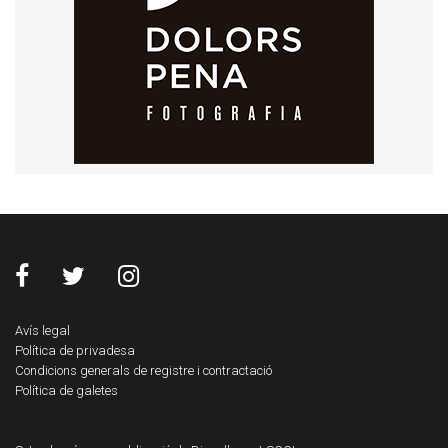
Avís legal
Política de privadesa
Condicions generals de registre i contractació
Política de galetes