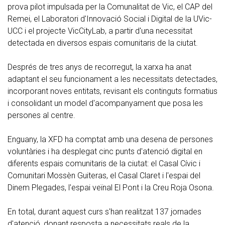
prova pilot impulsada per la Comunalitat de Vic, el CAP del
Remei, el Laboratori d'Innovació Social i Digital de la UVic-
UCC i el projecte VicCityLab, a partir d'una necessitat
detectada en diversos espais comunitaris de la ciutat.
Després de tres anys de recorregut, la xarxa ha anat
adaptant el seu funcionament a les necessitats detectades,
incorporant noves entitats, revisant els continguts formatius
i consolidant un model d'acompanyament que posa les
persones al centre.
Enguany, la XFD ha comptat amb una desena de persones
voluntàries i ha desplegat cinc punts d'atenció digital en
diferents espais comunitaris de la ciutat: el Casal Cívic i
Comunitari Mossèn Guiteras, el Casal Claret i l'espai del
Dinem Plegades, l'espai veïnal El Pont i la Creu Roja Osona.
En total, durant aquest curs s'han realitzat 137 jornades
d'atenció, donant resposta a necessitats reals de la