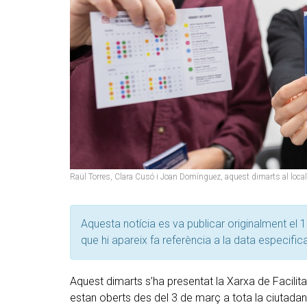
Raül Torres, Clara Cusó i Joan Domínguez, aquest dimarts al local 
Aquesta notícia es va publicar originalment el 1
que hi apareix fa referència a la data especific
Aquest dimarts s’ha presentat la Xarxa de Facilitaci
estan oberts des del 3 de març a tota la ciutadania