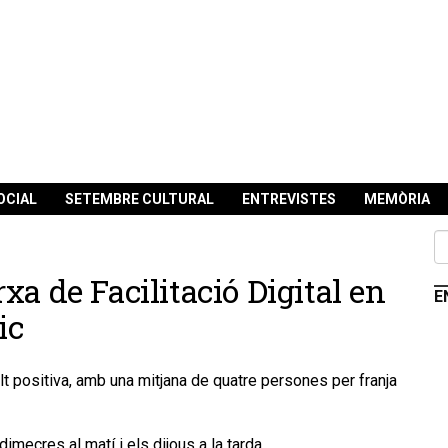
OCIAL
SETEMBRE CULTURAL
ENTREVISTES
MEMÒRIA
a de Facilitació Digital en
E
ic
 positiva, amb una mitjana de quatre persones per franja
ecres al matí i els dijous a la tarda