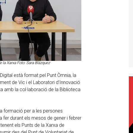
 de la Xarxa Foto: Sara Blázquez
Digital està format pel Punt Òmnia, la
tament de Vic i el Laboratori d’Innovació
ta amb la col·laboració de la Biblioteca
a formació per a les persones
a fer durant els mesos de gener i febrer
enent els Punts de la Xarxa de
ssumir des del Punt de Voluntariat de