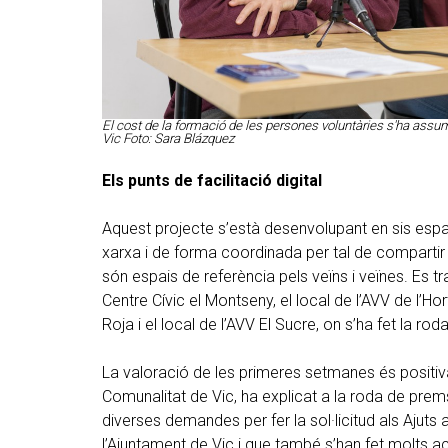
El cost de la formació de les persones voluntàries s'ha assum
Vic Foto: Sara Blázquez
Els punts de facilitació digital
Aquest projecte s’està desenvolupant en sis espai
xarxa i de forma coordinada per tal de compartir 
són espais de referència pels veïns i veïnes. Es t
Centre Cívic el Montseny, el local de l’AVV de l’Hor
Roja i el local de l’AVV El Sucre, on s’ha fet la r
La valoració de les primeres setmanes és positiva
Comunalitat de Vic, ha explicat a la roda de pre
diverses demandes per fer la sol·licitud als Ajuts 
l’Ajuntament de Vic i que també s’han fet molts