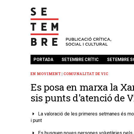
PORTADA
SETEMBRE CRÍTIC
SETEMBRE S
EN MOVIMENT | COMUNALITAT DE VIC
Es posa en marxa la Xarx
sis punts d'atenció de V
La valoració de les primeres setmanes és molt
i punt
Es busquen noves persones voluntàries pels dim