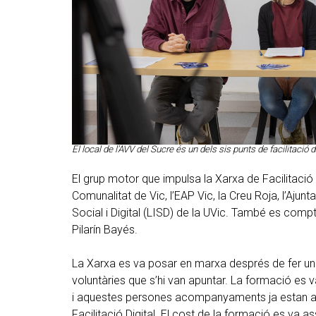
El local de l'AVV del Sucre és un dels sis punts de facilitació
El grup motor que impulsa la Xarxa de Facilitació 
Comunalitat de Vic, l’EAP Vic, la Creu Roja, l’Ajun
Social i Digital (LISD) de la UVic. També es comp
Pilarín Bayés.
La Xarxa es va posar en marxa després de fer un
voluntàries que s’hi van apuntar. La formació es v
i aquestes persones acompanyaments ja estan at
Facilitació Digital. El cost de la formació es va a