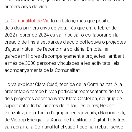
primers anys de vida.
La
Comunalitat de Vic
fa un balanç més que positiu
dels dos primers anys de vida. I és que entre febrer de
2022 i febrer de 2024 es va impulsar o col·laborar en la
creació de fins a set xarxes d’acció col·lectiva o projectes
d’ajuda mútua i de l’economia solidària. En total, en
gairebé mil hores d’acompanyament a projectes i arribant
a més de.3000 persones vinculades a les activitats i els
acompanyaments de la Comunalitat.
Ho va explicar Clara Cusó, tècnica de la Comunalitat. A la
presentació també hi van participar representants de tres
dels projectes acompanyats: Klara Castellón, del grup de
suport entre treballadores de la llar i les cures; Helena
González, de la Taula d’agrupaments juvenils, i Ramon Galí,
de Vicoop Energia i la Xarxa de Facilitació Digital. Tots tres
van agrair a la Comunalitat el suport que han rebut i sense