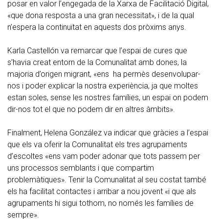
posar en valor l’engegada de la Xarxa de Facilitació Digital,
«que dona resposta a una gran necessitat», i de la qual
n’espera la continuïtat en aquests dos pròxims anys.
Karla Castellón va remarcar que l’espai de cures que
s’havia creat entorn de la Comunalitat amb dones, la
majoria d’origen migrant, «ens ha permès desenvolupar-
nos i poder explicar la nostra experiència, ja que moltes
estan soles, sense les nostres famílies, un espai on podem
dir-nos tot el que no podem dir en altres àmbits».
Finalment, Helena González va indicar que gràcies a l’espai
que els va oferir la Comunalitat els tres agrupaments
d’escoltes «ens vam poder adonar que tots passem per
uns processos semblants i que compartim
problemàtiques». Tenir la Comunalitat al seu costat també
els ha facilitat contactes i arribar a nou jovent «i que als
agrupaments hi sigui tothom, no només les famílies de
sempre».