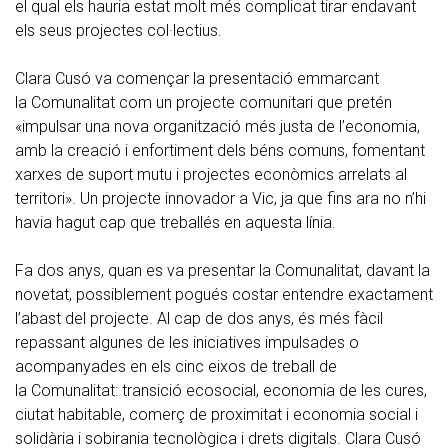
el qual els hauria estat molt més complicat tirar endavant
els seus projectes col·lectius.
Clara Cusó va començar la presentació emmarcant
la Comunalitat com un projecte comunitari que pretén
«impulsar una nova organització més justa de l’economia,
amb la creació i enfortiment dels béns comuns, fomentant
xarxes de suport mutu i projectes econòmics arrelats al
territori». Un projecte innovador a Vic, ja que fins ara no n’hi
havia hagut cap que treballés en aquesta línia.
Fa dos anys, quan es va presentar la Comunalitat, davant la
novetat, possiblement pogués costar entendre exactament
l’abast del projecte. Al cap de dos anys, és més fàcil
repassant algunes de les iniciatives impulsades o
acompanyades en els cinc eixos de treball de
la Comunalitat: transició ecosocial, economia de les cures,
ciutat habitable, comerç de proximitat i economia social i
solidària i sobirania tecnològica i drets digitals. Clara Cusó