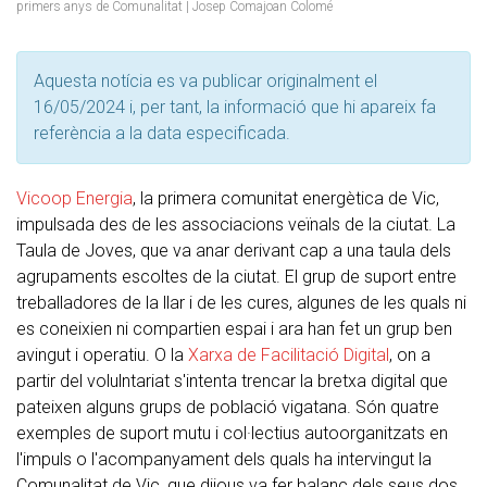
primers anys de Comunalitat | Josep Comajoan Colomé
Aquesta notícia es va publicar originalment el
16/05/2024 i, per tant, la informació que hi apareix fa
referència a la data especificada.
Vicoop Energia
, la primera comunitat energètica de Vic,
impulsada des de les associacions veïnals de la ciutat. La
Taula de Joves, que va anar derivant cap a una taula dels
agrupaments escoltes de la ciutat. El grup de suport entre
treballadores de la llar i de les cures, algunes de les quals ni
es coneixien ni compartien espai i ara han fet un grup ben
avingut i operatiu. O la
Xarxa de Facilitació Digital
, on a
partir del volulntariat s'intenta trencar la bretxa digital que
pateixen alguns grups de població vigatana. Són quatre
exemples de suport mutu i col·lectius autoorganitzats en
l'impuls o l'acompanyament dels quals ha intervingut la
Comunalitat de Vic, que dijous va fer balanç dels seus dos