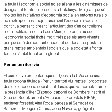
la taula i l’economia social no és aliena a les dinàmiques de
desigualtat territorial presents a Catalunya. Malgrat que són
moltes les iniciatives d’economia social en entorns rurals o
no metropolitans, majoritàriament l’economia social es
continua pensant, creant i articulant des d’un centralisme
metropolità», lamenta Laura Muixí, que conclou que
l’economia social tindrà molt més pes els anys vinents
perquè està demostrant capacitat de donar resposta als
grans reptes ambientals i socials que la societat afronta
tant en l’àmbit local com global.
Per un territori viu
El curs es va presentar aquest dijous a la UVic amb una
taula rodona titulada «Per un territori viu: reptes i propostes
des de l’economia social i solidària», que va comptar amb
la presència d'Iker Elizondo, caporal de Bombers inscrit al
Grup de Recolzament d’Actuacions Forestals (GRAF) i
enginyer forestal; Aina Roca, pagesa al Serradet de
Barneres i Mengem Osona; Jordi Navarro, geògraf i