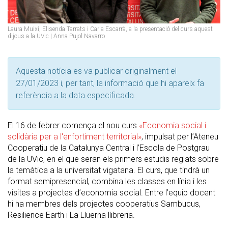
Laura Muixí, Elisenda Tarrats i Carla Escarrà, a la presentació del curs aquest
dijous a la UVic | Anna Pujol Navarro
Aquesta notícia es va publicar originalment el
27/01/2023 i, per tant, la informació que hi apareix fa
referència a la data especificada.
El 16 de febrer comença el nou curs
«Economia social i
solidària per a l'enfortiment territorial»
, impulsat per l’Ateneu
Cooperatiu de la Catalunya Central i l’Escola de Postgrau
de la UVic, en el que seran els primers estudis reglats sobre
la temàtica a la universitat vigatana. El curs, que tindrà un
format semipresencial, combina les classes en línia i les
visites a projectes d’economia social. Entre l’equip docent
hi ha membres dels projectes cooperatius Sambucus,
Resilience Earth i La Lluerna llibreria.