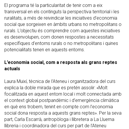
El programa té la particularitat de tenir com a eix
transversal en els continguts la perspectiva territorial i les
ruralitats, a més de reivindicar les iniciatives d’economia
social que sorgeixen en àmbits urbans no metropolitans o
rurals. L’objectiu és comprendre com aquestes iniciatives
es desenvolupen, com donen respostes a necessitats
específiques d’entorns rurals o no metropolitans i quines
potencialitats tenen en aquests entorns.
L’economia social, com a resposta als grans reptes
actuals
Laura Muixí, tècnica de l’Ateneu i organitzadora del curs
explica la doble mirada que es pretén assolir: «Molt
focalitzada en aquest entorn local i molt connectada amb
el context global postpandèmic i d’emergència climàtica
en què ens trobem, tenint en compte com l’economia
social dona resposta a aquests grans reptes». Per la seva
part, Carla Escarrà, antropòloga i llibretera a La Lluerna
llibreria i coordinadora del curs per part de l’Ateneu