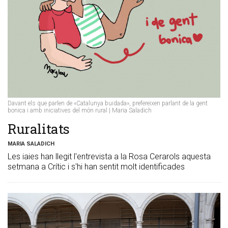
Davant els que parlen de «Catalunya buidada», prefereixen parlant de la gent
bonica i amb iniciatives del món rural | Maria Saladich
Ruralitats
MARIA SALADICH
Les iaies han llegit l'entrevista a la Rosa Cerarols aquesta
setmana a Crític i s'hi han sentit molt identificades