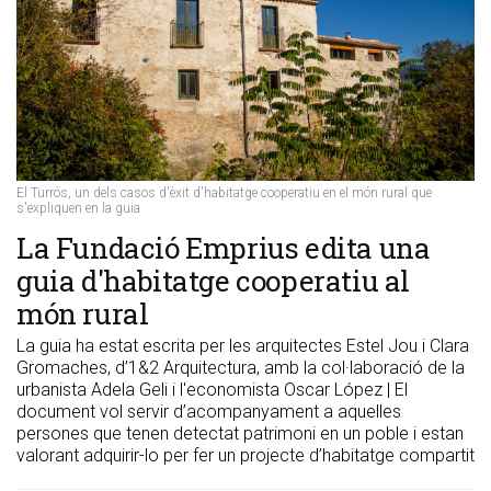
El Turrós, un dels casos d'èxit d'habitatge cooperatiu en el món rural que
s'expliquen en la guia
La Fundació Emprius edita una
guia d'habitatge cooperatiu al
món rural
La guia ha estat escrita per les arquitectes Estel Jou i Clara
Gromaches, d’1&2 Arquitectura, amb la col·laboració de la
urbanista Adela Geli i l'economista Oscar López | El
document vol servir d’acompanyament a aquelles
persones que tenen detectat patrimoni en un poble i estan
valorant adquirir-lo per fer un projecte d’habitatge compartit