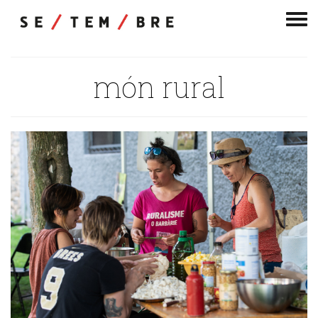
Men
de
nav
món rural