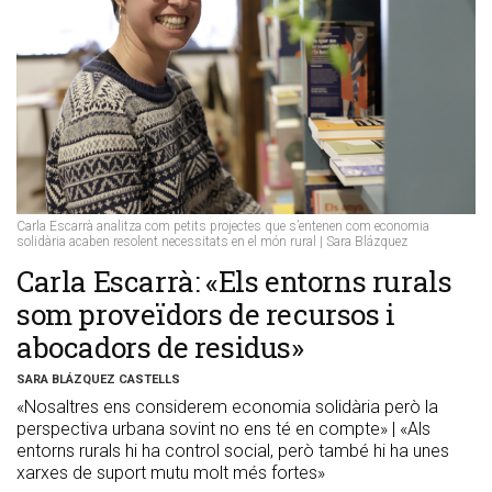
Carla Escarrà analitza com petits projectes que s’entenen com economia
solidària acaben resolent necessitats en el món rural | Sara Blázquez
Carla Escarrà: «Els entorns rurals
som proveïdors de recursos i
abocadors de residus»
SARA BLÁZQUEZ CASTELLS
«Nosaltres ens considerem economia solidària però la
perspectiva urbana sovint no ens té en compte» | «Als
entorns rurals hi ha control social, però també hi ha unes
xarxes de suport mutu molt més fortes»