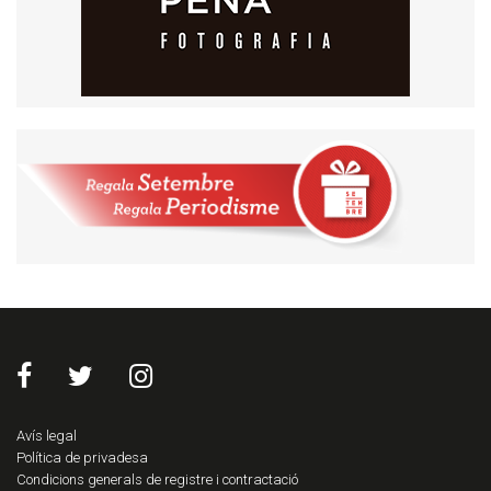
Avís legal
Política de privadesa
Condicions generals de registre i contractació