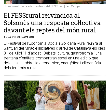
Un moment d'una edició anterior del FESSrural | Pep Camps
​El FESSrural reivindica al
Solsonès una resposta col·lectiva
davant els reptes del món rural
ANNA PUJOL NAVARRO
El Festival de l'Economia Social i Solidària Rural reunirà al
Santuari del Miracle iniciatives d'arreu de Catalunya els dies
31 de juliol i 1 d'agost | Debats, cultura, gastronomia i una
trentena d'entitats compartiran espai en una edició que
defensa la sobirania econòmica, energètica i alimentària
dels territoris rurals