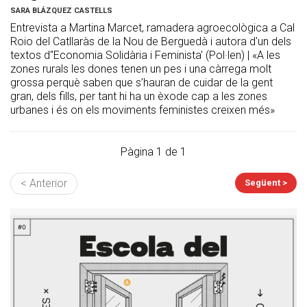
SARA BLÁZQUEZ CASTELLS
Entrevista a Martina Marcet, ramadera agroecològica a Cal
Roio del Catllaràs de la Nou de Berguedà i autora d'un dels
textos d''Economia Solidària i Feminista' (Pol·len) | «A les
zones rurals les dones tenen un pes i una càrrega molt
grossa perquè saben que s’hauran de cuidar de la gent
gran, dels fills, per tant hi ha un èxode cap a les zones
urbanes i és on els moviments feministes creixen més»
Pàgina 1 de 1
< Anterior
Següent >