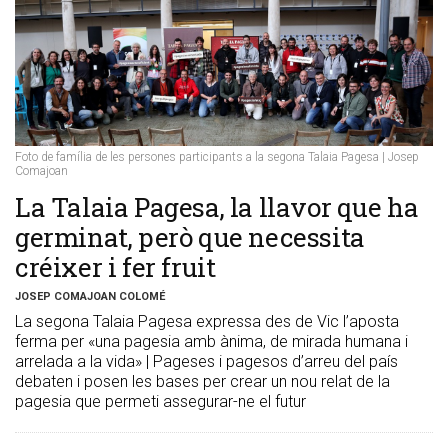
Foto de família de les persones participants a la segona Talaia Pagesa | Josep
Comajoan
​La Talaia Pagesa, la llavor que ha
germinat, però que necessita
créixer i fer fruit
JOSEP COMAJOAN COLOMÉ
La segona Talaia Pagesa expressa des de Vic l’aposta
ferma per «una pagesia amb ànima, de mirada humana i
arrelada a la vida» | Pageses i pagesos d’arreu del país
debaten i posen les bases per crear un nou relat de la
pagesia que permeti assegurar-ne el futur