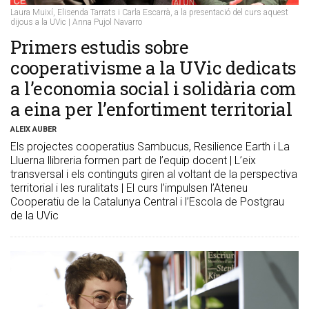
Laura Muixí, Elisenda Tarrats i Carla Escarrà, a la presentació del curs aquest
dijous a la UVic | Anna Pujol Navarro
Primers estudis sobre
cooperativisme a la UVic dedicats
a l’economia social i solidària com
a eina per l’enfortiment territorial
ALEIX AUBER
Els projectes cooperatius Sambucus, Resilience Earth i La
Lluerna llibreria formen part de l’equip docent | L’eix
transversal i els continguts giren al voltant de la perspectiva
territorial i les ruralitats | El curs l’impulsen l’Ateneu
Cooperatiu de la Catalunya Central i l’Escola de Postgrau
de la UVic