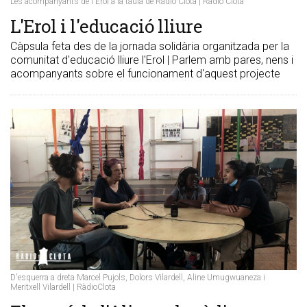
Les acompanyants de l'Erol a la taula de Ràdio Clota | Ràdio Clota
L'Erol i l'educació lliure
Càpsula feta des de la jornada solidària organitzada per la
comunitat d'educació lliure l'Erol | Parlem amb pares, nens i
acompanyants sobre el funcionament d'aquest projecte
D'esquerra a dreta Marcel Pujols, Dolors Vilardell, Aline Umugwuaneza i
Meritxell Vilardell | RàdioClota