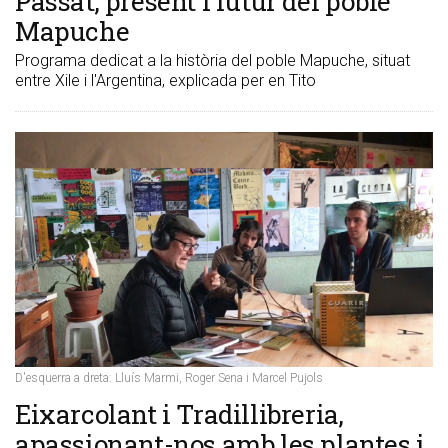
Passat, present i futur del poble
Mapuche
Programa dedicat a la història del poble Mapuche, situat
entre Xile i l'Argentina, explicada per en Tito
D'esquerra a dreta: Lluís Marmi, Roger Sena i Marcel Pujols
Eixarcolant i Tradillibreria,
apassionant-nos amb les plantes i