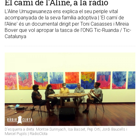
El camí de l'Aline, a la ràdio
L'Aline Umugwuaneza ens explica el seu periple vital
acompanyada de la seva família adoptiva | 'El camí de
l'Aline' és un documental dirigit per Toni Casasses i Mireia
Bover que vol apropar la tasca de l'ONG Tic-Ruanda / Tic-
Catalunya
D'esquerra a dreta: Montse Surinyach, Isa Basset, Pep Ortí, Jordi Baucells i
Marcel Pujols | RàdioClota