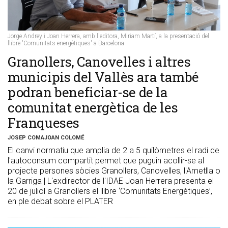
Jorge Andrey i Joan Herrera, amb l'editora, Miriam Martí, a la presentació del
llibre 'Comunitats energètiques' a Barcelona
Granollers, Canovelles i altres
municipis del Vallès ara també
podran beneficiar-se de la
comunitat energètica de les
Franqueses
JOSEP COMAJOAN COLOMÉ
El canvi normatiu que amplia de 2 a 5 quilòmetres el radi de
l'autoconsum compartit permet que puguin acollir-se al
projecte persones sòcies Granollers, Canovelles, l'Ametlla o
la Garriga | L'exdirector de l'IDAE Joan Herrera presenta el
20 de juliol a Granollers el llibre ‘Comunitats Energètiques’,
en ple debat sobre el PLATER