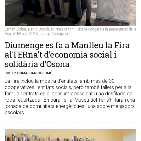
Ermen Llobet, David Bosch, Mireia Franch i Ricard Gorgals a la presentació de la
Fira alTERna't 2023 | Josep Comajoan
​Diumenge es fa a Manlleu la Fira
alTERna’t d’economia social i
solidària d’Osona
JOSEP COMAJOAN COLOMÉ
La Fira inclou la mostra d’entitats, amb més de 30
cooperatives i entitats socials, però també tallers per a la
família centrats en el consum conscient i una desfilada de
roba reutilitzada | En paral·lel, al Museu del Ter s’hi faran una
jornada de comunitats energètiques i una sobre menjadors
escolars