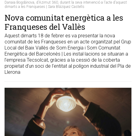
Danaia Bogdánova, d'Azimut 360, durant la seva intervenció a l'acte d'aquest
dimarts a les Franqueses | Sara Blázquez Castells
Nova comunitat energètica a les
Franqueses del Vallès
Aquest dimarts 18 de febrer es va presentar la nova
comunitat de les Franqueses en un acte organitzat pel Grup
Local del Baix Vallès de Som Energia i Som Comunitat
Energètica del Barcelonès | Les instal·lacions se situaran a
l’empresa Tecsolcat, gràcies a la cessió de la coberta
propietat d’un soci de l’entitat al polígon industrial del Pla de
Llerona