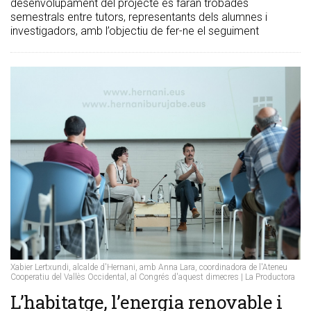
desenvolupament del projecte es faran trobades
semestrals entre tutors, representants dels alumnes i
investigadors, amb l’objectiu de fer-ne el seguiment
Xabier Lertxundi, alcalde d'Hernani, amb Anna Lara, coordinadora de l'Ateneu
Cooperatiu del Vallès Occidental, al Congrés d'aquest dimecres | La Productora
L’habitatge, l’energia renovable i