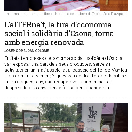
Una nena consultant un llibre de la parada dels llibres de Tapís | Sara Blázquez
L'alTERna't, la fira d'economia
social i solidària d'Osona, torna
amb energia renovada
JOSEP COMAJOAN COLOMÉ
Entitats i empreses d’economia social i solidària d’Osona
van exposar una part dels seus productes, serveis i
activitats en un matí assolellat al passeig del Ter de Manlleu
| Les comunitats energètiques van centrar l’eix de debat de
la fira d’aquest any, que recuperava la presencialitat
després de dos anys sense fer-se per la pandèmia