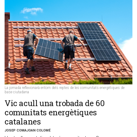
La jornada reflexionarà entorn dels reptes de les comunitats energètiques de
base ciutadana
​Vic acull una trobada de 60
comunitats energètiques
catalanes
JOSEP COMAJOAN COLOMÉ