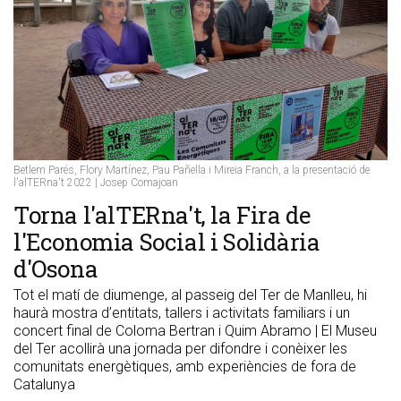
Betlem Parés, Flory Martínez, Pau Pañella i Mireia Franch, a la presentació de
l'alTERna't 2022 | Josep Comajoan
Torna l'alTERna't, la Fira de
l'Economia Social i Solidària
d'Osona
Tot el matí de diumenge, al passeig del Ter de Manlleu, hi
haurà mostra d’entitats, tallers i activitats familiars i un
concert final de Coloma Bertran i Quim Abramo | El Museu
del Ter acollirà una jornada per difondre i conèixer les
comunitats energètiques, amb experiències de fora de
Catalunya