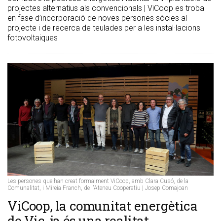
projectes alternatius als convencionals | ViCoop es troba
en fase d’incorporació de noves persones sòcies al
projecte i de recerca de teulades per a les instal·lacions
fotovoltaiques
Les persones que han creat formalment ViCoop, amb Clara Cusó, de la
Comunalitat, i Mireia Franch, de l'Ateneu Cooperatiu | Josep Comajoan
ViCoop, la comunitat energètica
de Vic, ja és una realitat