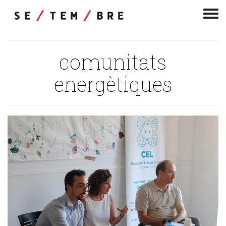
Men
de
nav
comunitats
energètiques