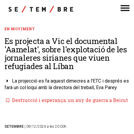
Men
de
nav
EN MOVIMENT
Es projecta a Vic el documental
'Aamelat', sobre l'explotació de les
jornaleres sirianes que viuen
refugiades al Líban
La projecció es fa aquest dimecres a l'ETC i després es
farà un col·loqui amb la directora del treball, Eva Parey
​Destrucció i esperança: un any de guerra a Beirut
SETEMBRE
| 09/12/2024 a les 20:00h