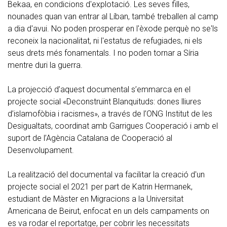
Bekaa, en condicions d'explotació. Les seves filles,
nounades quan van entrar al Líban, també treballen al camp
a dia d'avui. No poden prosperar en l'èxode perquè no se'ls
reconeix la nacionalitat, ni l'estatus de refugiades, ni els
seus drets més fonamentals. I no poden tornar a Síria
mentre duri la guerra.
La projecció d’aquest documental s’emmarca en el
projecte social «Deconstruïnt Blanquituds: dones lliures
d’islamofòbia i racismes», a través de l’ONG Institut de les
Desigualtats, coordinat amb Garrigues Cooperació i amb el
suport de l’Agència Catalana de Cooperació al
Desenvolupament.
La realització del documental va facilitar la creació d'un
projecte social el 2021 per part de Katrin Hermanek,
estudiant de Màster en Migracions a la Universitat
Americana de Beirut, enfocat en un dels campaments on
es va rodar el reportatge, per cobrir les necessitats