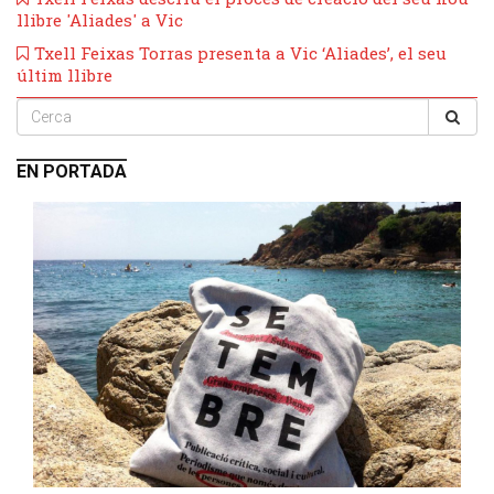
llibre 'Aliades' a Vic
​Txell Feixas Torras presenta a Vic ‘Aliades’, el seu
últim llibre
EN PORTADA