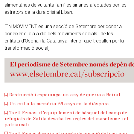
alimentàries de vuitanta famílies sirianes afectades per les
estretors de la dura crisi al Líban.
[EN MOVIMENT és una secció de Setembre per donar a
conèixer el dia a dia dels moviments socials i de les
entitats d'Osona i la Catalunya interior que treballen per la
transformació social]
​Destrucció i esperança: un any de guerra a Beirut
​Un crit a la memòria: 69 anys en la diàspora
Txell Feixas: «L’equip femení de bàsquet del camp de
refugiats de Xatila desafia les regles del masclisme i el
patriarcat»
Txell Feixas descriu el procés de creació del seu nou