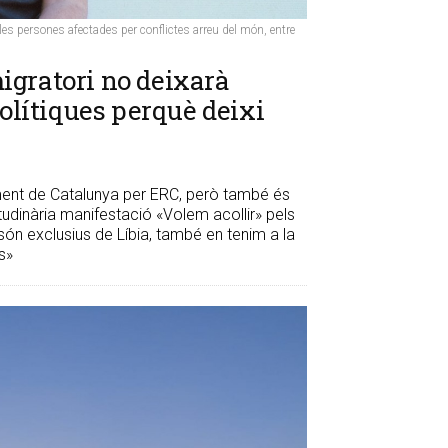
es persones afectades per conflictes arreu del món, entre
igratori no deixarà
polítiques perquè deixi
ment de Catalunya per ERC, però també és
itudinària manifestació «Volem acollir» pels
 són exclusius de Líbia, també en tenim a la
s»