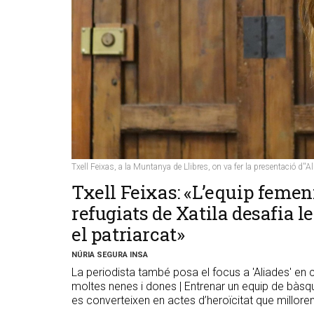
Txell Feixas, a la Muntanya de Llibres, on va fer la presentació d''A
Txell Feixas: «L’equip femen
refugiats de Xatila desafia l
el patriarcat»
NÚRIA SEGURA INSA
La periodista també posa el focus a 'Aliades' en
moltes nenes i dones | Entrenar un equip de bàs
es converteixen en actes d’heroïcitat que millore