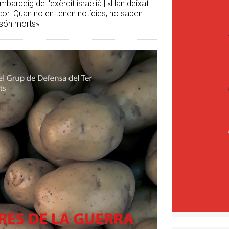
mbardeig de l'exèrcit israelià | «Han deixat
l cor. Quan no en tenen notícies, no saben
 són morts»