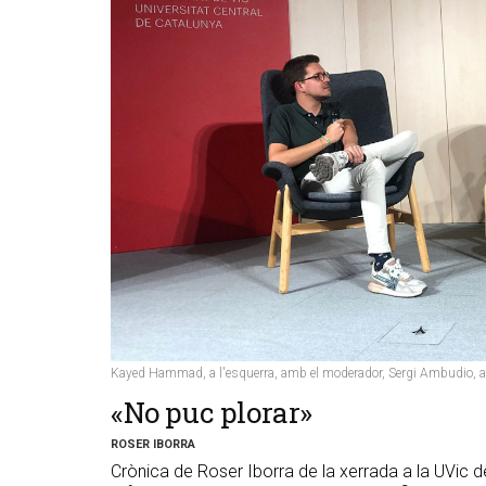
Kayed Hammad, a l'esquerra, amb el moderador, Sergi Ambudio, a l'
«No puc plorar»
ROSER IBORRA
Crònica de Roser Iborra de la xerrada a la UVic