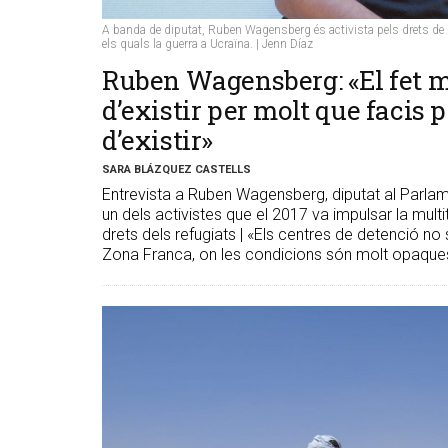
A banda de diputat, Ruben Wagensberg és activista pels drets de l
els quals la guerra a Ucraïna. | Jenn Díaz
Ruben Wagensberg: «El fet m
d’existir per molt que facis 
d’existir»
SARA BLÁZQUEZ CASTELLS
Entrevista a Ruben Wagensberg, diputat al Parla
un dels activistes que el 2017 va impulsar la mult
drets dels refugiats | «Els centres de detenció no
Zona Franca, on les condicions són molt opaque