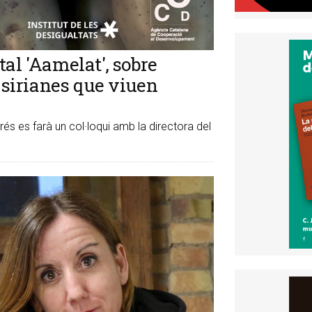
al 'Aamelat', sobre
s sirianes que viuen
és es farà un col·loqui amb la directora del