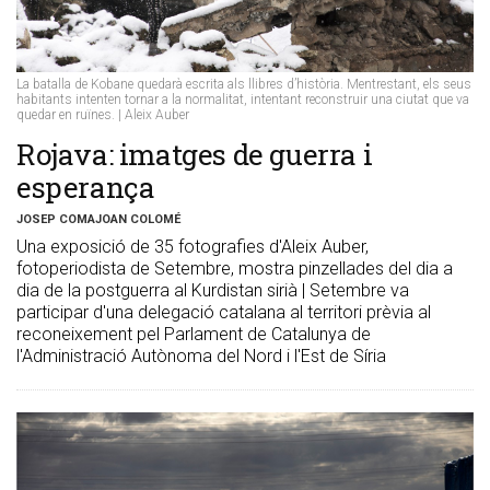
La batalla de Kobane quedarà escrita als llibres d’història. Mentrestant, els seus
habitants intenten tornar a la normalitat, intentant reconstruir una ciutat que va
quedar en ruïnes. | Aleix Auber
Rojava: imatges de guerra i
esperança
JOSEP COMAJOAN COLOMÉ
Una exposició de 35 fotografies d'Aleix Auber,
fotoperiodista de Setembre, mostra pinzellades del dia a
dia de la postguerra al Kurdistan sirià | Setembre va
participar d'una delegació catalana al territori prèvia al
reconeixement pel Parlament de Catalunya de
l'Administració Autònoma del Nord i l'Est de Síria