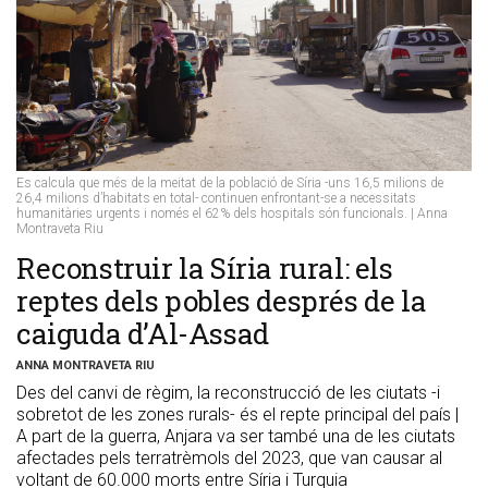
Es calcula que més de la meitat de la població de Síria -uns 16,5 milions de
26,4 milions d’habitats en total- continuen enfrontant-se a necessitats
humanitàries urgents i només el 62% dels hospitals són funcionals. | Anna
Montraveta Riu
Reconstruir la Síria rural: els
reptes dels pobles després de la
caiguda d’Al-Assad
ANNA MONTRAVETA RIU
Des del canvi de règim, la reconstrucció de les ciutats -i
sobretot de les zones rurals- és el repte principal del país |
A part de la guerra, Anjara va ser també una de les ciutats
afectades pels terratrèmols del 2023, que van causar al
voltant de 60.000 morts entre Síria i Turquia