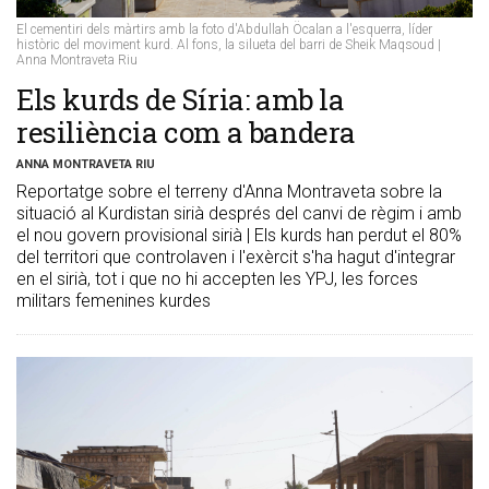
El cementiri dels màrtirs amb la foto d'Abdullah Öcalan a l'esquerra, líder
històric del moviment kurd. Al fons, la silueta del barri de Sheik Maqsoud |
Anna Montraveta Riu
Els kurds de Síria: amb la
resiliència com a bandera
ANNA MONTRAVETA RIU
Reportatge sobre el terreny d'Anna Montraveta sobre la
situació al Kurdistan sirià després del canvi de règim i amb
el nou govern provisional sirià | Els kurds han perdut el 80%
del territori que controlaven i l'exèrcit s'ha hagut d'integrar
en el sirià, tot i que no hi accepten les YPJ, les forces
militars femenines kurdes