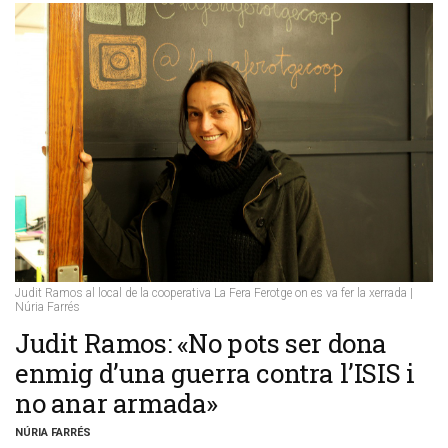
Judit Ramos al local de la cooperativa La Fera Ferotge on es va fer la xerrada |
Núria Farrés
Judit Ramos: «No pots ser dona
enmig d’una guerra contra l’ISIS i
no anar armada»
NÚRIA FARRÉS