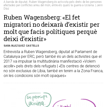
A banda de diputat, Ruben Wagensberg és activista pels drets de les persones
afectades per conflictes arreu del món, entre els quals la guerra a Ucraïna. | Jenn
Díaz
Ruben Wagensberg: «El fet
migratori no deixarà d’existir per
molt que facis polítiques perquè
deixi d’existir»
SARA BLÁZQUEZ CASTELLS
Entrevista a Ruben Wagensberg, diputat al Parlament de
Catalunya per ERC, però també és un dels activistes que el
2017 va impulsar la multitudinària manifestació «Volem
acollir» pels drets dels refugiats | «Els centres de detenció
no són exclusius de Líbia, també en tenim a la Zona Franca,
on les condicions són molt opaques»