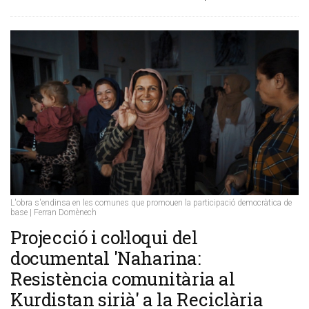
L'obra s'endinsa en les comunes que promouen la participació democràtica de
base | Ferran Domènech
Projecció i col·loqui del
documental 'Naharina:
Resistència comunitària al
Kurdistan sirià' a la Reciclària