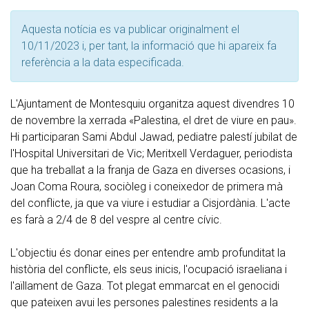
Aquesta notícia es va publicar originalment el
10/11/2023 i, per tant, la informació que hi apareix fa
referència a la data especificada.
L'Ajuntament de Montesquiu organitza aquest divendres 10
de novembre la xerrada «Palestina, el dret de viure en pau».
Hi participaran Sami Abdul Jawad, pediatre palestí jubilat de
l'Hospital Universitari de Vic; Meritxell Verdaguer, periodista
que ha treballat a la franja de Gaza en diverses ocasions, i
Joan Coma Roura, sociòleg i coneixedor de primera mà
del conflicte, ja que va viure i estudiar a Cisjordània. L'acte
es farà a 2/4 de 8 del vespre al centre cívic.
L'objectiu és donar eines per entendre amb profunditat la
història del conflicte, els seus inicis, l'ocupació israeliana i
l'aïllament de Gaza. Tot plegat emmarcat en el genocidi
que pateixen avui les persones palestines residents a la