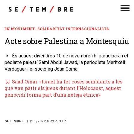
Men
de
nav
EN MOVIMENT | SOLIDARITAT INTERNACIONALISTA
Acte sobre Palestina a Montesquiu
És aquest divendres 10 de novembre i hi participaran el
pediatre palestí Sami Abdul Jawad, la periodista Meritxell
Verdaguer i el sociòleg Joan Coma
Saad Omar: «Israel ha fet coses semblants a les
que van patir els jueus durant l’Holocaust, aquest
genocidi forma part d’una neteja ètnica»
SETEMBRE
| 10/11/2023 a les 21:00h