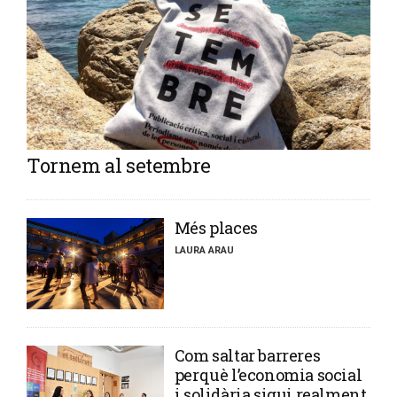
Tornem al setembre
​Més places
LAURA ARAU
​Com saltar barreres
perquè l’economia social
i solidària sigui realment