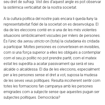
seu dret de sufragi. Vist des d'aquest angle es pot observar
la sistèmica verticalitat de la nostra societat.
A la cultura política del nostre país encara li queda lluny la
representativitat fidel de la societat on es desenvolupa. El
dia de les eleccions conté en si una de les més violentes
situacions simbòlicament viscudes per milers de persones.
És l'únic dia
sensu stricto
on (tota) la ciutadania és cridada
a participar. Moltes persones es converteixen en invisibles,
com si una força superior a elles les obligués a contemplar
com el seu jo polític no pot prendre partit, com el mateix
estat les supedita a acatar passivament qui serà el seu
alcalde o alcaldessa. El dia de les eleccions, especialment
per a les persones sense el dret a vot, suposa la mudesa
de les seves veus polítiques. Resulta incoherent sentir com
totes les formacions fan campanya amb les persones
emigrades com a subjecte sense que aquestes puguin ser
subjectes polítiques. Democràcia?