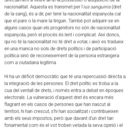
nacionalitat. Aquesta es transmet per l'
ius sanguinis
(dret
de la sang), és a dir, per tenir la nacionalitat espanyola cal
que el pare o la mare la tinguin. També pot adquirir-se en
alguns casos quan els progenitors no són de nacionalitat
espanyola, però el procés és lent i complicat. Així doncs,
qui no té la nacionalitat no té dret a votar, i això es tradueix
en una manca no sols de drets polítics i de participació
política sinó de reconeixement de la persona estrangera
com a ciutadana legítima.
Hi ha un dèficit democràtic que té una repercussió directa a
la integració de les persones. El dret polític es troba a la
cua del ventall de drets, i només entra a debat en èpoques
electorals. La vulneració d'aquest dret és encara més
flagrant en els casos de persones que han nascut al
territori, hi han crescut, s'hi han socialitzat i contribueixen
amb els seus impostos, però que davant d'un dret tan
fonamental com és el vot troben vetada la seva opinió i el