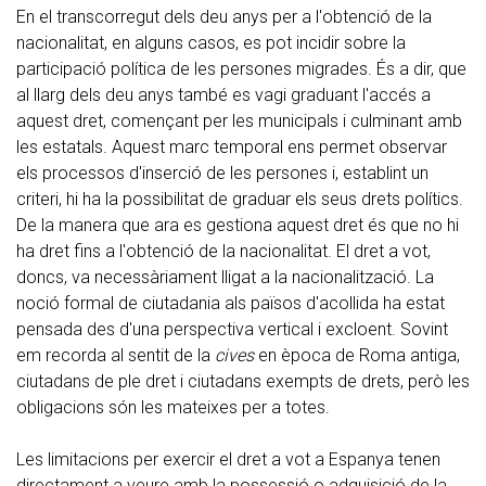
En el transcorregut dels deu anys per a l'obtenció de la
nacionalitat, en alguns casos, es pot incidir sobre la
participació política de les persones migrades. És a dir, que
al llarg dels deu anys també es vagi graduant l'accés a
aquest dret, començant per les municipals i culminant amb
les estatals. Aquest marc temporal ens permet observar
els processos d'inserció de les persones i, establint un
criteri, hi ha la possibilitat de graduar els seus drets polítics.
De la manera que ara es gestiona aquest dret és que no hi
ha dret fins a l'obtenció de la nacionalitat. El dret a vot,
doncs, va necessàriament lligat a la nacionalització. La
noció formal de ciutadania als països d'acollida ha estat
pensada des d'una perspectiva vertical i excloent. Sovint
em recorda al sentit de la
cives
en època de Roma antiga,
ciutadans de ple dret i ciutadans exempts de drets, però les
obligacions són les mateixes per a totes.
Les limitacions per exercir el dret a vot a Espanya tenen
directament a veure amb la possessió o adquisició de la