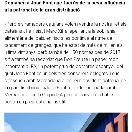
Demanen a Joan Font que faci ús de la seva influència
a la patronal de la gran distribució
«Però els ramaders catalans volem vendre la nostra llet als
catalans», ha insistit Marc Xifra, apel·lant a la sobirania
alimentària del país, en risc si es continua al ritme de
tancament de granges, que ha estat de més de mil en els
últims vint anys, però també de 150 només des de 2017.
Xifra també ha recordat que Bon Preu té un paper molt
important a IFA, un potent grup de compres espanyol, del
qual Joan Font és un dels tres consellers delegats, i que
s'asseuen amb Mercadona a les reunions de la patronal de
la gran distribució. «Joan Font té poder per parlar amb
Mercadona i amb Grupo IFA perquè canviïn els hàbits i
paguin un preu just», ha insistit.