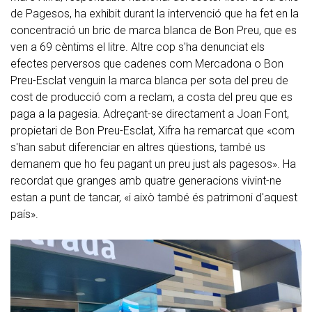
de Pagesos, ha exhibit durant la intervenció que ha fet en la
concentració un bric de marca blanca de Bon Preu, que es
ven a 69 cèntims el litre. Altre cop s'ha denunciat els
efectes perversos que cadenes com Mercadona o Bon
Preu-Esclat venguin la marca blanca per sota del preu de
cost de producció com a reclam, a costa del preu que es
paga a la pagesia. Adreçant-se directament a Joan Font,
propietari de Bon Preu-Esclat, Xifra ha remarcat que «com
s'han sabut diferenciar en altres qüestions, també us
demanem que ho feu pagant un preu just als pagesos». Ha
recordat que granges amb quatre generacions vivint-ne
estan a punt de tancar, «i això també és patrimoni d'aquest
país».