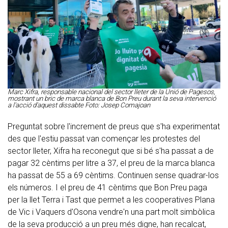
Marc Xifra, responsable nacional del sector lleter de la Unió de Pagesos,
mostrant un bric de marca blanca de Bon Preu durant la seva intervenció
a l'acció d'aquest dissabte Foto: Josep Comajoan
Preguntat sobre l'increment de preus que s'ha experimentat
des que l'estiu passat van començar les protestes del
sector lleter, Xifra ha reconegut que si bé s'ha passat a de
pagar 32 cèntims per litre a 37, el preu de la marca blanca
ha passat de 55 a 69 cèntims. Continuen sense quadrar-los
els números. I el preu de 41 cèntims que Bon Preu paga
per la llet Terra i Tast que permet a les cooperatives Plana
de Vic i Vaquers d'Osona vendre'n una part molt simbòlica
de la seva producció a un preu més digne, han recalcat,