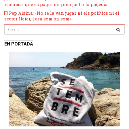
reclamar que es pagui un preu just a la pagesia
​Pep Alsina: «No se la van jugar ni els polítics ni el
sector lleter, i ara som on som»
EN PORTADA