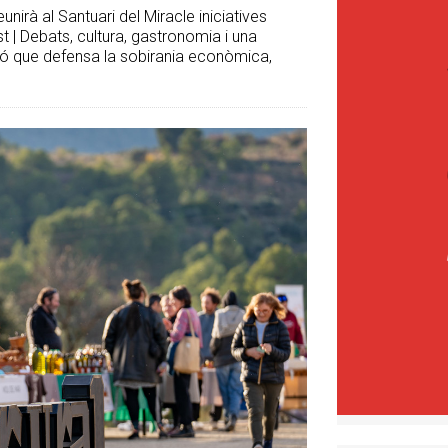
unirà al Santuari del Miracle iniciatives
st | Debats, cultura, gastronomia i una
ció que defensa la sobirania econòmica,