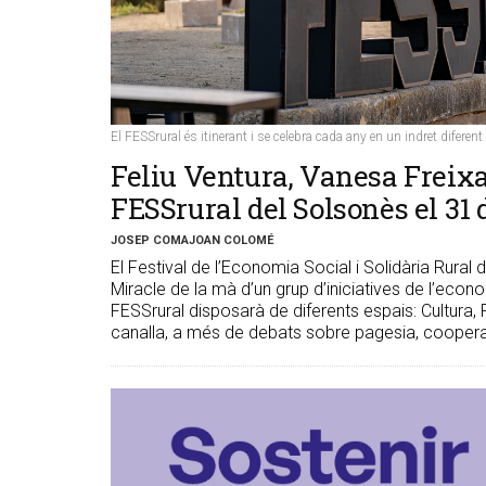
El FESSrural és itinerant i se celebra cada any en un indret difere
Feliu Ventura, Vanesa Freixa
FESSrural del Solsonès el 31 de
JOSEP COMAJOAN COLOMÉ
El Festival de l’Economia Social i Solidària Rural 
Miracle de la mà d’un grup d’iniciatives de l’econo
FESSrural disposarà de diferents espais: Cultura, Fir
canalla, a més de debats sobre pagesia, cooperat