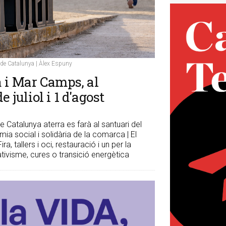
nt de Catalunya | Àlex Espuny
 i Mar Camps, al
 juliol i 1 d'agost
de Catalunya aterra es farà al santuari del
mia social i solidària de la comarca | El
a, tallers i oci, restauració i un per la
ivisme, cures o transició energètica