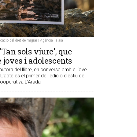
cació del dret de migrar | Agència Talaia
'Tan sols viure', que
e joves i adolescents
tora del llibre, en conversa amb el jove
'acte és el primer de l'edició d'estiu del
 cooperativa L'Arada