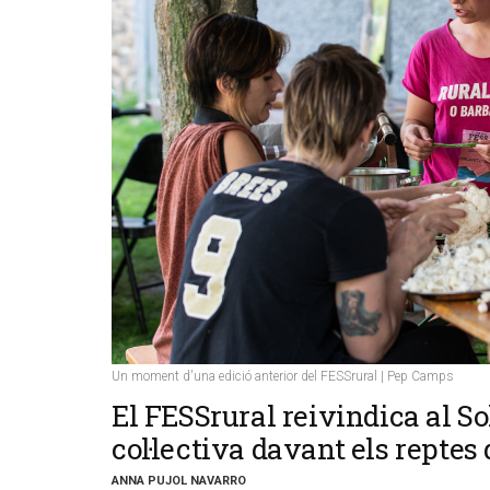
Un moment d'una edició anterior del FESSrural | Pep Camps
​El FESSrural reivindica al S
col·lectiva davant els reptes
ANNA PUJOL NAVARRO