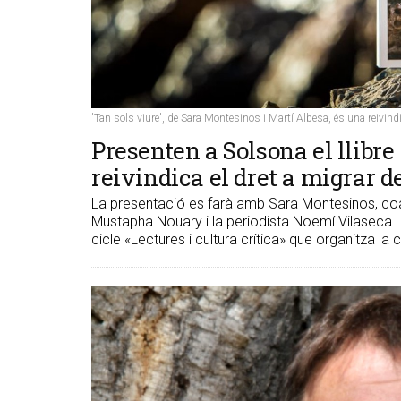
'Tan sols viure', de Sara Montesinos i Martí Albesa, és una reivindi
Presenten a Solsona el llibre 
reivindica el dret a migrar d
La presentació es farà amb Sara Montesinos, coau
Mustapha Nouary i la periodista Noemí Vilaseca | L
cicle «Lectures i cultura crítica» que organitza la