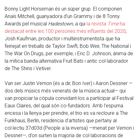
Bonny Light Horseman és un súper grup. El componen
Anaïs Mitchell, guanyadora d’un Grammy i de 8 Tonny
Awards pel musical
Hadestown
, a qui
la revista
Time
ha
destacat entre les 100 persones més influents del 2020
;
Josh Kaufman, productor i multiinstrumentista que ha
feinejat en treballs de Taylor Swift, Bob Weir, The National i
The War On Drugs, per exemple; i Eric D. Johnson, ànima de
la mítica banda alternativa Fruit Bats i antic col·laborador
de The Shins i Vetiver.
Van ser Justin Vernon (és a dir, Bon Iver) i Aaron Dessner —
dos dels músics més venerats de la música actual— qui
van propiciar la còpula convidant-los a participar al Festival
Eaux Claires, del qual són co-fundadors. Amb l’espurna
encesa i la llenya per prendre, el trio es va recloure a The
Funkhaus, Berlín, residència d’artistes que pertany al
col·lectiu 37d03d (People a la inversa) —menat per Vernon i
Dessner—, d’on surten la majoria de col·laboracions de