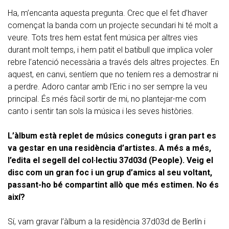
Ha, m’encanta aquesta pregunta. Crec que el fet d’haver
començat la banda com un projecte secundari hi té molt a
veure. Tots tres hem estat fent música per altres vies
durant molt temps, i hem patit el batibull que implica voler
rebre l’atenció necessària a través dels altres projectes. En
aquest, en canvi, sentíem que no teníem res a demostrar ni
a perdre. Adoro cantar amb l’Eric i no ser sempre la veu
principal. És més fàcil sortir de mi, no plantejar-me com
canto i sentir tan sols la música i les seves històries.
L’àlbum està replet de músics coneguts i gran part es
va gestar en una residència d’artistes. A més a més,
l’edita el segell del col·lectiu 37d03d (People). Veig el
disc com un gran foc i un grup d’amics al seu voltant,
passant-ho bé compartint allò que més estimen. No és
així?
Sí, vam gravar l’àlbum a la residència 37d03d de Berlín i