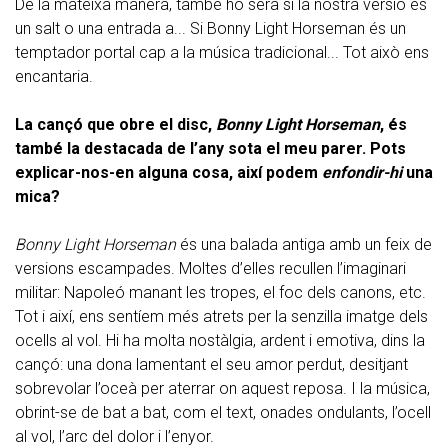
De la mateixa manera, també ho serà si la nostra versió és
un salt o una entrada a... Si Bonny Light Horseman és un
temptador portal cap a la música tradicional... Tot això ens
encantaria.
La cançó que obre el disc,
Bonny Light Horseman
, és
també la destacada de l’any sota el meu parer. Pots
explicar-nos-en alguna cosa, així podem
enfondir-hi
una
mica?
Bonny Light Horseman
és una balada antiga amb un feix de
versions escampades. Moltes d’elles recullen l’imaginari
militar: Napoleó manant les tropes, el foc dels canons, etc.
Tot i així, ens sentíem més atrets per la senzilla imatge dels
ocells al vol. Hi ha molta nostàlgia, ardent i emotiva, dins la
cançó: una dona lamentant el seu amor perdut, desitjant
sobrevolar l’oceà per aterrar on aquest reposa. I la música,
obrint-se de bat a bat, com el text, onades ondulants, l’ocell
al vol, l’arc del dolor i l’enyor.