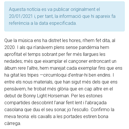
Aquesta notícia es va publicar originalment el
20/01/2021 i, per tant, la informació que hi apareix fa
referència a la data especificada.
Que la música ens ha distret les hores, n’hem fet dita, al
2020. I als qui n'anàvem plens sense pandèmia hem
aprofitat el temps sobrant per fer més llargues les
nedades; més que eixamplar el cançoner entroncant un
àlbum rere l’altre, hem marejat cada exemplar fins que ens
ha gitat les tripes —circumloqui d’entrar-hi ben endins. I
entre els nous materials, que han sigut més dels que ens
pensàvem, he trobat més glòria que en cap altre en el
debut de Bonny Light Horseman. Per les estones
compartides descobrint l’anar fent lent i l’abraçada
casolana que duu el seu sonar, jo l’escullo. Confirmo la
meva teoria: els cavalls a les portades estiren bona
càrrega.