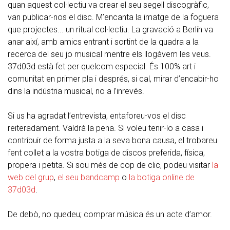
quan aquest col·lectiu va crear el seu segell discogràfic,
van publicar-nos el disc. M’encanta la imatge de la foguera
que projectes... un ritual col·lectiu. La gravació a Berlín va
anar així, amb amics entrant i sortint de la quadra a la
recerca del seu jo musical mentre els llogàvem les veus.
37d03d està fet per quelcom especial. És 100% art i
comunitat en primer pla i després, si cal, mirar d’encabir-ho
dins la indústria musical, no a l’inrevés.
Si us ha agradat l’entrevista, entaforeu-vos el disc
reiteradament. Valdrà la pena. Si voleu tenir-lo a casa i
contribuir de forma justa a la seva bona causa, el trobareu
fent collet a la vostra botiga de discos preferida, física,
propera i petita. Si sou més de cop de clic, podeu visitar
la
web del grup
,
el seu bandcamp
o
la botiga online de
37d03d
.
De debò, no quedeu; comprar música és un acte d’amor.