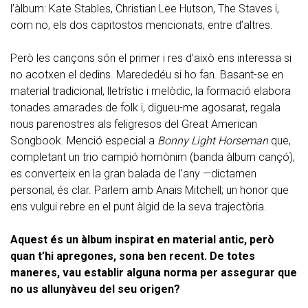
l’àlbum: Kate Stables, Christian Lee Hutson, The Staves i,
com no, els dos capitostos mencionats, entre d’altres.
Però les cançons són el primer i res d’això ens interessa si
no acotxen el dedins. Marededéu si ho fan. Basant-se en
material tradicional, lletrístic i melòdic, la formació elabora
tonades amarades de folk i, digueu-me agosarat, regala
nous parenostres als feligresos del Great American
Songbook. Menció especial a
Bonny Light Horseman
que,
completant un trio campió homònim (banda àlbum cançó),
es converteix en la gran balada de l’any —dictamen
personal, és clar. Parlem amb Anaïs Mitchell; un honor que
ens vulgui rebre en el punt àlgid de la seva trajectòria.
Aquest és un àlbum inspirat en material antic, però
quan t’hi apregones, sona ben recent. De totes
maneres, vau establir alguna norma per assegurar que
no us allunyàveu del seu origen?