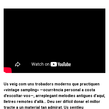
Us veig com uns trobadors moderns que practiquen
«vintage sampling» —ocurrència personal a costa
d’escoltar-vos—, arreplegant melodies antigues d’aquí,
lletres remotes d’allà... Deu ser difícil donar el millor
tracte a un material tan admirat. Us sentíeu