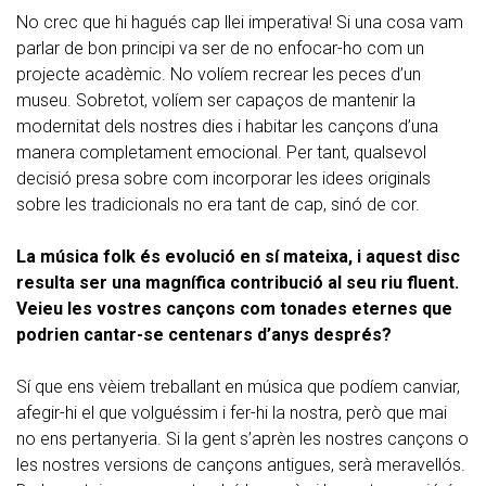
No crec que hi hagués cap llei imperativa! Si una cosa vam
parlar de bon principi va ser de no enfocar-ho com un
projecte acadèmic. No volíem recrear les peces d’un
museu. Sobretot, volíem ser capaços de mantenir la
modernitat dels nostres dies i habitar les cançons d’una
manera completament emocional. Per tant, qualsevol
decisió presa sobre com incorporar les idees originals
sobre les tradicionals no era tant de cap, sinó de cor.
La música folk és evolució en sí mateixa, i aquest disc
resulta ser una magnífica contribució al seu riu fluent.
Veieu les vostres cançons com tonades eternes que
podrien cantar-se centenars d’anys després?
Sí que ens vèiem treballant en música que podíem canviar,
afegir-hi el que volguéssim i fer-hi la nostra, però que mai
no ens pertanyeria. Si la gent s’aprèn les nostres cançons o
les nostres versions de cançons antigues, serà meravellós.