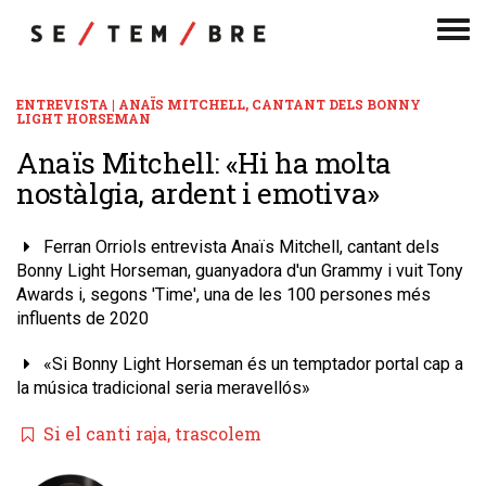
Men
de
nav
ENTREVISTA | ANAÏS MITCHELL, CANTANT DELS BONNY
LIGHT HORSEMAN
Anaïs Mitchell: «Hi ha molta
nostàlgia, ardent i emotiva»
Ferran Orriols entrevista Anaïs Mitchell, cantant dels
Bonny Light Horseman, guanyadora d'un Grammy i vuit Tony
Awards i, segons 'Time', una de les 100 persones més
influents de 2020
«Si Bonny Light Horseman és un temptador portal cap a
la música tradicional seria meravellós»
Si el canti raja, trascolem