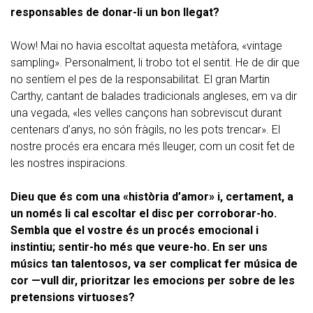
responsables de donar-li un bon llegat?
Wow! Mai no havia escoltat aquesta metàfora, «vintage
sampling». Personalment, li trobo tot el sentit. He de dir que
no sentíem el pes de la responsabilitat. El gran Martin
Carthy, cantant de balades tradicionals angleses, em va dir
una vegada, «les velles cançons han sobreviscut durant
centenars d’anys, no són fràgils, no les pots trencar». El
nostre procés era encara més lleuger, com un cosit fet de
les nostres inspiracions.
Dieu que és com una «història d’amor» i, certament, a
un només li cal escoltar el disc per corroborar-ho.
Sembla que el vostre és un procés emocional i
instintiu; sentir-ho més que veure-ho. En ser uns
músics tan talentosos, va ser complicat fer música de
cor —vull dir, prioritzar les emocions per sobre de les
pretensions virtuoses?