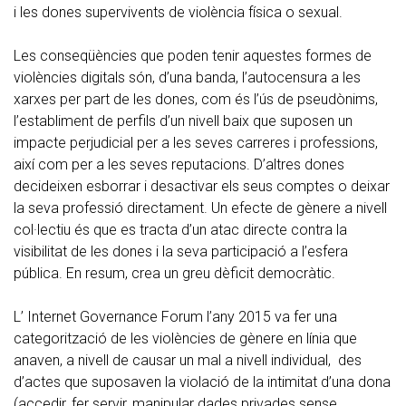
i les dones supervivents de violència física o sexual.
Les conseqüències que poden tenir aquestes formes de
violències digitals són, d’una banda, l’autocensura a les
xarxes per part de les dones, com és l’ús de pseudònims,
l’establiment de perfils d’un nivell baix que suposen un
impacte perjudicial per a les seves carreres i professions,
així com per a les seves reputacions. D’altres dones
decideixen esborrar i desactivar els seus comptes o deixar
la seva professió directament. Un efecte de gènere a nivell
col·lectiu és que es tracta d’un atac directe contra la
visibilitat de les dones i la seva participació a l’esfera
pública. En resum, crea un greu dèficit democràtic.
L’ Internet Governance Forum l’any 2015 va fer una
categorització de les violències de gènere en línia que
anaven, a nivell de causar un mal a nivell individual, des
d’actes que suposaven la violació de la intimitat d’una dona
(accedir, fer servir, manipular dades privades sense