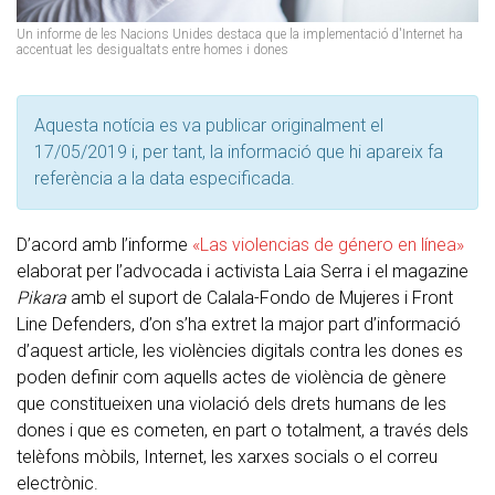
Un informe de les Nacions Unides destaca que la implementació d'Internet ha
accentuat les desigualtats entre homes i dones
Aquesta notícia es va publicar originalment el
17/05/2019 i, per tant, la informació que hi apareix fa
referència a la data especificada.
D’acord amb l’informe
«Las violencias de género en línea»
elaborat per l’advocada i activista Laia Serra i el magazine
Pikara
amb el suport de Calala-Fondo de Mujeres i Front
Line Defenders, d’on s’ha extret la major part d’informació
d’aquest article, les violències digitals contra les dones es
poden definir com aquells actes de violència de gènere
que constitueixen una violació dels drets humans de les
dones i que es cometen, en part o totalment, a través dels
telèfons mòbils, Internet, les xarxes socials o el correu
electrònic.