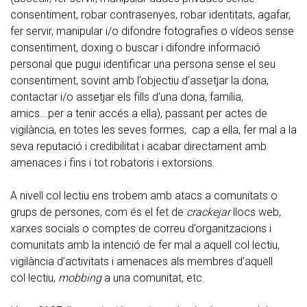
consentiment, robar contrasenyes, robar identitats, agafar,
fer servir, manipular i/o difondre fotografies o vídeos sense
consentiment, doxing o buscar i difondre informació
personal que pugui identificar una persona sense el seu
consentiment, sovint amb l’objectiu d’assetjar la dona,
contactar i/o assetjar els fills d’una dona, família,
amics...per a tenir accés a ella), passant per actes de
vigilància, en totes les seves formes, cap a ella, fer mal a la
seva reputació i credibilitat i acabar directament amb
amenaces i fins i tot robatoris i extorsions.
A nivell col·lectiu ens trobem amb atacs a comunitats o
grups de persones, com és el fet de
crackejar
llocs web,
xarxes socials o comptes de correu d’organitzacions i
comunitats amb la intenció de fer mal a aquell col·lectiu,
vigilància d’activitats i amenaces als membres d’aquell
col·lectiu,
mobbing
a una comunitat, etc.