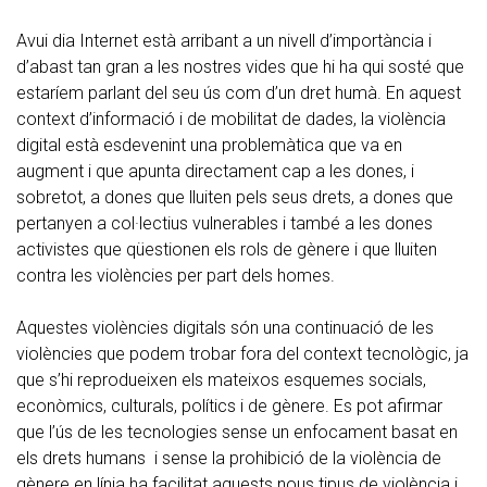
Avui dia Internet està arribant a un nivell d’importància i
d’abast tan gran a les nostres vides que hi ha qui sosté que
estaríem parlant del seu ús com d’un dret humà. En aquest
context d’informació i de mobilitat de dades, la violència
digital està esdevenint una problemàtica que va en
augment i que apunta directament cap a les dones, i
sobretot, a dones que lluiten pels seus drets, a dones que
pertanyen a col·lectius vulnerables i també a les dones
activistes que qüestionen els rols de gènere i que lluiten
contra les violències per part dels homes.
Aquestes violències digitals són una continuació de les
violències que podem trobar fora del context tecnològic, ja
que s’hi reprodueixen els mateixos esquemes socials,
econòmics, culturals, polítics i de gènere. Es pot afirmar
que l’ús de les tecnologies sense un enfocament basat en
els drets humans i sense la prohibició de la violència de
gènere en línia ha facilitat aquests nous tipus de violència i