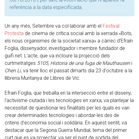
referència a la data especificada.
Un any més, Setembre va col·laborar amb el
Festival
Protesta
de cinema de crítica social amb la xerrada «Bots,
els nous organismes de la societat xarxa» a càrrec d'Efraín
Foglia, dissenyador, investigador i membre fundador de
guifi.net. L’acte, que va incloure la projecció dels
curtmetratges
5105, Historia de una fuga de Mauthausen
i
Chen Li
, va tenir lloc el passat dimarts dia 23 d'octubre a la
llibreria Muntanya de Llibres de Vic.
Efraín Foglia, que treballa en la intersecció entre el disseny,
l'activisme ciutadà i les tecnologies en xarxa, va plantejar la
necessitat de qüestionar les finalitats per les quals es van
crear determinades tecnologies i abordar-les des de
criteris d'economia social i solidària. En aquest sentit, va
destacar que la Segona Guerra Mundial, tema del primer
curt que es va projectar, va ser el punt de sortida del