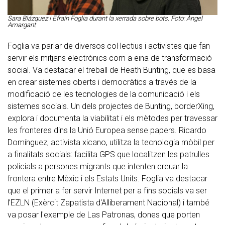
Sara Blázquez i Efraín Foglia durant la xerrada sobre bots. Foto: Àngel
Amargant
Foglia va parlar de diversos col·lectius i activistes que fan
servir els mitjans electrònics com a eina de transformació
social. Va destacar el treball de Heath Bunting, que es basa
en crear sistemes oberts i democràtics a través de la
modificació de les tecnologies de la comunicació i els
sistemes socials. Un dels projectes de Bunting, borderXing,
explora i documenta la viabilitat i els mètodes per travessar
les fronteres dins la Unió Europea sense papers. Ricardo
Domínguez, activista xicano, utilitza la tecnologia mòbil per
a finalitats socials: facilita GPS que localitzen les patrulles
policials a persones migrants que intenten creuar la
frontera entre Mèxic i els Estats Units. Foglia va destacar
que el primer a fer servir Internet per a fins socials va ser
l’EZLN (Exèrcit Zapatista d'Alliberament Nacional) i també
va posar l'exemple de Las Patronas, dones que porten