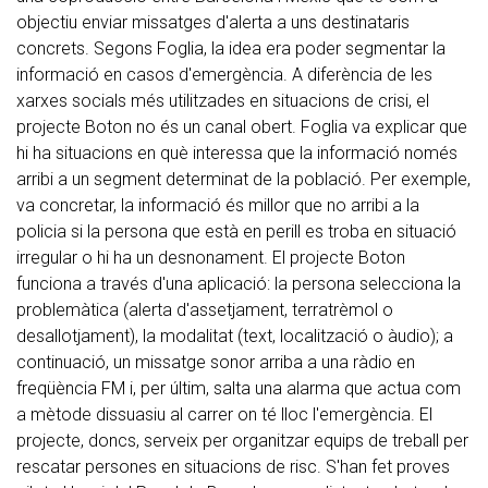
objectiu enviar missatges d'alerta a uns destinataris
concrets. Segons Foglia, la idea era poder segmentar la
informació en casos d'emergència. A diferència de les
xarxes socials més utilitzades en situacions de crisi, el
projecte Boton no és un canal obert. Foglia va explicar que
hi ha situacions en què interessa que la informació només
arribi a un segment determinat de la població. Per exemple,
va concretar, la informació és millor que no arribi a la
policia si la persona que està en perill es troba en situació
irregular o hi ha un desnonament. El projecte Boton
funciona a través d'una aplicació: la persona selecciona la
problemàtica (alerta d'assetjament, terratrèmol o
desallotjament), la modalitat (text, localització o àudio); a
continuació, un missatge sonor arriba a una ràdio en
freqüència FM i, per últim, salta una alarma que actua com
a mètode dissuasiu al carrer on té lloc l'emergència. El
projecte, doncs, serveix per organitzar equips de treball per
rescatar persones en situacions de risc. S'han fet proves