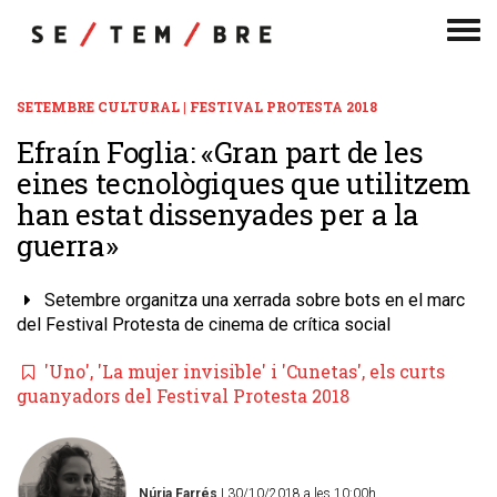
Men
de
nav
SETEMBRE CULTURAL | FESTIVAL PROTESTA 2018
Efraín Foglia: «Gran part de les
eines tecnològiques que utilitzem
han estat dissenyades per a la
guerra»
Setembre organitza una xerrada sobre bots en el marc
del Festival Protesta de cinema de crítica social
'Uno', 'La mujer invisible' i 'Cunetas', els curts
guanyadors del Festival Protesta 2018
Núria Farrés
| 30/10/2018 a les 10:00h