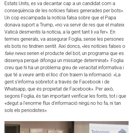
Estats Units, es va decantar cap a un candidat com a
conseqüència de les notícies falses generades per bots».
Un cop escampada la notícia falsa sobre que el Papa
donava suport a Trump, «no va servir de res que el mateix
Vaticà desmentís la notícia, a la gent tant li va fer». En
termes generals, va assegurar Foglia, sense les persones
els bots no tindrien sentit. Així doncs, «les notícies falses o
fake news
serien el producte del bot, un programa que es
dissenya perquè difongui un missatge determinat». Foglia
creu que hi ha un problema greu de veracitat informativa i
que té a veure amb el lloc d'on traiem la informació: «La
gent s'informa sobretot a través de Facebook i de
Whatsapp, que és propietat de Facebook». Per això,
segons Foglia, és tan important verificar les fonts, tot i que
«degut a l'enorme flux d'informació ningú no ho fa, ni tan
sols els periodistes».