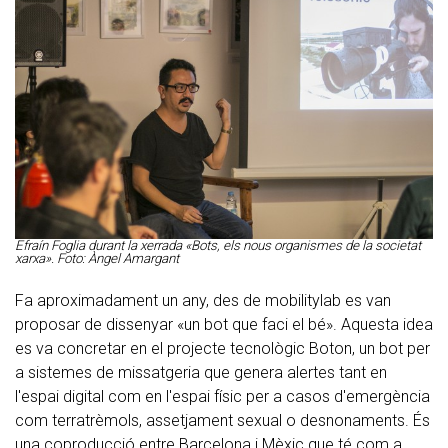
Efraín Foglia durant la xerrada «Bots, els nous organismes de la societat
xarxa». Foto: Àngel Amargant
Fa aproximadament un any, des de mobilitylab es van
proposar de dissenyar «un bot que faci el bé». Aquesta idea
es va concretar en el projecte tecnològic Boton, un bot per
a sistemes de missatgeria que genera alertes tant en
l'espai digital com en l'espai físic per a casos d'emergència
com terratrèmols, assetjament sexual o desnonaments. És
una coproducció entre Barcelona i Mèxic que té com a