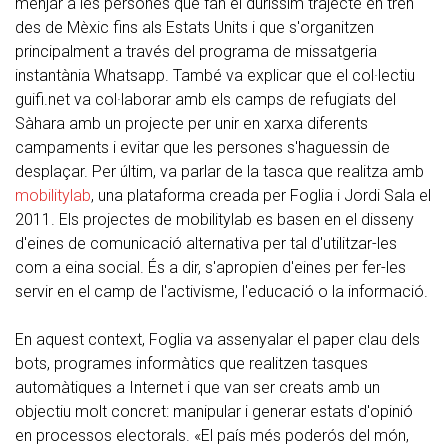
menjar a les persones que fan el duríssim trajecte en tren
des de Mèxic fins als Estats Units i que s'organitzen
principalment a través del programa de missatgeria
instantània Whatsapp. També va explicar que el col·lectiu
guifi.net va col·laborar amb els camps de refugiats del
Sàhara amb un projecte per unir en xarxa diferents
campaments i evitar que les persones s'haguessin de
desplaçar. Per últim, va parlar de la tasca que realitza amb
mobilitylab
, una plataforma creada per Foglia i Jordi Sala el
2011. Els projectes de mobilitylab es basen en el disseny
d'eines de comunicació alternativa per tal d'utilitzar-les
com a eina social. És a dir, s'apropien d'eines per fer-les
servir en el camp de l'activisme, l'educació o la informació.
En aquest context, Foglia va assenyalar el paper clau dels
bots, programes informàtics que realitzen tasques
automàtiques a Internet i que van ser creats amb un
objectiu molt concret: manipular i generar estats d'opinió
en processos electorals. «El país més poderós del món,