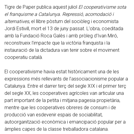
Tigre de Paper publica aquest juliol
El cooperativisme sota
el franquisme a Catalunya. Repressió, acomodació i
alternatives
, el llibre pòstum del sociòleg i economista
Jordi Estivill, mort el 13 de juny passat. L'obra, coeditada
amb la Fundació Roca Galès i amb pròleg d'Ivan Miró,
reconstrueix l'impacte que la victòria franquista i la
instauració de la dictadura van tenir sobre el moviment
cooperatiu català.
El cooperativisme havia estat històricament una de les
expressions més rellevants de l'associacionisme popular a
Catalunya. Entre el darrer terç del segle XIX i el primer terç
del segle XX, les cooperatives agrícoles van articular una
part important de la petita i mitjana pagesia propietària,
mentre que les cooperatives obreres de consum i de
producció van esdevenir espais de sociabilitat,
autoorganització econòmica i emancipació popular per a
àmplies capes de la classe treballadora catalana.