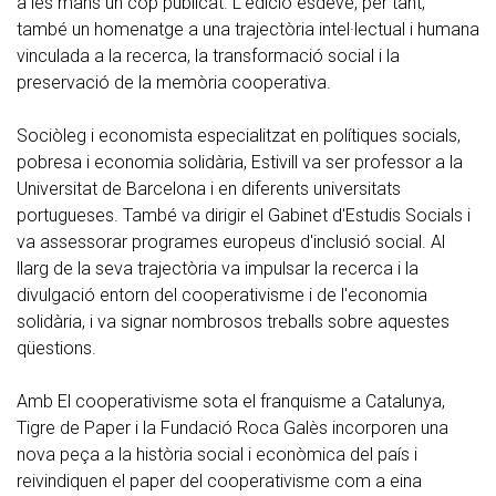
a les mans un cop publicat. L'edició esdevé, per tant,
també un homenatge a una trajectòria intel·lectual i humana
vinculada a la recerca, la transformació social i la
preservació de la memòria cooperativa.
Sociòleg i economista especialitzat en polítiques socials,
pobresa i economia solidària, Estivill va ser professor a la
Universitat de Barcelona i en diferents universitats
portugueses. També va dirigir el Gabinet d'Estudis Socials i
va assessorar programes europeus d'inclusió social. Al
llarg de la seva trajectòria va impulsar la recerca i la
divulgació entorn del cooperativisme i de l'economia
solidària, i va signar nombrosos treballs sobre aquestes
qüestions.
Amb El cooperativisme sota el franquisme a Catalunya,
Tigre de Paper i la Fundació Roca Galès incorporen una
nova peça a la història social i econòmica del país i
reivindiquen el paper del cooperativisme com a eina