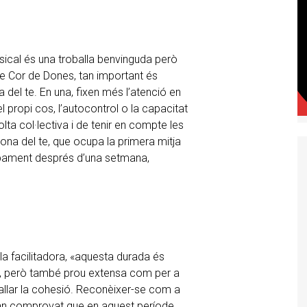
musical és una troballa benvinguda però
 de Cor de Dones, tan important és
 del te. En una, fixen més l’atenció en
l propi cos, l’autocontrol o la capacitat
olta col·lectiva i de tenir en compte les
tona del te, que ocupa la primera mitja
robament després d’una setmana,
 la facilitadora, «aquesta durada és
ler, però també prou extensa com per a
ballar la cohesió. Reconèixer-se com a
 han comprovat que en aquest període