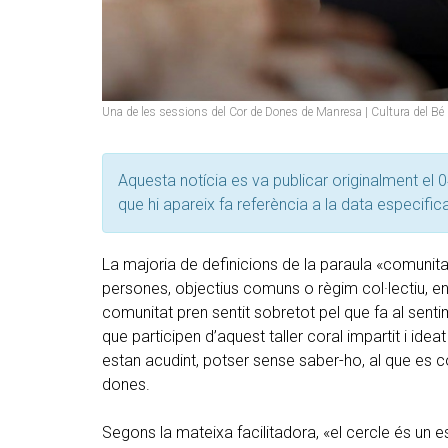
Una de les sessions del Cor de Dones de Manresa | Cultura del B
Aquesta notícia es va publicar originalment el 0
que hi apareix fa referència a la data especific
La majoria de definicions de la paraula «comunita
persones, objectius comuns o règim col·lectiu, ent
comunitat pren sentit sobretot pel que fa al sent
que participen d’aquest taller coral impartit i ideat
estan acudint, potser sense saber-ho, al que es
dones.
Segons la mateixa facilitadora, «el cercle és un e