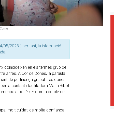
é Comú
4/05/2023 i, per tant, la informació
ada.
t» coincideixen en els termes grup de
re altres. A Cor de Dones, la paraula
iment de pertinença grupal. Les dones
 per la cantant i facilitadora Maria Ribot
 comença a conèixer com a cercle de
spai molt cuidat, de molta confiança i