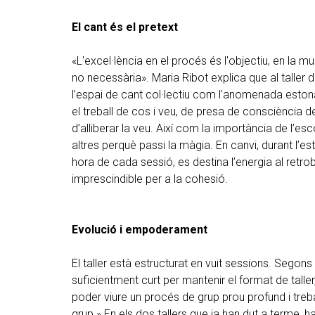
El cant és el pretext
«L'excel·lència en el procés és l'objectiu, en la 
no necessària». Maria Ribot explica que al taller
l’espai de cant col·lectiu com l’anomenada estona
el treball de cos i veu, de presa de consciència de
d’alliberar la veu. Així com la importància de l’esc
altres perquè passi la màgia. En canvi, durant l’es
hora de cada sessió, es destina l’energia al ret
imprescindible per a la cohesió.
Evolució i empoderament
El taller està estructurat en vuit sessions. Segons
suficientment curt per mantenir el format de tal
poder viure un procés de grup prou profund i tre
grup.» En els dos tallers que ja han dut a terme,