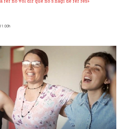
 fer no vol dir que no s’hagi de fer res»
 11:00h