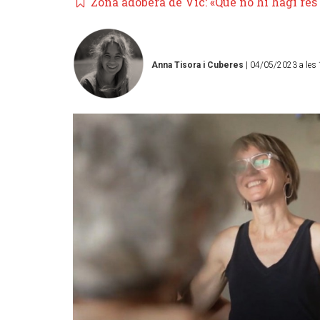
Zona adobera de Vic: «Que no hi hagi res a
Anna Tisora i Cuberes
| 04/05/2023 a les