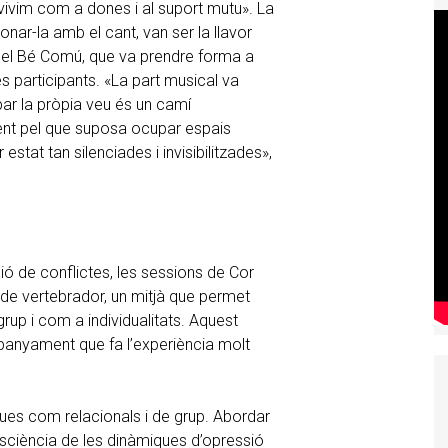
vivim com a dones i al suport mutu». La
ar-la amb el cant, van ser la llavor
 del Bé Comú, que va prendre forma a
 participants. «La part musical va
bar la pròpia veu és un camí
nt pel que suposa ocupar espais
estat tan silenciades i invisibilitzades»,
ó de conflictes, les sessions de Cor
de vertebrador, un mitjà que permet
up i com a individualitats. Aquest
panyament que fa l’experiència molt
eques com relacionals i de grup. Abordar
sciència de les dinàmiques d’opressió