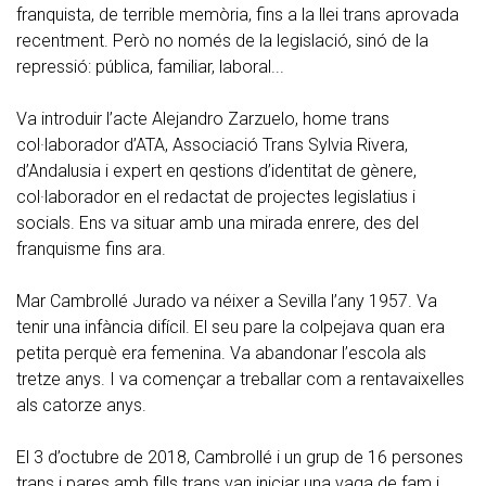
franquista, de terrible memòria, fins a la llei trans aprovada
recentment. Però no només de la legislació, sinó de la
repressió: pública, familiar, laboral...
Va introduir l’acte Alejandro Zarzuelo, home trans
col·laborador d’ATA, Associació Trans Sylvia Rivera,
d’Andalusia i expert en qestions d’identitat de gènere,
col·laborador en el redactat de projectes legislatius i
socials. Ens va situar amb una mirada enrere, des del
franquisme fins ara.
Mar Cambrollé Jurado va néixer a Sevilla l’any 1957. Va
tenir una infància difícil. El seu pare la colpejava quan era
petita perquè era femenina. Va abandonar l’escola als
tretze anys. I va començar a treballar com a rentavaixelles
als catorze anys.
El 3 d’octubre de 2018, Cambrollé i un grup de 16 persones
trans i pares amb fills trans van iniciar una vaga de fam i