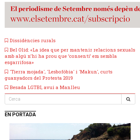
Dissidències rurals
​Bel Olid: «La idea que per mantenir relacions sexuals
amb algú n’hi ha prou que ‘consenti’ em sembla
esgarrifosa»
'Tierra mojada', 'Lesbofòbia' i 'Makun', curts
guanyadors del Protesta 2019
Besada LGTBI, avui a Manlleu
EN PORTADA