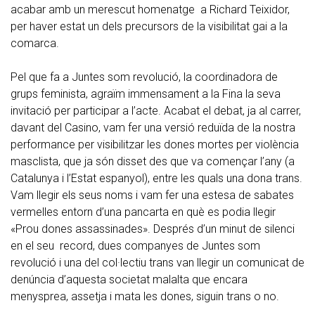
acabar amb un merescut homenatge a Richard Teixidor,
per haver estat un dels precursors de la visibilitat gai a la
comarca.
Pel que fa a Juntes som revolució, la coordinadora de
grups feminista, agraïm immensament a la Fina la seva
invitació per participar a l’acte. Acabat el debat, ja al carrer,
davant del Casino, vam fer una versió reduïda de la nostra
performance per visibilitzar les dones mortes per violència
masclista, que ja són disset des que va començar l’any (a
Catalunya i l’Estat espanyol), entre les quals una dona trans.
Vam llegir els seus noms i vam fer una estesa de sabates
vermelles entorn d’una pancarta en què es podia llegir
«Prou dones assassinades». Després d’un minut de silenci
en el seu record, dues companyes de Juntes som
revolució i una del col·lectiu trans van llegir un comunicat de
denúncia d’aquesta societat malalta que encara
menysprea, assetja i mata les dones, siguin trans o no.