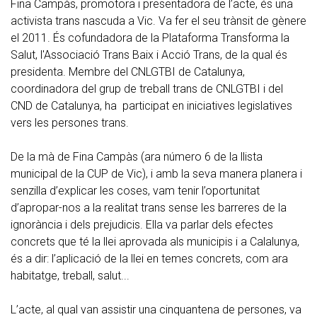
Fina Campàs, promotora i presentadora de l’acte, és una
activista trans nascuda a Vic. Va fer el seu trànsit de gènere
el 2011. És cofundadora de la Plataforma Transforma la
Salut, l'Associació Trans Baix i Acció Trans, de la qual és
presidenta. Membre del CNLGTBI de Catalunya,
coordinadora del grup de treball trans de CNLGTBI i del
CND de Catalunya, ha participat en iniciatives legislatives
vers les persones trans.
De la mà de Fina Campàs (ara número 6 de la llista
municipal de la CUP de Vic), i amb la seva manera planera i
senzilla d’explicar les coses, vam tenir l’oportunitat
d’apropar-nos a la realitat trans sense les barreres de la
ignorància i dels prejudicis. Ella va parlar dels efectes
concrets que té la llei aprovada als municipis i a Calalunya,
és a dir: l’aplicació de la llei en temes concrets, com ara
habitatge, treball, salut...
L’acte, al qual van assistir una cinquantena de persones, va