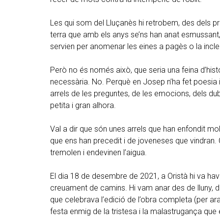
Les qui som del Lluçanès hi retrobem, des dels pr
terra que amb els anys se’ns han anat esmussant,
servien per anomenar les eines a pagès o la inc
Però no és només això, que seria una feina d’histo
necessària. No. Perquè en Josep n’ha fet poesia i l
arrels de les preguntes, de les emocions, dels dub
petita i gran alhora.
Val a dir que són unes arrels que han enfondit mo
que ens han precedit i de joveneses que vindran. 
tremolen i endevinen l’aigua.
El dia 18 de desembre de 2021, a Oristà hi va hav
creuament de camins. Hi vam anar des de lluny, de
que celebrava l’edició de l’obra completa (per a
festa enmig de la tristesa i la malastrugança que 