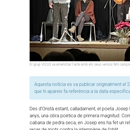
El grup VICUS va amenitzar l'acte amb els seus versos fets canço
Aquesta notícia es va publicar originalment el 2
que hi apareix fa referència a la data especific
Des d’Oristà estant, calladament, el poeta Josep Ri
anys, una obra poètica de primera magnitud. Com
cabana de pedra seca, en Josep ens ha fet un ref
recer de mots contra la intempèrie de l’oblit.