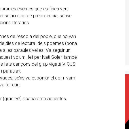
paraules escrites que es feien veu,
sense ni un bri de prepotència, sense
ions literàries.
mnes de l’escola del poble, que no van
 de dies de lectura dels poemes (bona
 a les paraules velles. Va seguir un
aquest volum, fet per Nati Soler, també
sos fets cançons del grup vigatà VICUS,
i paraula».
travades; se’ns va esponjar el cor i vam
a fer curt.
ller (gràcies!) acaba amb aquestes