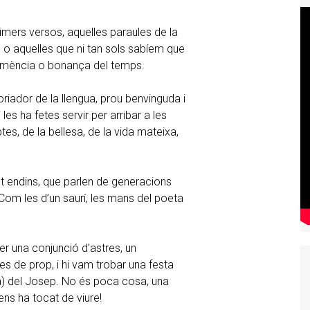
imers versos, aquelles paraules de la
 o aquelles que ni tan sols sabíem que
lemència o bonança del temps.
riador de la llengua, prou benvinguda i
es ha fetes servir per arribar a les
tes, de la bellesa, de la vida mateixa,
lt endins, que parlen de generacions
Com les d’un saurí, les mans del poeta
er una conjunció d’astres, un
s de prop, i hi vam trobar una festa
ra) del Josep. No és poca cosa, una
ens ha tocat de viure!