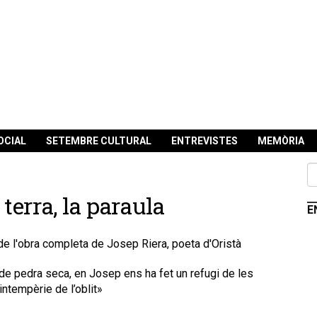
OCIAL
SETEMBRE CULTURAL
ENTREVISTES
MEMÒRIA
 terra, la paraula
E
de l'obra completa de Josep Riera, poeta d'Oristà
e pedra seca, en Josep ens ha fet un refugi de les
ntempèrie de l’oblit»