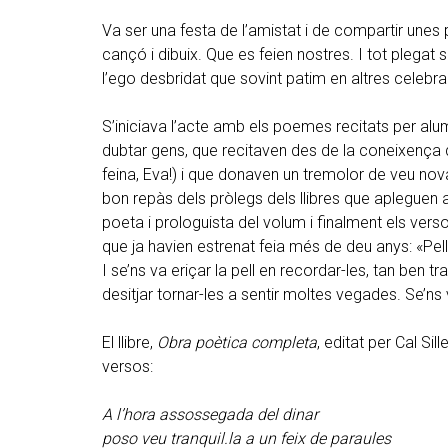
Va ser una festa de l’amistat i de compartir unes 
cançó i dibuix. Que es feien nostres. I tot plegat 
l’ego desbridat que sovint patim en altres celebrac
S’iniciava l’acte amb els poemes recitats per alu
dubtar gens, que recitaven des de la coneixença
feina, Eva!) i que donaven un tremolor de veu nova
bon repàs dels pròlegs dels llibres que apleguen 
poeta i prologuista del volum i finalment els ver
que ja havien estrenat feia més de deu anys: «Pell 
I se’ns va eriçar la pell en recordar-les, tan ben 
desitjar tornar-les a sentir moltes vegades. Se’ns v
El llibre,
Obra poètica completa
, editat per Cal Si
versos:
A l’hora assossegada del dinar
poso veu tranquil.la a un feix de paraules