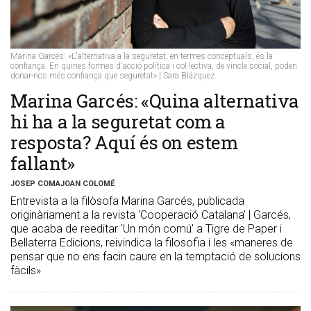
Marina Garcés: «L'alternativa a la seguretat, en termes conceptuals, és la
confiança. En quines formes d'acció política i col·lectiva, de vincle social, poden
donar-nos més confiança que seguretat» | Sara Blázquez
Marina Garcés: «Quina alternativa
hi ha a la seguretat com a
resposta? Aquí és on estem
fallant»
JOSEP COMAJOAN COLOMÉ
Entrevista a la filòsofa Marina Garcés, publicada
originàriament a la revista 'Cooperació Catalana' | Garcés,
que acaba de reeditar 'Un món comú' a Tigre de Paper i
Bellaterra Edicions, reivindica la filosofia i les «maneres de
pensar que no ens facin caure en la temptació de solucions
fàcils»