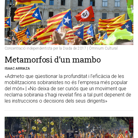
Concentració independentista per la Diada de 2017 | Òmnium Cultural
Metamorfosi d’un mambo
ISAAC ARRIAZA
«Admeto que qüestionar la profunditat i l’eficàcia de les
mobilitzacions sobiranistes no és l’empresa més popular
del món» | «No deixa de ser curiós que un moviment que
reclama sobirania s’hagi revelat fins a tal punt depenent de
les instruccions o decisions dels seus dirigents»