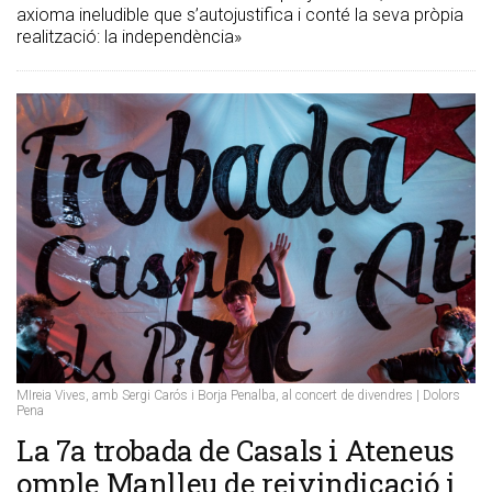
axioma ineludible que s’autojustifica i conté la seva pròpia
realització: la independència»
MIreia Vives, amb Sergi Carós i Borja Penalba, al concert de divendres | Dolors
Pena
​La 7a trobada de Casals i Ateneus
omple Manlleu de reivindicació i