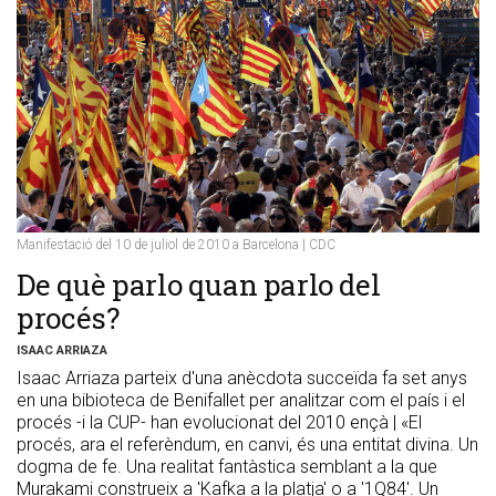
Manifestació del 10 de juliol de 2010 a Barcelona | CDC
​De què parlo quan parlo del
procés?
ISAAC ARRIAZA
Isaac Arriaza parteix d'una anècdota succeïda fa set anys
en una bibioteca de Benifallet per analitzar com el país i el
procés -i la CUP- han evolucionat del 2010 ençà | «El
procés, ara el referèndum, en canvi, és una entitat divina. Un
dogma de fe. Una realitat fantàstica semblant a la que
Murakami construeix a 'Kafka a la platja' o a '1Q84'. Un