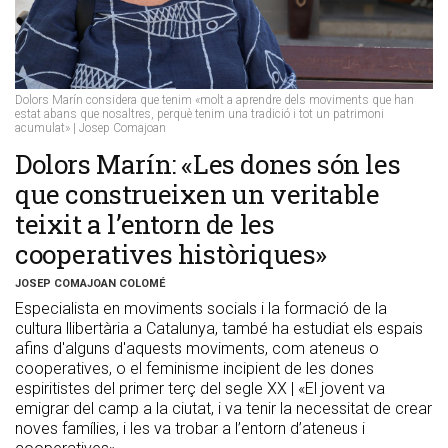
Dolors Marín considera que tenim «molt a aprendre dels moviments que han
estat abans que nosaltres, perquè tenim una tradició i tot un patrimoni
acumulat» | Josep Comajoan
Dolors Marín: «Les dones són les
que construeixen un veritable
teixit a l’entorn de les
cooperatives històriques»
JOSEP COMAJOAN COLOMÉ
Especialista en moviments socials i la formació de la
cultura llibertària a Catalunya, també ha estudiat els espais
afins d'alguns d'aquests moviments, com ateneus o
cooperatives, o el feminisme incipient de les dones
espiritistes del primer terç del segle XX | «El jovent va
emigrar del camp a la ciutat, i va tenir la necessitat de crear
noves famílies, i les va trobar a l’entorn d’ateneus i