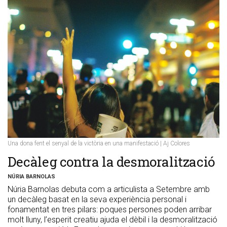
Una dona fent el senyal de la victòria en una manifestació | Aj Colores
Decàleg contra la desmoralització
NÚRIA BARNOLAS
Núria Barnolas debuta com a articulista a Setembre amb
un decàleg basat en la seva experiència personal i
fonamentat en tres pilars: poques persones poden arribar
molt lluny, l’esperit creatiu ajuda el dèbil i la desmoralització