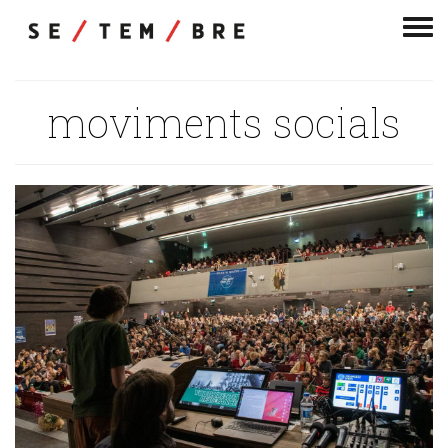
Men
de
nav
moviments socials