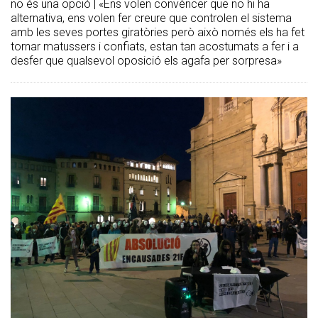
no és una opció | «Ens volen convèncer que no hi ha
alternativa, ens volen fer creure que controlen el sistema
amb les seves portes giratòries però això només els ha fet
tornar matussers i confiats, estan tan acostumats a fer i a
desfer que qualsevol oposició els agafa per sorpresa»