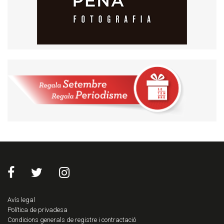
Avís legal
Política de privadesa
Condicions generals de registre i contractació