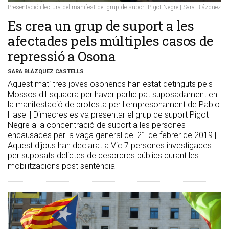
Presentació i lectura del manifest del grup de suport Pigot Negre | Sara Blázquez
Es crea un grup de suport a les
afectades pels múltiples casos de
repressió a Osona
SARA BLÁZQUEZ CASTELLS
Aquest matí tres joves osonencs han estat detinguts pels
Mossos d'Esquadra per haver participat suposadament en
la manifestació de protesta per l'empresonament de Pablo
Hasel | Dimecres es va presentar el grup de suport Pigot
Negre a la concentració de suport a les persones
encausades per la vaga general del 21 de febrer de 2019 |
Aquest dijous han declarat a Vic 7 persones investigades
per suposats delictes de desordres públics durant les
mobilitzacions post sentència