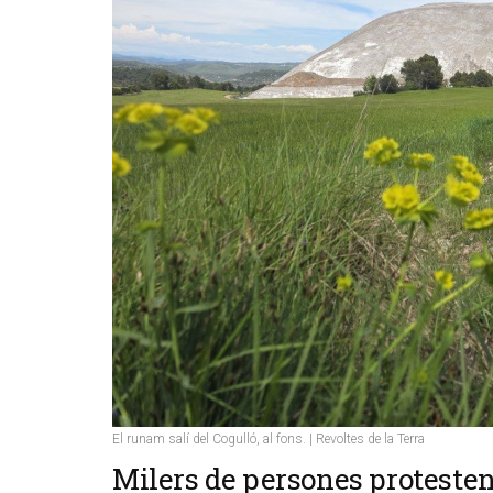
El runam salí del Cogulló, al fons. | Revoltes de la Terra
Milers de persones protesten