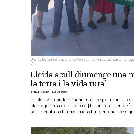
Una de les concentracions de Pobles Vius, en aquest cas a Tàrrega,
Vius
Lleida acull diumenge una m
la terra i la vida rural
ANNA PUJOL NAVARRO
Pobles Vius crida a manifestar-se per rebutjar e
plantegen a la demarcació | La protesta, en defens
setze entitats darrere i més d'un centenar de sign