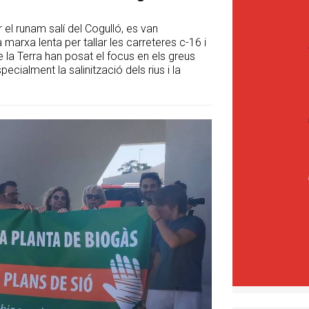
el runam salí del Cogulló, es van
 marxa lenta per tallar les carreteres c-16 i
 la Terra han posat el focus en els greus
cialment la salinització dels rius i la