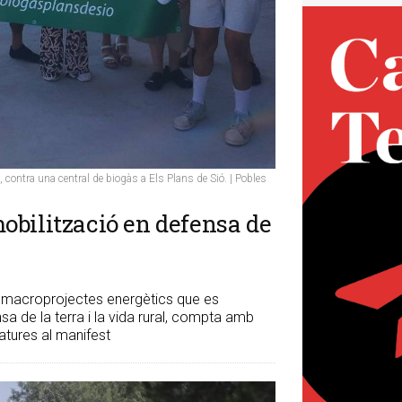
 contra una central de biogàs a Els Plans de Sió. | Pobles
obilització en defensa de
ls macroprojectes energètics que es
a de la terra i la vida rural, compta amb
atures al manifest