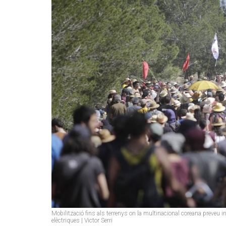
Mobilització fins als terrenys on la multinacional coreana preveu 
elèctriques | Victor Serri