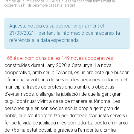
Part del grup impulsor de +65 el dia que es va constituir formalment la
cooperativa l'1 de desembre passat a Taradell
Aquesta notícia es va publicar originalment el
21/03/2021 i, per tant, la informació que hi apareix fa
referència a la data especificada.
+65 és el nom d'una de les 149 noves cooperatives
constituïdes durant l'any 2020 a Catalunya. La nova
cooperativa, amb seu a Taradell, és un projecte que buscar
oferir qualsevol tipus de servei a les persones jubilades del
municipi a través de professionals amb els objectius
d’evitar riscos, d’allargar la jubilació i de que la gent gran
pugui continuar vivint a casa de manera autònoma. Les
persones que en són sòcies són la pròpia gent gran del
poble, que s'autoorganitza per dotar-se d'aquests serveis i
fer-se la vida de jubiliada més còmoda. La posta en marxa
de +65 ha estat possible gràcies a l'empenta d'Emília