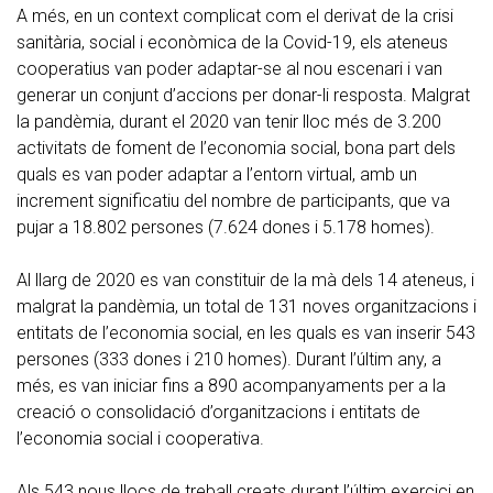
A més, en un context complicat com el derivat de la crisi
sanitària, social i econòmica de la Covid-19, els ateneus
cooperatius van poder adaptar-se al nou escenari i van
generar un conjunt d’accions per donar-li resposta. Malgrat
la pandèmia, durant el 2020 van tenir lloc més de 3.200
activitats de foment de l’economia social, bona part dels
quals es van poder adaptar a l’entorn virtual, amb un
increment significatiu del nombre de participants, que va
pujar a 18.802 persones (7.624 dones i 5.178 homes).
Al llarg de 2020 es van constituir de la mà dels 14 ateneus, i
malgrat la pandèmia, un total de 131 noves organitzacions i
entitats de l’economia social, en les quals es van inserir 543
persones (333 dones i 210 homes). Durant l’últim any, a
més, es van iniciar fins a 890 acompanyaments per a la
creació o consolidació d’organitzacions i entitats de
l’economia social i cooperativa.
Als 543 nous llocs de treball creats durant l’últim exercici en