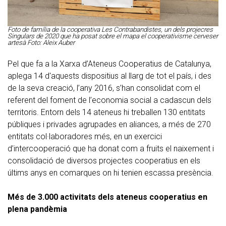
Foto de família de la cooperativa Les Contrabandistes, un dels projecres
Singulars de 2020 que ha posat sobre el mapa el cooperativisme cerveser
artesà Foto: Aleix Auber
Pel que fa a la Xarxa d’Ateneus Cooperatius de Catalunya,
aplega 14 d'aquests dispositius al llarg de tot el país, i des
de la seva creació, l’any 2016, s’han consolidat com el
referent del foment de l’economia social a cadascun dels
territoris. Entorn dels 14 ateneus hi treballen 130 entitats
públiques i privades agrupades en aliances, a més de 270
entitats col·laboradores més, en un exercici
d’intercooperació que ha donat com a fruits el naixement i
consolidació de diversos projectes cooperatius en els
últims anys en comarques on hi tenien escassa presència.
Més de 3.000 activitats dels ateneus cooperatius en
plena pandèmia