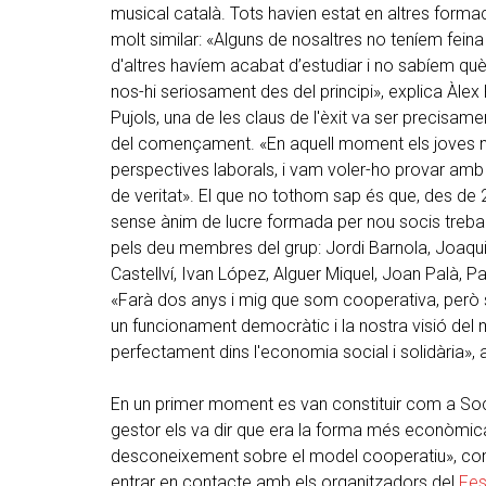
musical català. Tots havien estat en altres forma
molt similar: «Alguns de nosaltres no teníem fein
d'altres havíem acabat d’estudiar i no sabíem què 
nos-hi seriosament des del principi», explica Àlex
Pujols, una de les claus de l'èxit va ser precisam
del començament. «En aquell moment els joves n
perspectives laborals, i vam voler-ho provar amb
de veritat». El que no tothom sap és que, des de
sense ànim de lucre formada per nou socis treballa
pels deu membres del grup: Jordi Barnola, Joaqui
Castellví, Ivan López, Alguer Miquel, Joan Palà, P
«Farà dos anys i mig que som cooperativa, però
un funcionament democràtic i la nostra visió del
perfectament dins l'economia social i solidària», 
En un primer moment es van constituir com a Soci
gestor els va dir que era la forma més econòmica
desconeixement sobre el model cooperatiu», com
entrar en contacte amb els organitzadors del
Fes