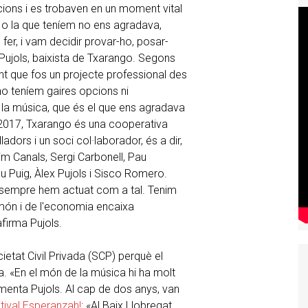
cions i es trobaven en un moment vital
a o la que teníem no ens agradava,
fer, i vam decidir provar-ho, posar-
 Pujols, baixista de Txarango. Segons
ent que fos un projecte professional des
o teníem gaires opcions ni
 la música, que és el que ens agradava
 2017, Txarango és una cooperativa
dors i un soci col·laborador, és a dir,
m Canals, Sergi Carbonell, Pau
au Puig, Àlex Pujols i Sisco Romero.
 sempre hem actuat com a tal. Tenim
 món i de l'economia encaixa
afirma Pujols.
etat Civil Privada (SCP) perquè el
. «En el món de la música hi ha molt
enta Pujols. Al cap de dos anys, van
tival Esperanzah!
: «Al Baix Llobregat