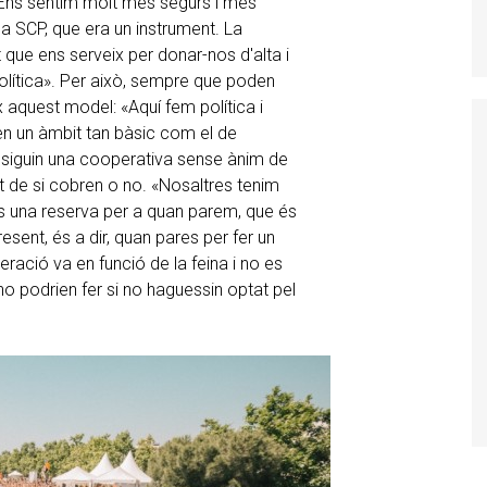
 «Ens sentim molt més segurs i més
SCP, que era un instrument. La
que ens serveix per donar-nos d'alta i
olítica». Per això, sempre que poden
 aquest model: «Aquí fem política i
en un àmbit tan bàsic com el de
 siguin una cooperativa sense ànim de
nt de si cobren o no. «Nosaltres tenim
s una reserva per a quan parem, que és
sent, és a dir, quan pares per fer un
eració va en funció de la feina i no es
 no podrien fer si no haguessin optat pel