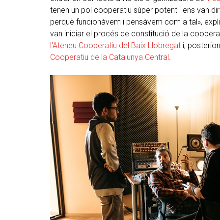
tenen un pol cooperatiu súper potent i ens van di
perquè funcionàvem i pensàvem com a tal», explica 
van iniciar el procés de constitució de la coop
l'Ateneu Cooperatiu del Baix Llobregat
i, posterior
Cooperatiu de la Catalunya Central
.