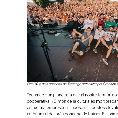
Final d’un dels concerts de Txarango organitzat per Òmnium Cu
Txarango són pioners, ja que al nostre territori n
cooperativa. «El món de la cultura és molt precari 
estructura empresarial suposa uns costos elevats
autònoms i després donar-se de baixa». Els prime