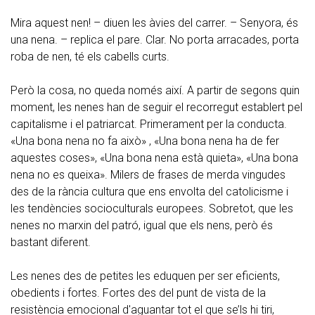
Mira aquest nen! – diuen les àvies del carrer. – Senyora, és
una nena. – replica el pare. Clar. No porta arracades, porta
roba de nen, té els cabells curts.
Però la cosa, no queda només així. A partir de segons quin
moment, les nenes han de seguir el recorregut establert pel
capitalisme i el patriarcat. Primerament per la conducta.
«Una bona nena no fa això» , «Una bona nena ha de fer
aquestes coses», «Una bona nena està quieta», «Una bona
nena no es queixa». Milers de frases de merda vingudes
des de la rància cultura que ens envolta del catolicisme i
les tendències socioculturals europees. Sobretot, que les
nenes no marxin del patró, igual que els nens, però és
bastant diferent.
Les nenes des de petites les eduquen per ser eficients,
obedients i fortes. Fortes des del punt de vista de la
resistència emocional d'aguantar tot el que se’ls hi tiri,