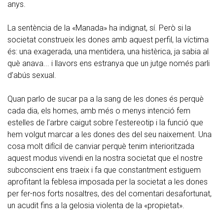
anys.
La sentència de la «Manada» ha indignat, sí. Però si la
societat construeix les dones amb aquest perfil, la víctima
és: una exagerada, una mentidera, una histèrica, ja sabia al
què anava... i llavors ens estranya que un jutge només parli
d’abús sexual.
Quan parlo de sucar pa a la sang de les dones és perquè
cada dia, els homes, amb més o menys intenció fem
estelles de l’arbre caigut sobre l’estereotip i la funció que
hem volgut marcar a les dones des del seu naixement. Una
cosa molt difícil de canviar perquè tenim interioritzada
aquest modus vivendi en la nostra societat que el nostre
subconscient ens traeix i fa que constantment estiguem
aprofitant la feblesa imposada per la societat a les dones
per fer-nos forts nosaltres, des del comentari desafortunat,
un acudit fins a la gelosia violenta de la «propietat».