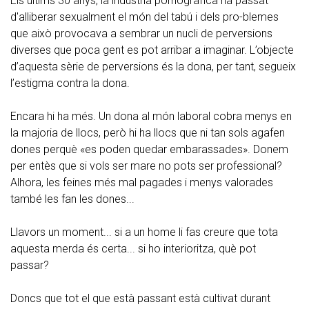
Els últims 30 anys, la indústria pornogràfica ha passat
d'alliberar sexualment el món del tabú i dels pro-blemes
que això provocava a sembrar un nucli de perversions
diverses que poca gent es pot arribar a imaginar. L’objecte
d’aquesta sèrie de perversions és la dona, per tant, segueix
l’estigma contra la dona.
Encara hi ha més. Un dona al món laboral cobra menys en
la majoria de llocs, però hi ha llocs que ni tan sols agafen
dones perquè «es poden quedar embarassades». Donem
per entès que si vols ser mare no pots ser professional?
Alhora, les feines més mal pagades i menys valorades
també les fan les dones...
Llavors un moment... si a un home li fas creure que tota
aquesta merda és certa... si ho interioritza, què pot
passar?
Doncs que tot el que està passant està cultivat durant