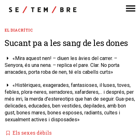
Men
de
nav
EL DIACRÍTIC
Sucant pa a les sang de les dones
«Mira aquest nen! – diuen les àvies del carrer. –
Senyora, és una nena. – replica el pare. Clar. No porta
arracades, porta roba de nen, té els cabells curts»
«Histèriques, exagerades, fantasioses, il·luses, toves,
febles, plora-neres, xerradores, xafarderes,... i després, per
més inri, la merda d’estereotips que han de seguir. Gua-pes,
delicades, educades, ben vestides, depilades, amb bon
gust, bones mares, bones esposes, radiants, cultes i
sexualment actives i disposades»
Els sexes dèbils