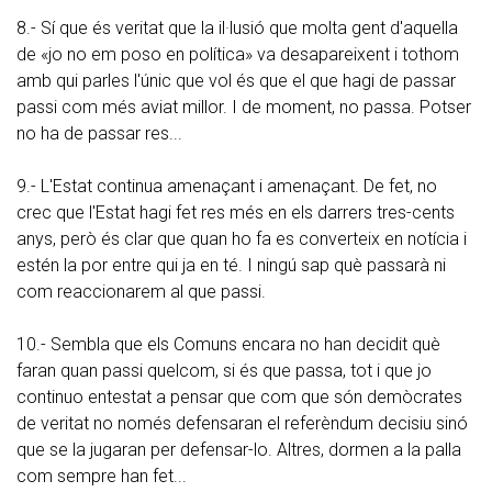
8.- Sí que és veritat que la il·lusió que molta gent d'aquella
de «jo no em poso en política» va desapareixent i tothom
amb qui parles l'únic que vol és que el que hagi de passar
passi com més aviat millor. I de moment, no passa. Potser
no ha de passar res...
9.- L'Estat continua amenaçant i amenaçant. De fet, no
crec que l'Estat hagi fet res més en els darrers tres-cents
anys, però és clar que quan ho fa es converteix en notícia i
estén la por entre qui ja en té. I ningú sap què passarà ni
com reaccionarem al que passi.
10.- Sembla que els Comuns encara no han decidit què
faran quan passi quelcom, si és que passa, tot i que jo
continuo entestat a pensar que com que són demòcrates
de veritat no només defensaran el referèndum decisiu sinó
que se la jugaran per defensar-lo. Altres, dormen a la palla
com sempre han fet...