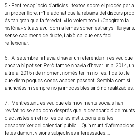
5.- Fent recopilació d'articles i textos sobre el procés per a
un proper llibre, m'he adonat que la rebaixa del discurs propi
és tan gran que fa feredat. «Ho volem tot» i «Capgirem la
història» situats avui com a lemes sonen estranys i llunyans,
sense cap mena de dubte, i això cal que ens faci
reflexionar.
6.- Al setembre hi havia d'haver un referèndum i es veu que
encara hi pot ser. Però també n'havia d'haver un al 2014, un
altre al 2015 i de moment només tenim no-res. I de tot le
que diem poques coses acaben passant. Sembla com si
anunciéssim sempre no ja impossibles sinó no realitzables.
7.- Mentrestant, es veu que els moviments socials han
revifat no se sap com després que la desaparició de munts
d'activistes en el no-res de les institucions ens fes
desaparèixer del calendari públic... Quin munt d'afirmacions
fetes damunt visions subjectives interessades....