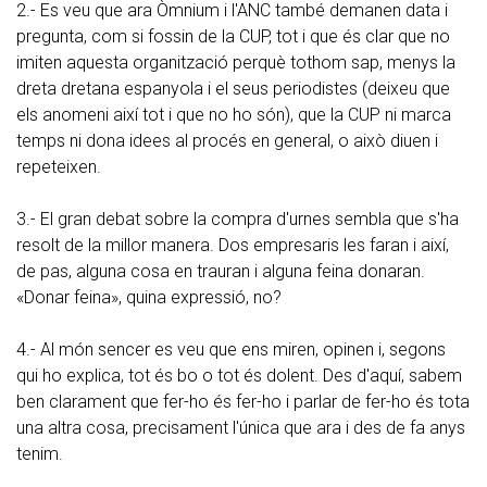
2.- Es veu que ara Òmnium i l'ANC també demanen data i
pregunta, com si fossin de la CUP, tot i que és clar que no
imiten aquesta organització perquè tothom sap, menys la
dreta dretana espanyola i el seus periodistes (deixeu que
els anomeni així tot i que no ho són), que la CUP ni marca
temps ni dona idees al procés en general, o això diuen i
repeteixen.
3.- El gran debat sobre la compra d'urnes sembla que s'ha
resolt de la millor manera. Dos empresaris les faran i així,
de pas, alguna cosa en trauran i alguna feina donaran.
«Donar feina», quina expressió, no?
4.- Al món sencer es veu que ens miren, opinen i, segons
qui ho explica, tot és bo o tot és dolent. Des d'aquí, sabem
ben clarament que fer-ho és fer-ho i parlar de fer-ho és tota
una altra cosa, precisament l'única que ara i des de fa anys
tenim.