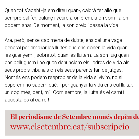
Quan tot s'acabi -ja em direu quan-, caldrà fer allò que
sempre cal fer: balanç i veure a on érem, a on som i a on
podem anar. De moment, la son creix i passa la vida.
Ara, però, sense cap mena de dubte, ens cal una vaga
general per ampliar les lluites que ens donen la vida quan
les guanyem i, sobretot, quan les lluitem. La son fuig quan
ens belluguem i no quan denunciem els lladres de vida als
seus propis tribunals on els seus parents fan de jutges.
Només ens podem reapropiar de la vida si vivim, no si
esperem no sabem què. I per guanyar la vida ens cal lluitar,
un cop més, cent, mil. Com sempre, la lluita és el camí i
aquesta és al carrer!