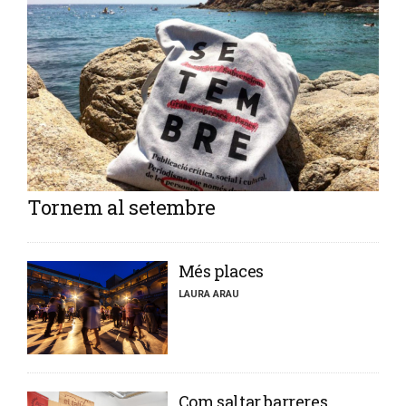
Tornem al setembre
​Més places
LAURA ARAU
​Com saltar barreres