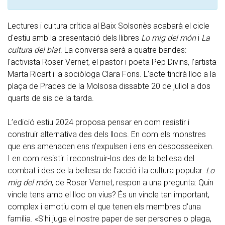
Lectures i cultura crítica al Baix Solsonès acabarà el cicle
d'estiu amb la presentació dels llibres
Lo mig del món
i
La
cultura del blat
. La conversa serà a quatre bandes:
l'activista Roser Vernet, el pastor i poeta Pep Divins, l’artista
Marta Ricart i la sociòloga Clara Fons. L'acte tindrà lloc a la
plaça de Prades de la Molsosa dissabte 20 de juliol a dos
quarts de sis de la tarda.
L’edició estiu 2024 proposa pensar en com resistir i
construir alternativa des dels llocs. En com els monstres
que ens amenacen ens n'expulsen i ens en desposseeixen.
I en com resistir i reconstruir-los des de la bellesa del
combat i des de la bellesa de l'acció i la cultura popular.
Lo
mig del món
, de Roser Vernet, respon a una pregunta: Quin
vincle tens amb el lloc on vius? És un vincle tan important,
complex i emotiu com el que tenen els membres d'una
família. «S'hi juga el nostre paper de ser persones o plaga,