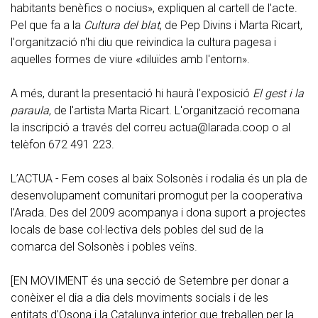
habitants benèfics o nocius», expliquen al cartell de l'acte.
Pel que fa a la
Cultura del blat
, de Pep Divins i Marta Ricart,
l'organització n'hi diu que reivindica la cultura pagesa i
aquelles formes de viure «diluïdes amb l'entorn».
A més, durant la presentació hi haurà l'exposició
El gest i la
paraula
, de l'artista Marta Ricart. L'organització recomana
la inscripció a través del correu
actua@larada.coop
o al
telèfon 672 491 223.
L’ACTUA - Fem coses al baix Solsonès i rodalia és un pla de
desenvolupament comunitari promogut per la cooperativa
l’Arada. Des del 2009 acompanya i dona suport a projectes
locals de base col·lectiva dels pobles del sud de la
comarca del Solsonès i pobles veïns.
[EN MOVIMENT és una secció de Setembre per donar a
conèixer el dia a dia dels moviments socials i de les
entitats d'Osona i la Catalunya interior que treballen per la