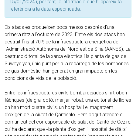
15/01/2024 i, per tant, la informació que hi apareix fa
referència a la data especificada.
Els atacs es produeixen pocs mesos després d'una
primera ràtzia l'octubre de 2023. Entre els dos atacs han
destruït fins al 70% de la infraestructura energètica de
l'Administració Autònoma del Nord-est de Síria (AANES). La
destrucció total de la xarxa elèctrica i la planta de gas de
Suwaydiyah, únic punt per a la recàrrega de les bombones
de gas domèstic, han generat un gran impacte en les
condicions de vida de la població.
Entre les infraestructures civils bombardejades s'hi troben
fàbriques (de gra, cotó, menjar, roba), una editorial de llibres
on han mort quatre civils, un hospital i el magatzem
d'oxigen de la ciutat de Qamishlo. Hem pogut atendre el
comunicat del corresponsable de salut del Cantó de Cezire,
qui ha declarat que «la planta d'oxigen i l'hospital de diàlisi