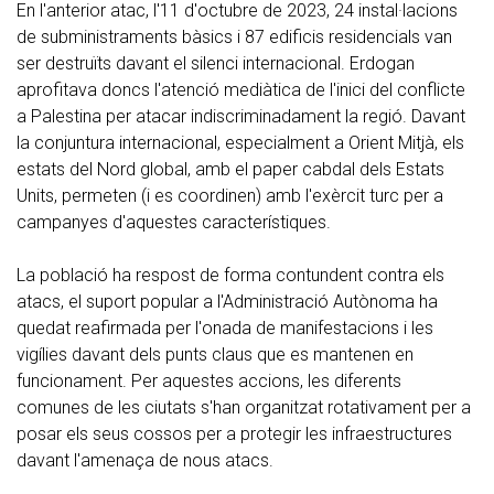
En l'anterior atac, l'11 d'octubre de 2023, 24 instal·lacions
de subministraments bàsics i 87 edificis residencials van
ser destruïts davant el silenci internacional. Erdogan
aprofitava doncs l'atenció mediàtica de l'inici del conflicte
a Palestina per atacar indiscriminadament la regió. Davant
la conjuntura internacional, especialment a Orient Mitjà, els
estats del Nord global, amb el paper cabdal dels Estats
Units, permeten (i es coordinen) amb l'exèrcit turc per a
campanyes d'aquestes característiques.
La població ha respost de forma contundent contra els
atacs, el suport popular a l'Administració Autònoma ha
quedat reafirmada per l'onada de manifestacions i les
vigílies davant dels punts claus que es mantenen en
funcionament. Per aquestes accions, les diferents
comunes de les ciutats s'han organitzat rotativament per a
posar els seus cossos per a protegir les infraestructures
davant l'amenaça de nous atacs.