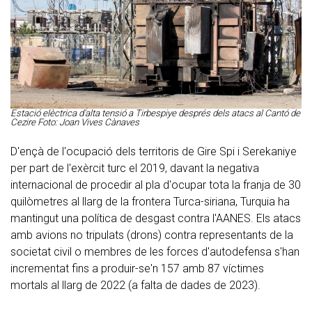
Estació elèctrica d'alta tensió a Tirbespiye després dels atacs al Cantó de
Cezire Foto: Joan Vives Cànaves
D'ençà de l'ocupació dels territoris de Gire Spi i Serekaniye
per part de l'exèrcit turc el 2019, davant la negativa
internacional de procedir al pla d'ocupar tota la franja de 30
quilòmetres al llarg de la frontera Turca-siriana, Turquia ha
mantingut una política de desgast contra l'AANES. Els atacs
amb avions no tripulats (drons) contra representants de la
societat civil o membres de les forces d'autodefensa s'han
incrementat fins a produir-se'n 157 amb 87 víctimes
mortals al llarg de 2022 (a falta de dades de 2023).